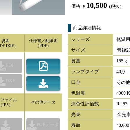
10,500
価格
¥
(税抜)
商品詳細情報
シリーズ
低温用
姿図
仕様書／配線図
DF,DXF）
（PDF）
サイズ
管径
2
質量
185 g
PDF
ランプタイプ
40形
DXF
口金
その
色温度
4000 
ESファイル
その他データ
演色性評価数
Ra 83
（IES）
光束
全光
POPデータ
寿命
40,00