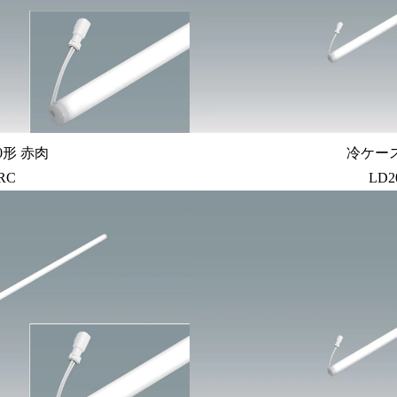
0形 赤肉
冷ケース
RC
LD2