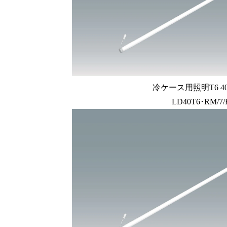
冷ケース用照明T6 4
LD40T6･RM/7/