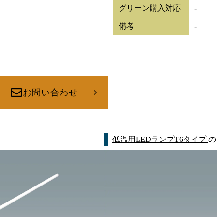
グリーン購入対応
-
備考
-
お問い合わせ
低温用LEDランプT6タイプ
の