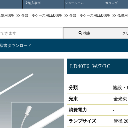
画
納入事例動画
納入事例
ショールーム
カタログ
店舗用照明
什器・冷ケース用LED照明
什器・冷ケース用LED照明
低温用
検索
ク
仕様書ダウンロード
LD40T6･W/7/RC
冷ケース用照明T6 40形
分類
施設・
光束
全光束
消費電力
-
ランプサイズ
管径
2