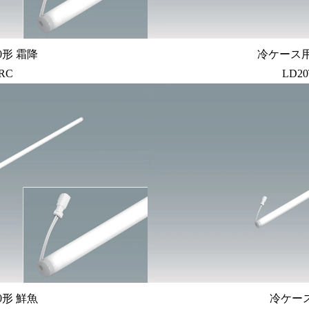
0形 霜降
冷ケース用
/RC
LD20
0形 鮮魚
冷ケース