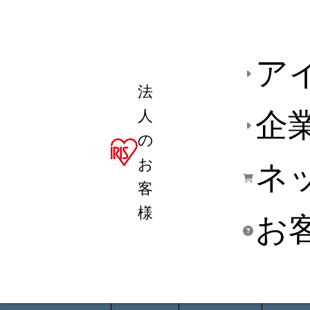
ア
法
人
企
の
お
ネ
客
様
お
商品デ
用途別