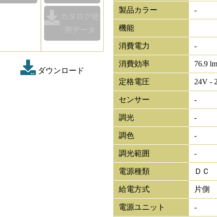
製品カラー
-
カタログ使
機能
用データ
消費電力
-
消費効率
76.9 l
ダウンロード
定格電圧
24V - 
センサー
-
調光
-
調色
-
調光範囲
-
電源種類
ＤＣ
給電方式
片側
電源ユニット
-