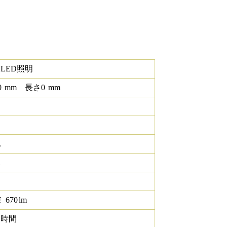
LED照明
0
mm
長さ
0
mm
他
K
束
670
lm
0 時間