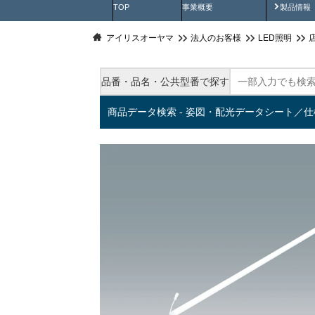
製品動
TOP
事業概要
製品情報
アイリスオーヤマ
法人のお客様
LED照明
品番・品名・公共型番で探す
商品データ検索 - 姿図・配光データシート／