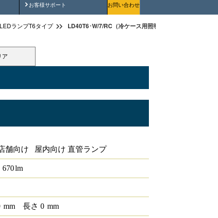
安全にご使用いただくために
お客様サポート
お問い合わせ
LD40T6･W/7/RC（冷ケース用照明T6 40形）
LEDランプT6タイプ
リア
店舗向け 屋内向け 直管ランプ
670
lm
0
mm
長さ
0
mm