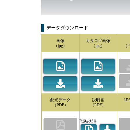
データダウンロード
画像
カタログ画像
（jpg）
（jpg）
（P
配光データ
説明書
I
（PDF）
（PDF）
取扱説明書