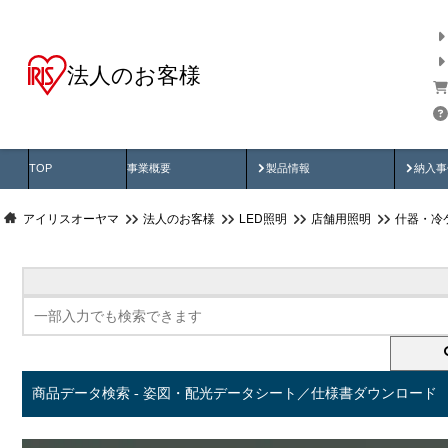
法人のお客様
商品データ検索
用途別から探す
納入
製品動画
納入
TOP
事業概要
製品情報
納入事
アイリスオーヤマ
法人のお客様
LED照明
店舗用照明
什器・冷
商品データ検索 - 姿図・配光データシート／仕様書ダウンロード