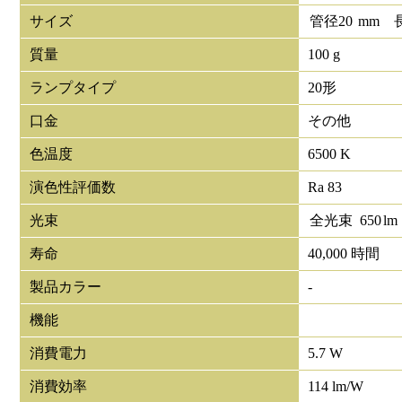
サイズ
管径
20
mm
質量
100 g
ランプタイプ
20形
口金
その他
色温度
6500 K
演色性評価数
Ra 83
光束
全光束
650
lm
寿命
40,000 時間
製品カラー
-
機能
消費電力
5.7 W
消費効率
114 lm/W