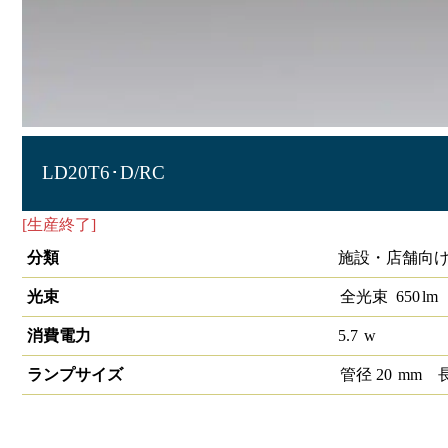
LD20T6･D/RC
[生産終了]
冷ケース用照明T6 20形
分類
施設・店舗向け
光束
全光束
650
lm
消費電力
5.7
w
ランプサイズ
管径
20
mm