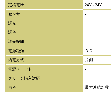
定格電圧
24V - 24V
センサー
-
調光
-
調色
-
調光範囲
-
電源種類
ＤＣ
給電方式
片側
電源ユニット
-
グリーン購入対応
-
備考
最大連結灯数：