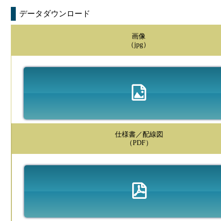
データダウンロード
画像
（jpg）
仕様書／配線図
（PDF）