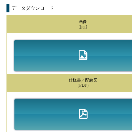
データダウンロード
画像
（jpg）
仕様書／配線図
（PDF）