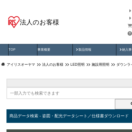
法人のお客様
商品データ検索
用途別から探す
納入
製品動画
納入
TOP
事業概要
製品情報
納入事
アイリスオーヤマ
法人のお客様
LED照明
施設用照明
ダウンラ
商品データ検索 - 姿図・配光データシート／仕様書ダウンロード