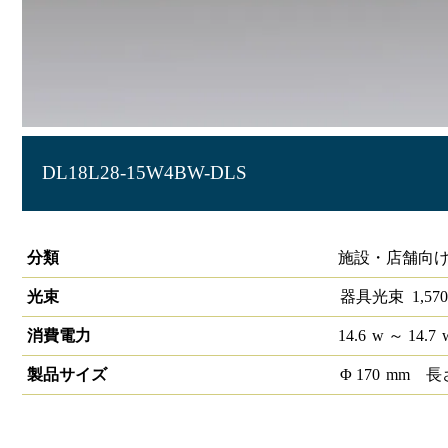
DL18L28-15W4BW-DLS
LEDベースダウンライトφ150 LiCONEX
分類
施設・店舗向け
光束
器具光束
1,570
消費電力
14.6
w
～ 14.7
製品サイズ
Φ
170
mm
長