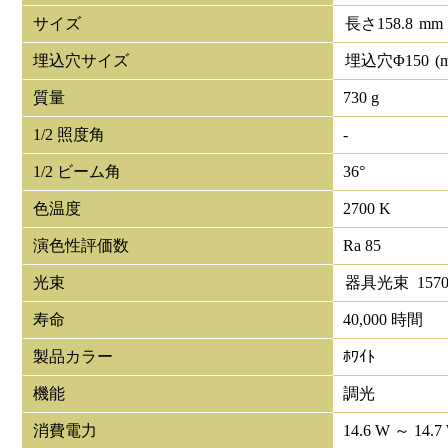
サイズ
長さ
158.8
mm
埋込穴サイズ
埋込穴Φ
150
(
質量
730 g
1/2 照度角
-
1/2 ビーム角
36°
色温度
2700 K
演色性評価数
Ra 85
光束
器具光束
157
寿命
40,000 時間
製品カラー
ﾎﾜｲﾄ
機能
調光
消費電力
14.6 W ～ 14.7