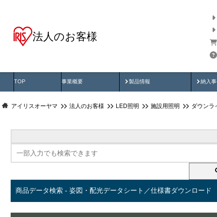
法人のお客様
商品データ検索
用途別から探す
納入
製品動画
納入
TOP
事業概要
製品情報
納入事
アイリスオーヤマ
法人のお客様
LED照明
施設用照明
ダウンラ
商品データ検索 - 姿図・配光データシート／仕様書ダウンロード