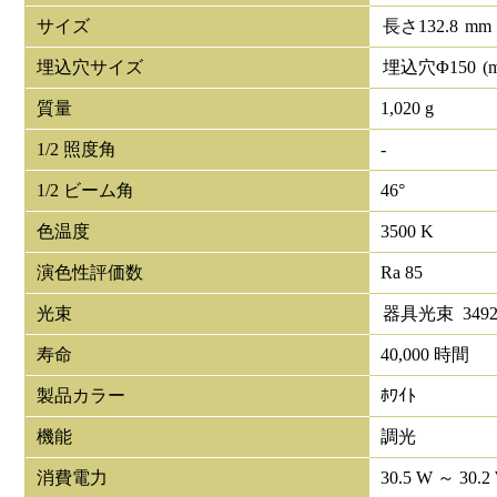
サイズ
長さ
132.8
mm
埋込穴サイズ
埋込穴Φ
150
(
質量
1,020 g
1/2 照度角
-
1/2 ビーム角
46°
色温度
3500 K
演色性評価数
Ra 85
光束
器具光束
349
寿命
40,000 時間
製品カラー
ﾎﾜｲﾄ
機能
調光
消費電力
30.5 W ～ 30.2