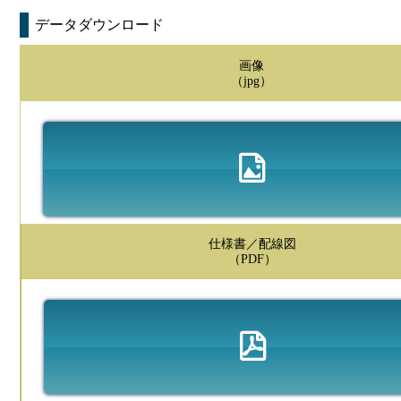
データダウンロード
画像
（jpg）
仕様書／配線図
（PDF）