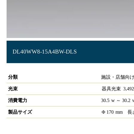
DL40WW8-15A4BW-DLS
LEDベースダウンライトφ150 LiCONEX
分類
施設・店舗向け
光束
器具光束
3,492
消費電力
30.5
w
～ 30.2
製品サイズ
Φ
170
mm
長