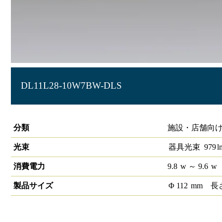
DL11L28-10W7BW-DLS
LEDベースダウンライトφ100 LiCONEX
分類
施設・店舗向け
光束
器具光束
979
l
消費電力
9.8
w
～ 9.6
w
製品サイズ
Φ
112
mm
長