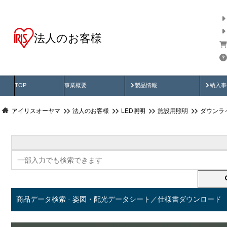
法人のお客様
商品データ検索
用途別から探す
納入
製品動画
納入
TOP
事業概要
製品情報
納入事
アイリスオーヤマ
法人のお客様
LED照明
施設用照明
ダウンラ
商品データ検索 - 姿図・配光データシート／仕様書ダウンロード