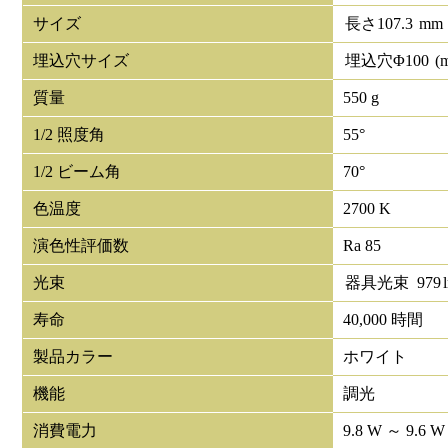
サイズ
長さ
107.3
mm
埋込穴サイズ
埋込穴Φ
100
(
質量
550 g
1/2 照度角
55°
1/2 ビーム角
70°
色温度
2700 K
演色性評価数
Ra 85
光束
器具光束
979
寿命
40,000 時間
製品カラー
ホワイト
機能
調光
消費電力
9.8 W ～ 9.6 W