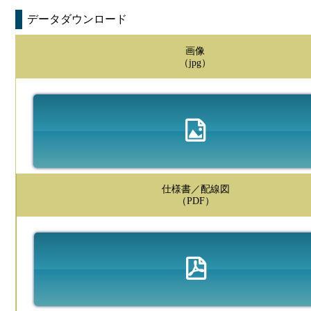
データダウンロード
画像
（jpg）
仕様書／配線図
（PDF）