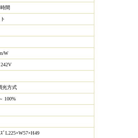
0 時間
イト
lm/W
 242V
調光方式
～ 100%
ｽﾞL225×W57×H49