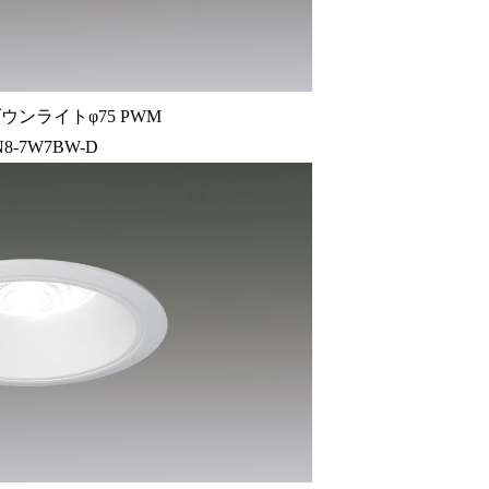
ウンライトφ75 PWM
N8-7W7BW-D