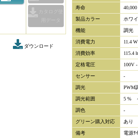
寿命
40,00
カタログ使
製品カラー
ホワ
用データ
機能
調光
消費電力
11.4 W
ダウンロード
消費効率
115.4 
定格電圧
100V -
センサー
-
調光
PWM
調光範囲
5 % 
調色
-
グリーン購入対応
あり
備考
電源ｻｲ