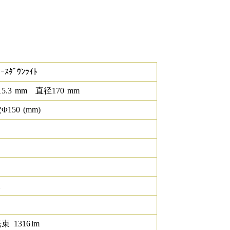
ｰｽﾀﾞｳﾝﾗｲﾄ
15.3
mm
直径
170
mm
Φ
150
(mm)
K
光束
1316
lm