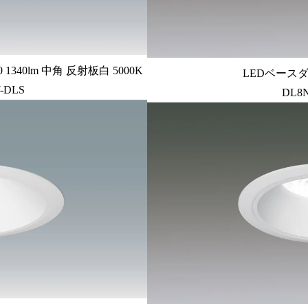
340lm 中角 反射板白 5000K
LEDベースダ
-DLS
DL8