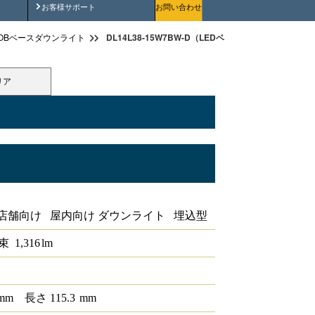
安全にご使用いただくために
お客様サポート
お問い合わせ
DL14L38-15W7BW-D（LEDベースダウンライトφ150
OBベースダウンライト
リア
PWM
店舗向け 屋内向け ダウンライト 埋込型
束
1,316
lm
mm
長さ
115.3
mm