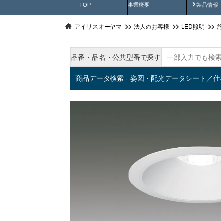
製品動
TOP
事業概要
製品情報
アイリスオーヤマ
法人のお客様
LED照明
品番・品名・公共型番で探す
商品データ検索 - 姿図・配光データシート／