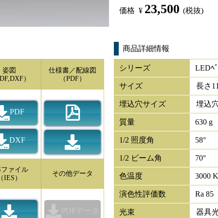
23,500
価格
¥
(税抜)
商品詳細情報
シリーズ
LEDﾍﾞ
姿図
仕様書／配線図
DF,DXF）
（PDF）
サイズ
長さ
1
埋込穴サイズ
埋込穴
PDF
質量
630 g
DXF
1/2 照度角
58°
1/2 ビーム角
70°
ESファイル
その他データ
色温度
3000 
（IES）
演色性評価数
Ra 85
POPデータ
光束
器具