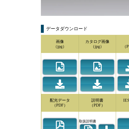
データダウンロード
画像
カタログ画像
（jpg）
（jpg）
（P
配光データ
説明書
I
（PDF）
（PDF）
取扱説明書