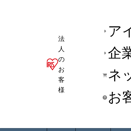
ア
法
人
企
の
お
ネ
客
様
お
商品デ
用途別