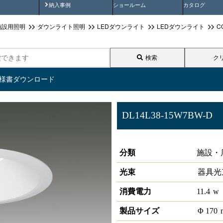
画
納入事例動画
納入事例
ショールーム
カタログ
施設用照明
ダウンライト照明
LEDダウンライト
LEDダウンライト
C
検索
ク
仕様書ダウンロード
DL14L38-15W7BW-D
LEDベースダウンライトφ150 
分類
施設・
光束
器具光
消費電力
11.4
w
製品サイズ
Φ
170