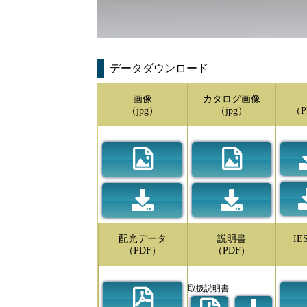
データダウンロード
画像
カタログ画像
（jpg）
（jpg）
（P
配光データ
説明書
I
（PDF）
（PDF）
取扱説明書