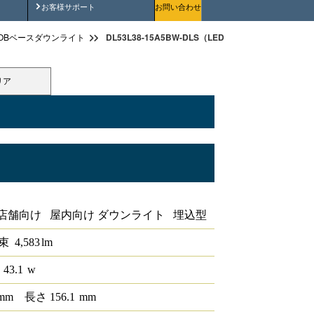
安全にご使用いただくために
お客様サポート
お問い合わせ
DL53L38-15A5BW-DLS（LEDベースダウンライトφ15
OBベースダウンライト
リア
iCONEX
店舗向け 屋内向け ダウンライト 埋込型
束
4,583
lm
 43.1
w
mm
長さ
156.1
mm