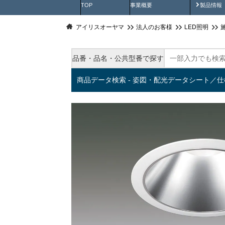
製品動
TOP
事業概要
製品情報
アイリスオーヤマ
法人のお客様
LED照明
品番・品名・公共型番で探す
商品データ検索 - 姿図・配光データシート／