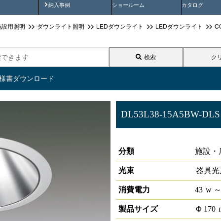
画
納入事例動画
納入事例
ショールーム
カタログ
施設用照明
ダウンライト照明
LEDダウンライト
LEDダウンライト
C
検索
ク
仕様書ダウンロード
DL53L38-15A5BW-DLS
LEDベースダウンライトφ150 L
分類
施設・
光束
器具光
消費電力
43
w
～
製品サイズ
Φ
170