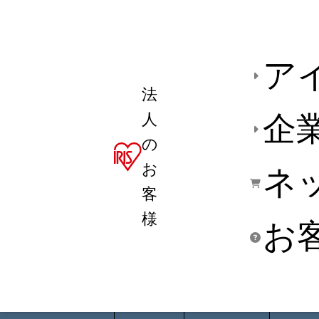
ア
法
人
企
の
お
ネ
客
様
お
商品デ
用途別