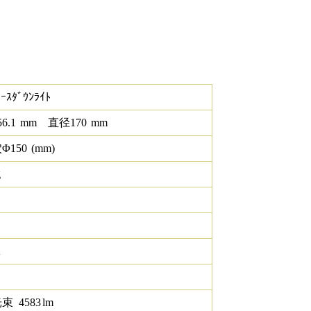
ｰｽﾀﾞｳﾝﾗｲﾄ
56.1
mm
直径
170
mm
Φ
150
(mm)
g
K
光束
4583
lm