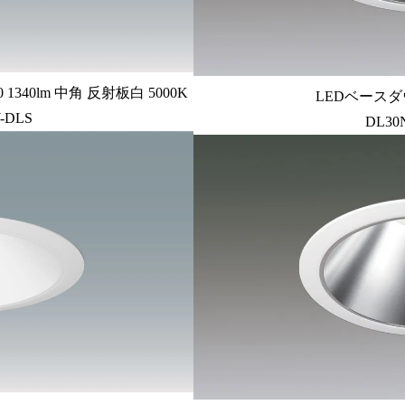
340lm 中角 反射板白 5000K
LEDベースダ
-DLS
DL30