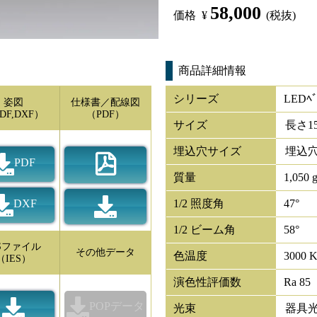
58,000
価格
¥
(税抜)
商品詳細情報
シリーズ
LEDﾍﾞ
姿図
仕様書／配線図
DF,DXF）
（PDF）
サイズ
長さ
1
埋込穴サイズ
埋込穴
PDF
質量
1,050 
DXF
1/2 照度角
47°
1/2 ビーム角
58°
ESファイル
その他データ
色温度
3000 
（IES）
演色性評価数
Ra 85
POPデータ
光束
器具