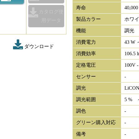
寿命
40,00
カタログ使
製品カラー
ホワ
用データ
機能
調光
消費電力
43 W 
ダウンロード
消費効率
106.5 
定格電圧
100V -
センサー
-
調光
LiCO
調光範囲
5 % 
調色
-
グリーン購入対応
-
備考
-