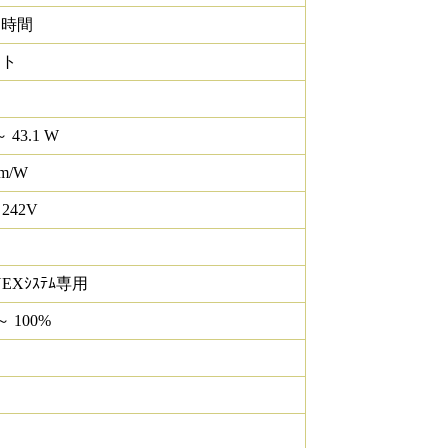
0 時間
イト
～ 43.1 W
lm/W
 242V
NEXｼｽﾃﾑ専用
～ 100%