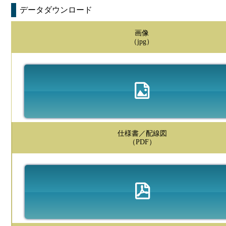
データダウンロード
画像
（jpg）
仕様書／配線図
（PDF）