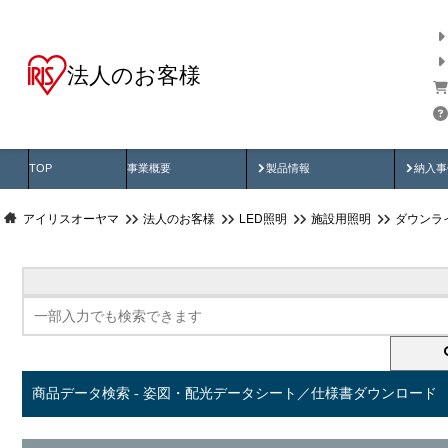
法人のお客様
商品データ検索
用途別から探す
納入
製品動画
納入
TOP
事業概要
製品情報
納入事
アイリスオーヤマ
法人のお客様
LED照明
施設用照明
ダウンラ
商品データ検索 - 姿図・配光データシート／仕様書ダウンロード