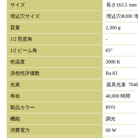
サイズ
長さ
163.5
mm
埋込穴サイズ
埋込穴Φ
200
質量
2,300 g
1/2 照度角
-
1/2 ビーム角
65°
色温度
3000 K
演色性評価数
Ra 83
光束
器具光束
704
寿命
40,000 時間
製品カラー
ﾎﾜｲﾄ
機能
調光
消費電力
60 W