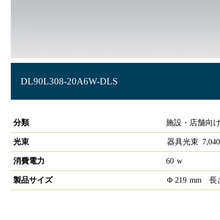
DL90L308-20A6W-DLS
LEDダウンライト 大光量タイプ 埋込穴径φ200
分類
施設・店舗向け
光束
器具光束
7,040
消費電力
60
w
製品サイズ
Φ
219
mm
長