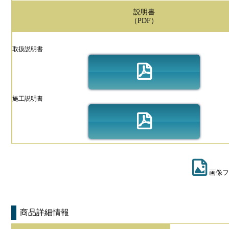
説明書
（PDF）
取扱説明書
施工説明書
画像フ
商品詳細情報