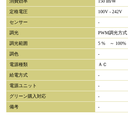
消費効率
150 lm/W
定格電圧
100V - 242V
センサー
-
調光
PWM調光方式
調光範囲
5 % ～ 100%
調色
-
電源種類
ＡＣ
給電方式
-
電源ユニット
-
グリーン購入対応
-
備考
-