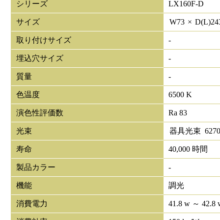
シリーズ
LX160F-D
サイズ
W
73
×
D(L)
24
取り付けサイズ
-
埋込穴サイズ
-
質量
-
色温度
6500 K
演色性評価数
Ra 83
光束
器具光束
627
寿命
40,000 時間
製品カラー
-
機能
調光
消費電力
41.8 w ～ 42.8 