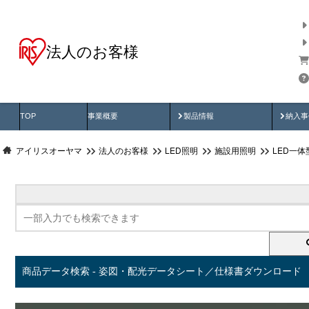
法人のお客様
商品データ検索
用途別から探す
納入
製品動画
納入
TOP
事業概要
製品情報
納入事
アイリスオーヤマ
法人のお客様
LED照明
施設用照明
LED一
商品データ検索 - 姿図・配光データシート／仕様書ダウンロード