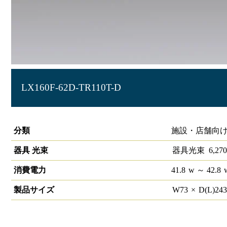
LX160F-62D-TR110T-D
ラインルクス トラフ型 PWM 110形
分類
施設・店舗向け
器具 光束
器具光束
6,270
消費電力
41.8
w
～ 42.8
製品サイズ
W
73
×
D(L)
24