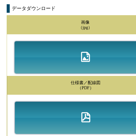
データダウンロード
画像
（jpg）
仕様書／配線図
（PDF）