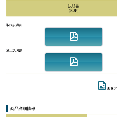
説明書
（PDF）
取扱説明書
施工説明書
画像フ
商品詳細情報