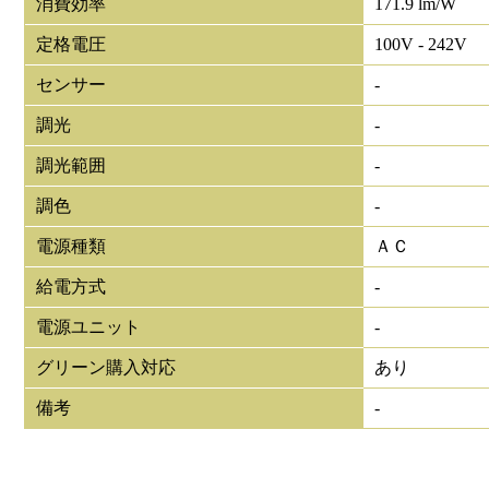
消費効率
171.9 lm/W
定格電圧
100V - 242V
センサー
-
調光
-
調光範囲
-
調色
-
電源種類
ＡＣ
給電方式
-
電源ユニット
-
グリーン購入対応
あり
備考
-