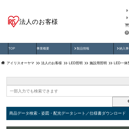
法人のお客様
商品データ検索
用途別から探す
納入
製品動画
納入
TOP
事業概要
製品情報
納入事
アイリスオーヤマ
法人のお客様
LED照明
施設用照明
LED一
商品データ検索 - 姿図・配光データシート／仕様書ダウンロード