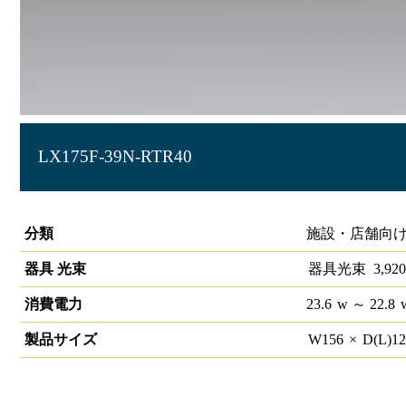
LX175F-39N-RTR40
ラインルクス 笠付型 非調光 40形
分類
施設・店舗向け
器具 光束
器具光束
3,920
消費電力
23.6
w
～ 22.8
製品サイズ
W
156
×
D(L)
1