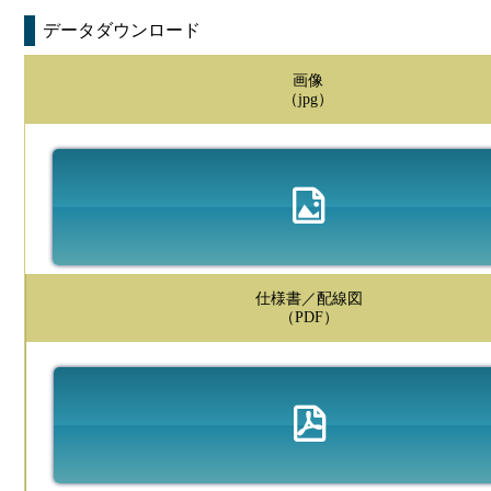
データダウンロード
画像
（jpg）
仕様書／配線図
（PDF）