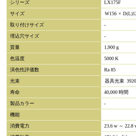
シリーズ
LX175F
サイズ
W
156
×
D(L)
1
取り付けサイズ
-
埋込穴サイズ
-
質量
1,900 g
色温度
5000 K
演色性評価数
Ra 85
光束
器具光束
392
寿命
40,000 時間
製品カラー
-
機能
消費電力
23.6 w ～ 22.8 