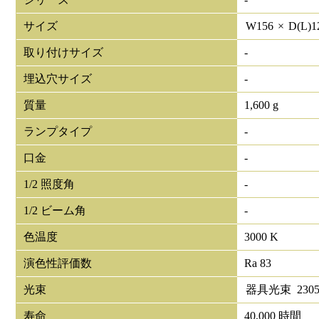
サイズ
W
156
×
D(L)
1
取り付けサイズ
-
埋込穴サイズ
-
質量
1,600 g
ランプタイプ
-
口金
-
1/2 照度角
-
1/2 ビーム角
-
色温度
3000 K
演色性評価数
Ra 83
光束
器具光束
230
寿命
40,000 時間