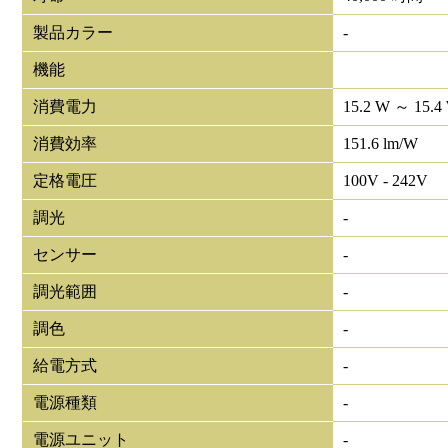
製品カラー
-
機能
消費電力
15.2 W ～ 15.4
消費効率
151.6 lm/W
定格電圧
100V - 242V
調光
-
センサー
-
調光範囲
-
調色
-
給電方式
-
電源種類
-
電源ユニット
-