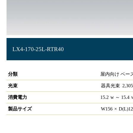
LX4-170-25L-RTR40
ラインルクス 笠付型 非調光 40形
分類
屋内向け ベー
光束
器具光束
2,305
消費電力
15.2
w
～ 15.4
製品サイズ
W
156
×
D(L)
1