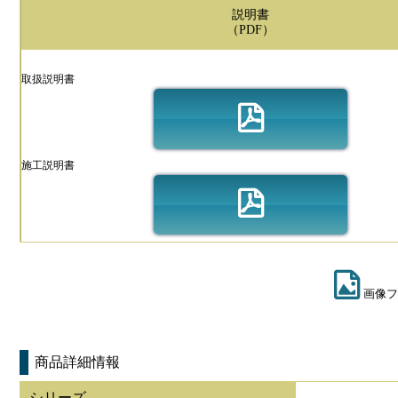
説明書
（PDF）
取扱説明書
施工説明書
画像フ
商品詳細情報
シリーズ
-