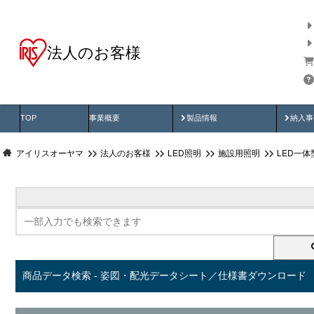
法人のお客様
商品データ検索
用途別から探す
納入
製品動画
納入
TOP
事業概要
製品情報
納入事
アイリスオーヤマ
法人のお客様
LED照明
施設用照明
LED一
商品データ検索 - 姿図・配光データシート／仕様書ダウンロード