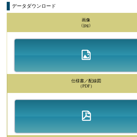
データダウンロード
画像
（jpg）
仕様書／配線図
（PDF）