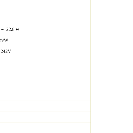
 ～ 22.8 w
lm/W
 242V