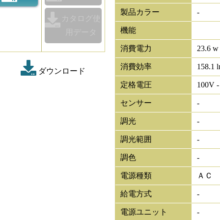
製品カラー
-
カタログ使
機能
用データ
消費電力
23.6 w
消費効率
158.1 
ダウンロード
定格電圧
100V -
センサー
-
調光
-
調光範囲
-
調色
-
電源種類
ＡＣ
給電方式
-
電源ユニット
-