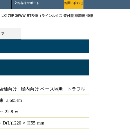
安全にご使用いただくために
お客様サポート
お問い合わせ
LX175F-36WW-RTR40（ラインルクス 笠付型 非調光 40形 ）
リア
0形
店舗向け 屋内向け ベース照明 トラフ型
束
3,605
lm
～ 22.8
w
×
D(L)
1220
×
H
55
mm