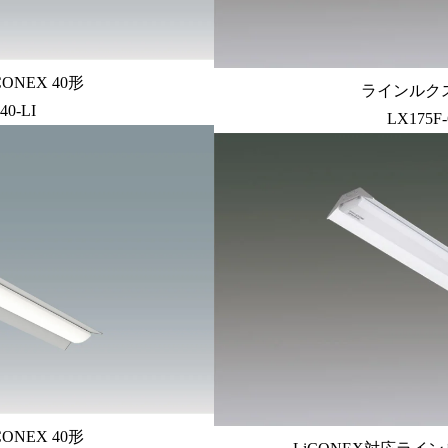
ONEX 40形
ラインルクス
40-LI
LX175F
ONEX 40形