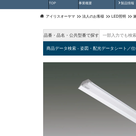
製品動
TOP
事業概要
製品情報
アイリスオーヤマ
法人のお客様
LED照明
品番・品名・公共型番で探す
商品データ検索 - 姿図・配光データシート／