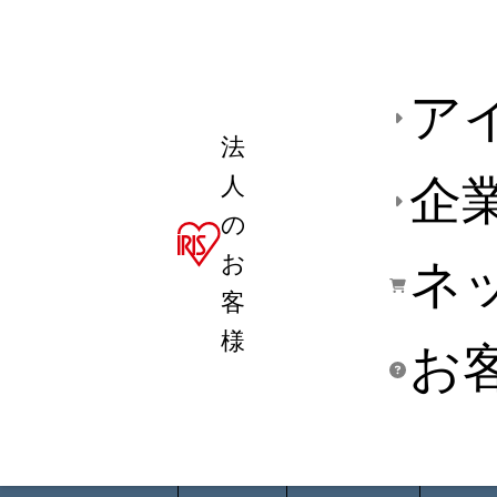
ア
法
人
企
の
お
ネ
客
様
お
商品デ
用途別