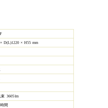
F
×
D(L)
1220
×
H
55
mm
g
K
光束
3605
lm
0 時間