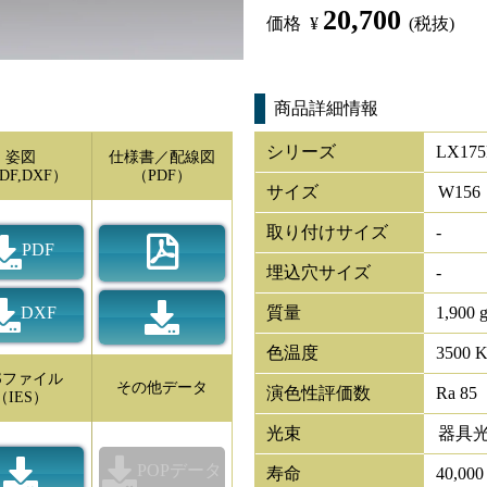
20,700
価格
¥
(税抜)
商品詳細情報
シリーズ
LX175
姿図
仕様書／配線図
DF,DXF）
（PDF）
サイズ
W
156
取り付けサイズ
-
PDF
埋込穴サイズ
-
DXF
質量
1,900 
色温度
3500 
ESファイル
その他データ
演色性評価数
Ra 85
（IES）
光束
器具
POPデータ
寿命
40,00