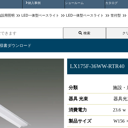
画
納入事例動画
納入事例
ショールーム
カタログ
施設用照明
LED一体型ベースライト
LED一体型ベースライト
笠付型
検索
ク
仕様書ダウンロード
LX175F-36WW-RTR40
ラインルクス 笠付型 非調光 4
分類
施設・
器具 光束
器具光
消費電力
23.6
w
製品サイズ
W
156