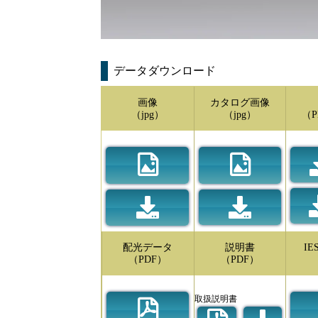
データダウンロード
画像
カタログ画像
（jpg）
（jpg）
（P
配光データ
説明書
I
（PDF）
（PDF）
取扱説明書