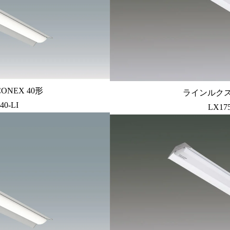
ONEX 40形
ラインルクス 
40-LI
LX17