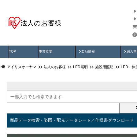
法人のお客様
商品データ検索
用途別から探す
納入
製品動画
納入
TOP
事業概要
製品情報
納入事
アイリスオーヤマ
法人のお客様
LED照明
施設用照明
LED一
商品データ検索 - 姿図・配光データシート／仕様書ダウンロード