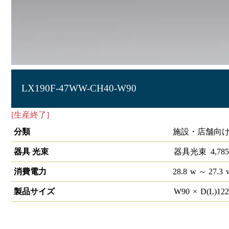
LX190F-47WW-CH40-W90
[生産終了]
ラインルクス Cチャン回避型 非調光 40形
分類
施設・店舗向け
器具 光束
器具光束
4,785
消費電力
28.8
w
～ 27.3
製品サイズ
W
90
×
D(L)
12