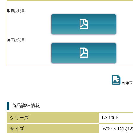
取扱説明書
施工説明書
画像フ
商品詳細情報
シリーズ
LX190F
サイズ
W
90
×
D(L)
12