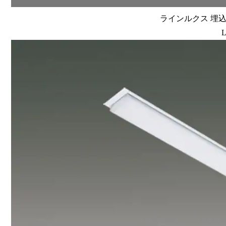
ラインルクス 埋込型
L