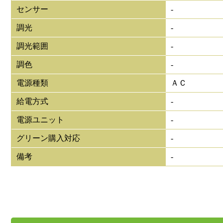
センサー
-
調光
-
調光範囲
-
調色
-
電源種類
ＡＣ
給電方式
-
電源ユニット
-
グリーン購入対応
-
備考
-