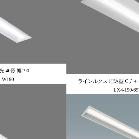
40形 幅190
0-W190
ラインルクス 埋込型 Cチャンネ
LX4-190-6