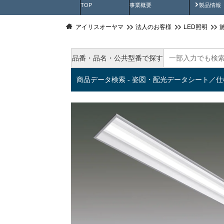
製品動
TOP
事業概要
製品情報
アイリスオーヤマ
法人のお客様
LED照明
品番・品名・公共型番で探す
商品データ検索 - 姿図・配光データシート／