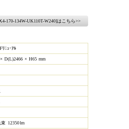
-170-134W-UK110T-W240]はこちら>>
Fﾘﾆｭｰｱﾙ
×
D(L)
2466
×
H
65
mm
g
K
光束
12350
lm