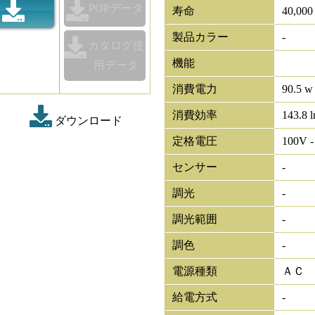
POPデータ
寿命
40,00
製品カラー
-
カタログ使
機能
用データ
消費電力
90.5 w
消費効率
143.8 
ダウンロード
定格電圧
100V -
センサー
-
調光
-
調光範囲
-
調色
-
電源種類
ＡＣ
給電方式
-