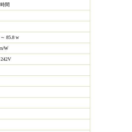
0 時間
 ～ 85.8 w
lm/W
 242V