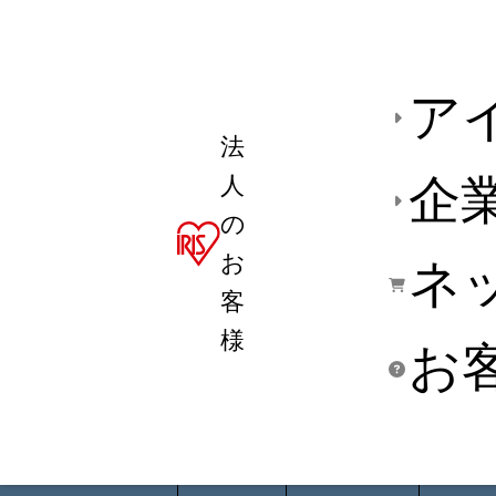
ア
法
人
企
の
お
ネ
客
様
お
商品デ
用途別