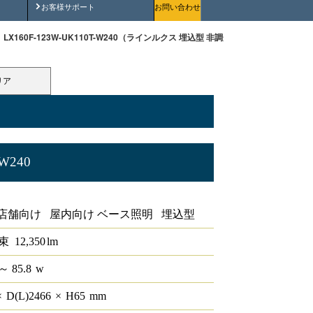
安全にご使用いただくために
お客様サポート
お問い合わせ
LX160F-123W-UK110T-W240（ラインルクス 埋込型 非調光 110形 幅220 ）
リア
-W240
非調光 110形 幅220
店舗向け 屋内向け ベース照明 埋込型
束
12,350
lm
～ 85.8
w
×
D(L)
2466
×
H
65
mm