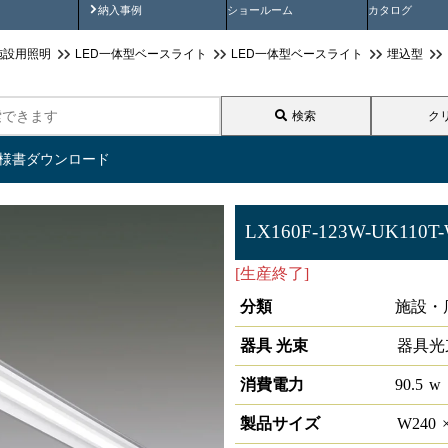
画
納入事例動画
納入事例
ショールーム
カタログ
施設用照明
LED一体型ベースライト
LED一体型ベースライト
埋込型
検索
ク
仕様書ダウンロード
LX160F-123W-UK110T
[生産終了]
ラインルクス 埋込型 
分類
施設・
器具 光束
器具光
消費電力
90.5
w
製品サイズ
W
240