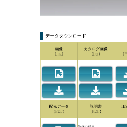
データダウンロード
画像
カタログ画像
（jpg）
（jpg）
（P
配光データ
説明書
I
（PDF）
（PDF）
取扱説明書