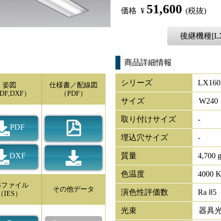
51,600
価格
¥
(税抜)
後継機種[LX4
商品詳細情報
シリーズ
LX160
姿図
仕様書／配線図
DF,DXF）
（PDF）
サイズ
W
240
取り付けサイズ
-
PDF
埋込穴サイズ
-
DXF
質量
4,700 
色温度
4000 
ESファイル
その他データ
演色性評価数
Ra 85
（IES）
光束
器具