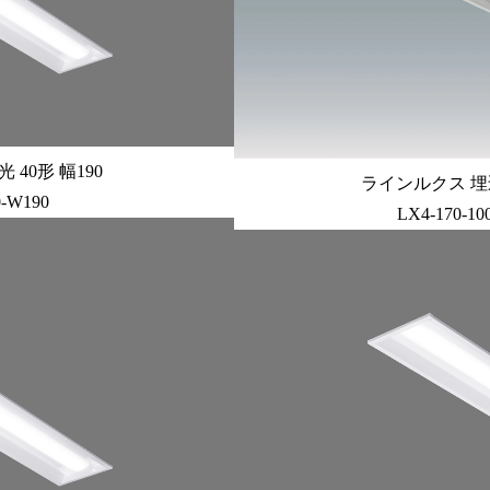
40形 幅190
ラインルクス 埋込
0-W190
LX4-170-1