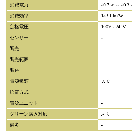
消費電力
40.7 w ～ 40.3 
消費効率
143.1 lm/W
定格電圧
100V - 242V
センサー
-
調光
-
調光範囲
-
調色
-
電源種類
ＡＣ
給電方式
-
電源ユニット
-
グリーン購入対応
あり
備考
-