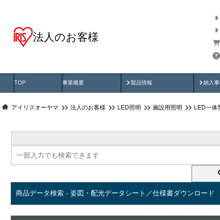
法人のお客様
商品データ検索
用途別から探す
納入
製品動画
納入
TOP
事業概要
製品情報
納入事
アイリスオーヤマ
法人のお客様
LED照明
施設用照明
LED一
商品データ検索 - 姿図・配光データシート／仕様書ダウンロード