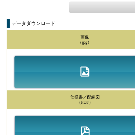
データダウンロード
画像
（jpg）
仕様書／配線図
（PDF）