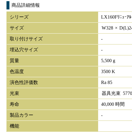
商品詳細情報
シリーズ
LX160Fﾘﾆｭｰｱﾙ
サイズ
W
328
×
D(L)
2
取り付けサイズ
-
埋込穴サイズ
-
質量
5,500 g
色温度
3500 K
演色性評価数
Ra 85
光束
器具光束
577
寿命
40,000 時間
製品カラー
-
機能