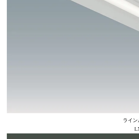
ラインル
L