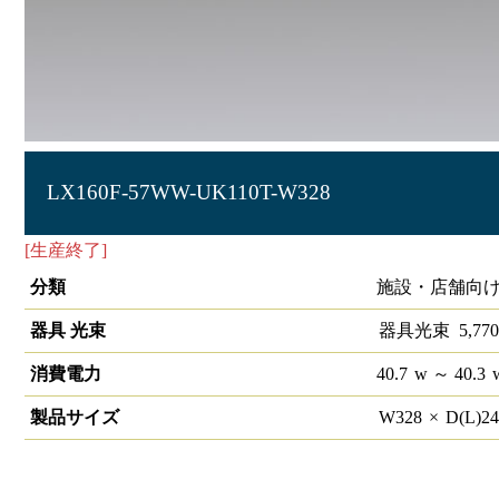
LX160F-57WW-UK110T-W328
[生産終了]
ラインルクス 埋込型 非調光 110形 幅300
分類
施設・店舗向け
器具 光束
器具光束
5,770
消費電力
40.7
w
～ 40.3
製品サイズ
W
328
×
D(L)
2