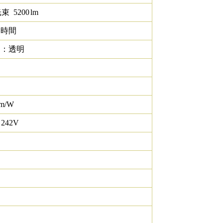
光束
5200
lm
0 時間
ド：透明
lm/W
 242V