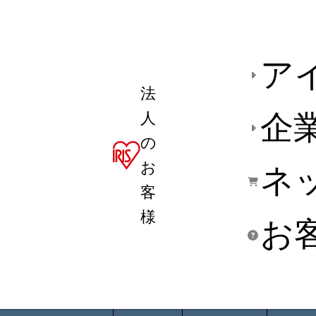
ア
法
人
企
の
お
ネ
客
様
お
商品デ
用途別