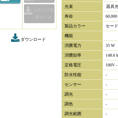
光束
器具
カタログ使
寿命
60,00
用データ
製品カラー
セー
機能
ダウンロード
消費電力
35 W
消費効率
148.6 
定格電圧
100V -
防水性能
-
センサー
-
調光
-
調色
-
調光範囲
-