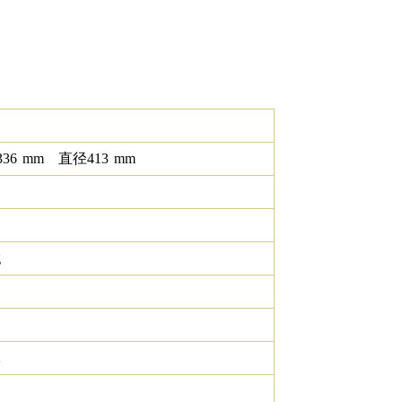
336
mm
直径
413
mm
g
K