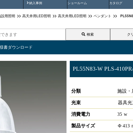
画
納入事例動画
納入事例
ショールーム
カタログ
PL55
施設用照明
高天井用LED照明
高天井用LED照明
ペンダント
検索
ク
仕様書ダウンロード
PL55N83-W PLS-410PR
高天井ペンダントライト セー
分類
施設・
光束
器具光
消費電力
35
w
製品サイズ
Φ
413