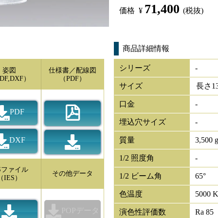
71,400
価格
¥
(税抜)
商品詳細情報
シリーズ
-
姿図
仕様書／配線図
DF,DXF）
（PDF）
サイズ
長さ
1
口金
-
PDF
埋込穴サイズ
-
DXF
質量
3,500 
1/2 照度角
-
ESファイル
その他データ
1/2 ビーム角
65°
（IES）
色温度
5000 
POPデータ
演色性評価数
Ra 85