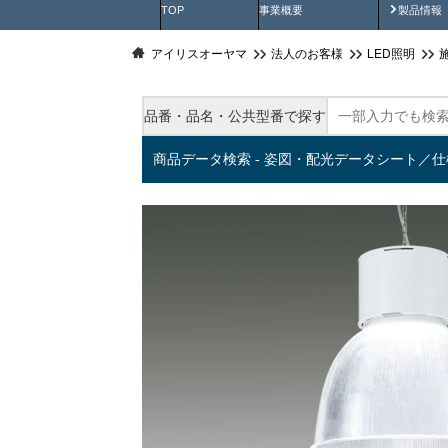
製品動
TOP
事業概要
製品情報
アイリスオーヤマ
法人のお客様
LED照明
品番・品名・公共型番で探す
商品データ検索 - 姿図・配光データシート／