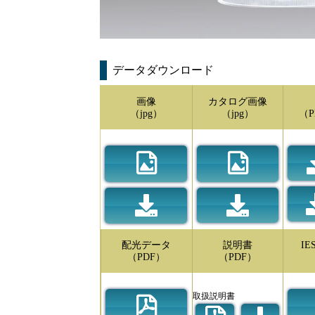
データダウンロード
画像
カタログ画像
（jpg）
（jpg）
（P
配光データ
説明書
I
（PDF）
（PDF）
取扱説明書