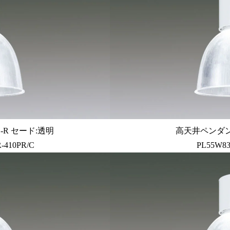
R セード:透明
高天井ペンダン
-410PR/C
PL55W83