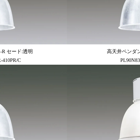
R セード:透明
高天井ペンダン
-410PR/C
PL90N83