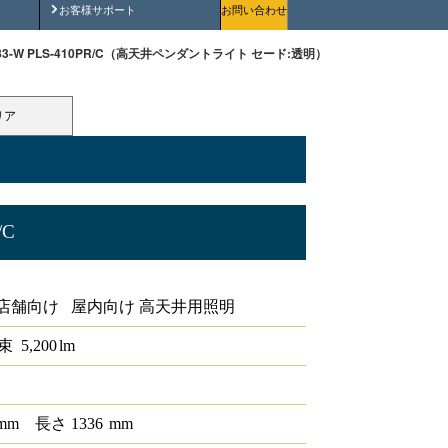
安全にご使用いただくために
お客様サポート
お問い合わせ
N83-W PLS-410PR/C（高天井ペンダントライト セード:透明）
リア
/C
ド:透明
店舗向け 屋内向け 高天井用照明
束
5,200
lm
mm
長さ
1336
mm