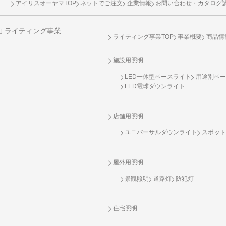
アイリスオーヤマTOP
ネットでご注文
企業情報
お問い合わせ・カタログ
ライティング事業
ライティング事業TOP
事業概要
商品情
施設用照明
LED一体型ベースライト
用途別ベー
LED電球ダウンライト
店舗用照明
ユニバーサルダウンライト
スポット
屋外用照明
景観照明
道路灯
防犯灯
住宅照明