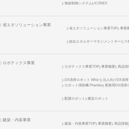
無線制御システム
LiCONEX
省エネソリューション事業
省エネソリューション事業TOP
事業
総合エネルギーマネジメントサービスENE
ロボティクス事業
ロボティクス事業TOP
事業概要
商品情
DX清掃ロボット Whiz i
法人向けDX清掃
ロボット掃除機 Phantas
業務用DX清掃ロ
配膳ロボット
搬送ロボット
建築・内装事業
建築・内装事業TOP
事業概要
商品情報