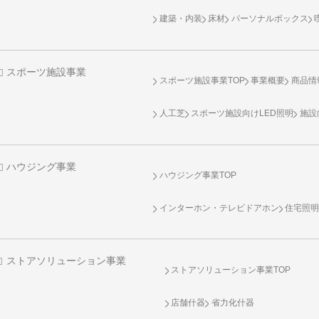
建築・内装
床材
パーソナルボックス
スポーツ施設事業
スポーツ施設事業TOP
事業概要
商品情
人工芝
スポーツ施設向け
LED照明
施設
ハウジング事業
ハウジング事業TOP
インターホン・テレビドアホン
住宅照
ストアソリューション事業
ストアソリューション事業TOP
店舗什器
省力化什器