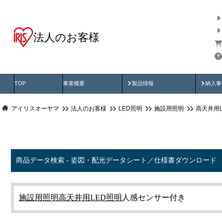
法人のお客様
商品データ検索
用途別から探す
納入
製品動画
納入
TOP
事業概要
製品情報
納入事
アイリスオーヤマ
法人のお客様
LED照明
施設用照明
高天井用
商品データ検索 - 姿図・配光データシート／仕様書ダウンロード
施設用照明
高天井用LED照明
人感センサー付き