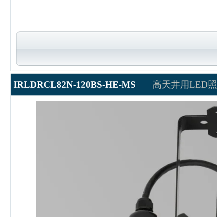
IRLDRCL82N-120BS-HE-MS
高天井用LED