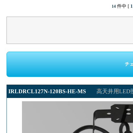
件中 [
1
14
IRLDRCL127N-120BS-HE-MS
高天井用LE