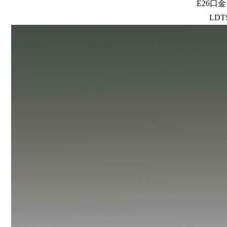
E26口
LDTS