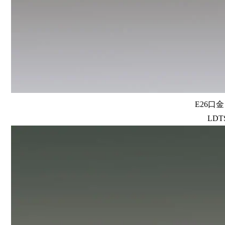
E26口
LDTS