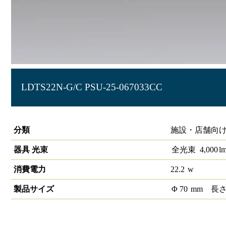
LDTS22N-G/C PSU-25-067033CC
E26口金タイプ 街路灯用HID代替
分類
施設・店舗向け
器具 光束
全光束
4,000
l
消費電力
22.2
w
製品サイズ
Φ
70
mm
長