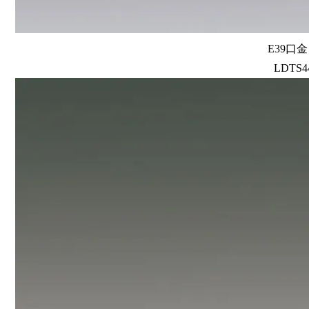
E39口
LDTS44