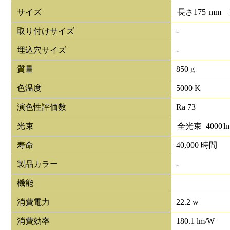
サイズ
長さ
175
mm
取り付けサイズ
-
埋込穴サイズ
-
質量
850 g
色温度
5000 K
演色性評価数
Ra 73
光束
全光束
4000
l
寿命
40,000 時間
製品カラー
-
機能
消費電力
22.2 w
消費効率
180.1 lm/W