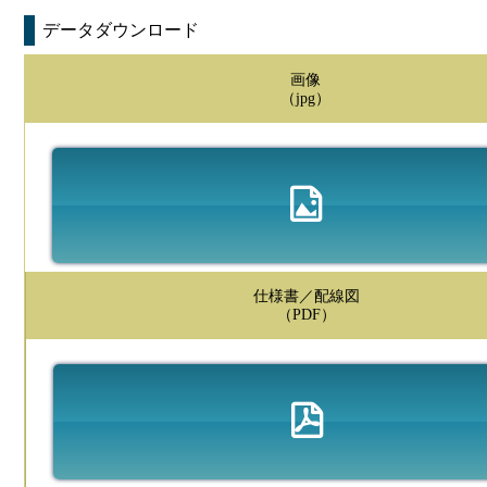
データダウンロード
画像
（jpg）
仕様書／配線図
（PDF）