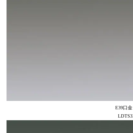
E39口
LDTS33