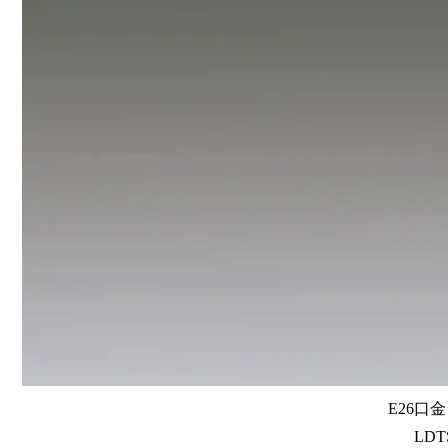
E26口
LDTS