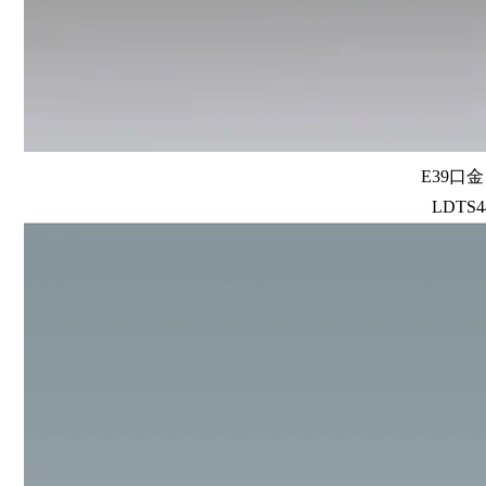
E39口
LDTS4