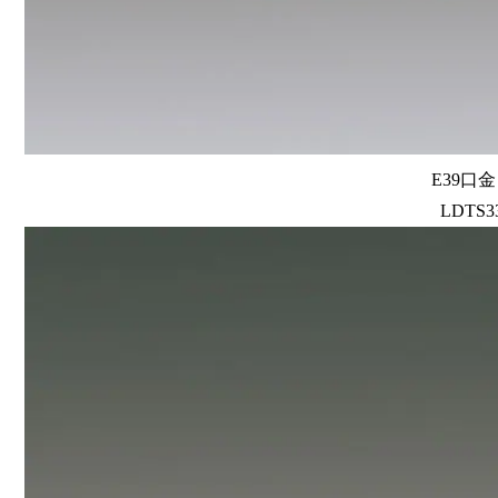
E39口
LDTS33