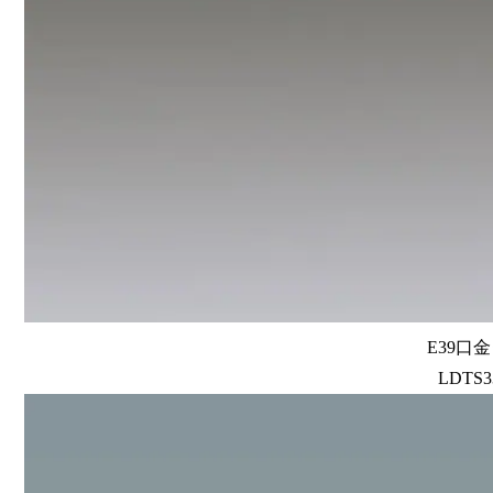
E39口
LDTS3