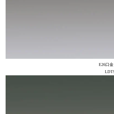
E26口
LDTS