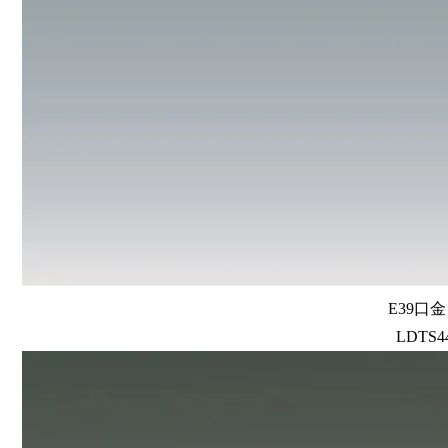
E39口
LDTS44