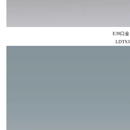
E39口
LDTS3