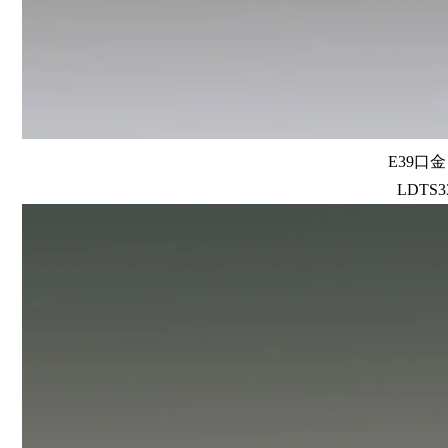
E39口
LDTS33