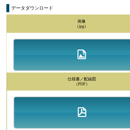
データダウンロード
画像
（jpg）
仕様書／配線図
（PDF）