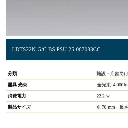
LDTS22N-G/C-BS PSU-25-067033CC
E26口金タイプ 街路灯用HID代替 防水仕様
分類
施設・店舗向け
器具 光束
全光束
4,000
l
消費電力
22.2
w
製品サイズ
Φ
70
mm
長