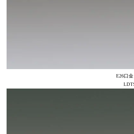
E26口
LDTS