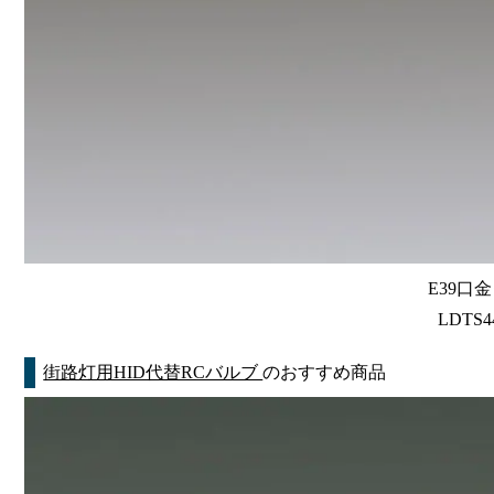
E39口
LDTS44
街路灯用HID代替RCバルブ
のおすすめ商品