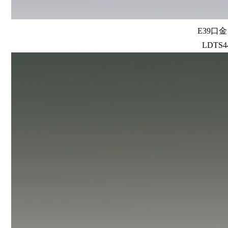
E39口
LDTS44