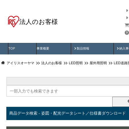
法人のお客様
商品データ検索
用途別から探す
納入
製品動画
納入
TOP
事業概要
製品情報
納入事
アイリスオーヤマ
法人のお客様
LED照明
屋外用照明
LED道路
商品データ検索 - 姿図・配光データシート／仕様書ダウンロード