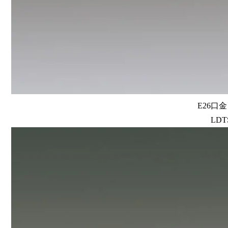
E26口
LDTS