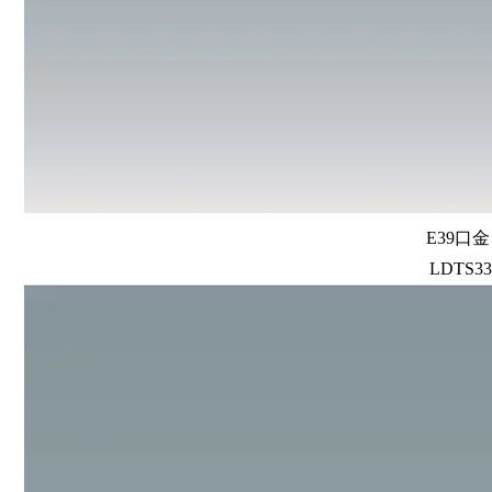
E39口
LDTS33