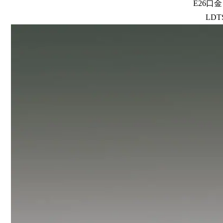
E26口
LDTS