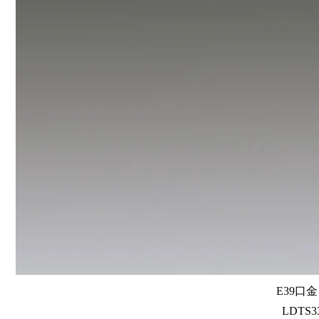
E39口
LDTS33