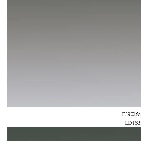
E39口
LDTS33