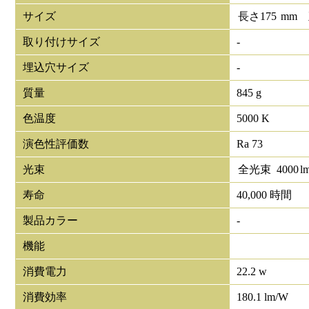
サイズ
長さ
175
mm
取り付けサイズ
-
埋込穴サイズ
-
質量
845 g
色温度
5000 K
演色性評価数
Ra 73
光束
全光束
4000
l
寿命
40,000 時間
製品カラー
-
機能
消費電力
22.2 w
消費効率
180.1 lm/W