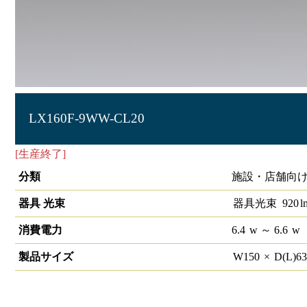
LX160F-9WW-CL20
[生産終了]
ラインルクス 直付型 非調光 20形 幅150
分類
施設・店舗向け
器具 光束
器具光束
920
l
消費電力
6.4
w
～ 6.6
w
製品サイズ
W
150
×
D(L)
6