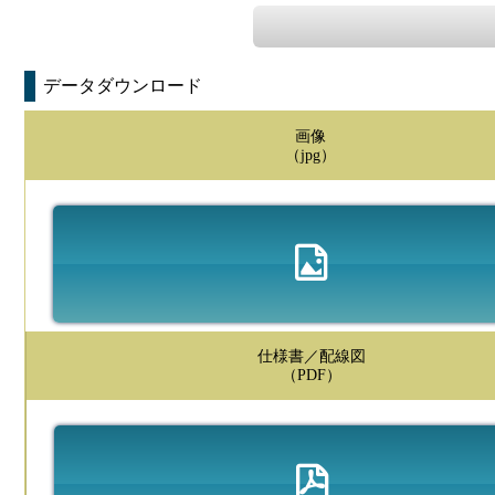
データダウンロード
画像
（jpg）
仕様書／配線図
（PDF）