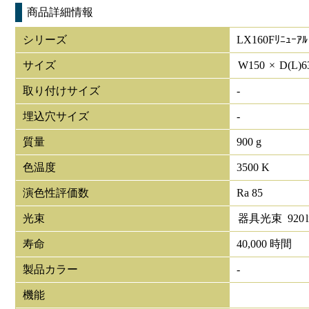
商品詳細情報
シリーズ
LX160Fﾘﾆｭｰｱﾙ
サイズ
W
150
×
D(L)
6
取り付けサイズ
-
埋込穴サイズ
-
質量
900 g
色温度
3500 K
演色性評価数
Ra 85
光束
器具光束
920
寿命
40,000 時間
製品カラー
-
機能