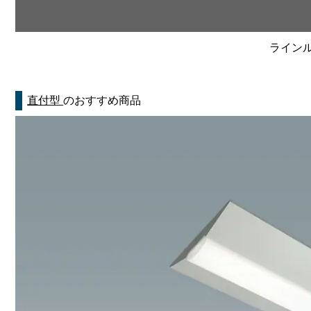
ラインルク
直付型
のおすすめ商品