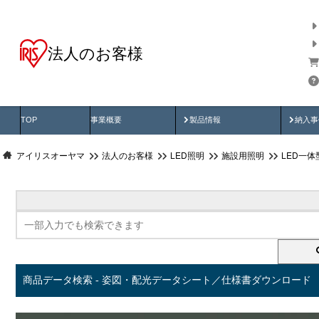
法人のお客様
商品データ検索
用途別から探す
納入
製品動画
納入
TOP
事業概要
製品情報
納入事
アイリスオーヤマ
法人のお客様
LED照明
施設用照明
LED一
商品データ検索 - 姿図・配光データシート／仕様書ダウンロード