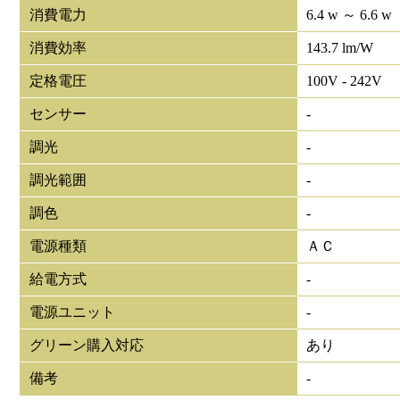
消費電力
6.4 w ～ 6.6 w
消費効率
143.7 lm/W
定格電圧
100V - 242V
センサー
-
調光
-
調光範囲
-
調色
-
電源種類
ＡＣ
給電方式
-
電源ユニット
-
グリーン購入対応
あり
備考
-