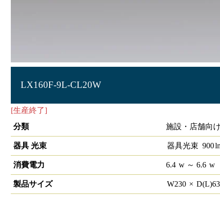
LX160F-9L-CL20W
[生産終了]
ラインルクス 直付型 非調光 20形 幅230
分類
施設・店舗向け
器具 光束
器具光束
900
l
消費電力
6.4
w
～ 6.6
w
製品サイズ
W
230
×
D(L)
6