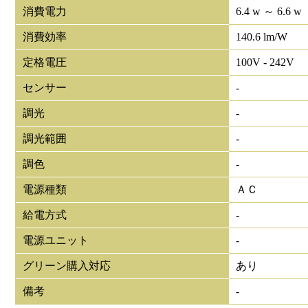
消費電力
6.4 w ～ 6.6 w
消費効率
140.6 lm/W
定格電圧
100V - 242V
センサー
-
調光
-
調光範囲
-
調色
-
電源種類
ＡＣ
給電方式
-
電源ユニット
-
グリーン購入対応
あり
備考
-