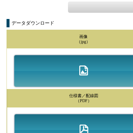
データダウンロード
画像
（jpg）
仕様書／配線図
（PDF）