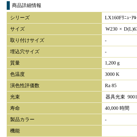
商品詳細情報
シリーズ
LX160Fﾘﾆｭｰｱﾙ
サイズ
W
230
×
D(L)
6
取り付けサイズ
-
埋込穴サイズ
-
質量
1,200 g
色温度
3000 K
演色性評価数
Ra 85
光束
器具光束
900
寿命
40,000 時間
製品カラー
-
機能