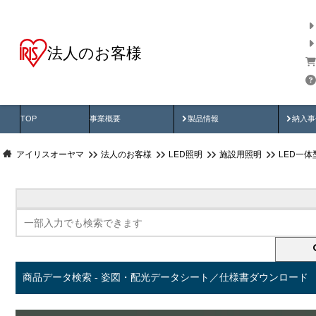
法人のお客様
商品データ検索
用途別から探す
納入
製品動画
納入
TOP
事業概要
製品情報
納入事
アイリスオーヤマ
法人のお客様
LED照明
施設用照明
LED一
商品データ検索 - 姿図・配光データシート／仕様書ダウンロード