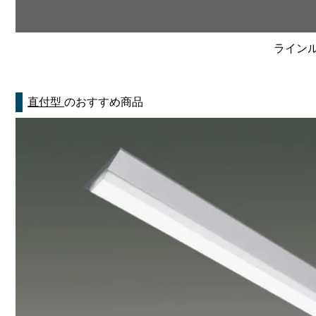
ラインルク
直付型
のおすすめ商品