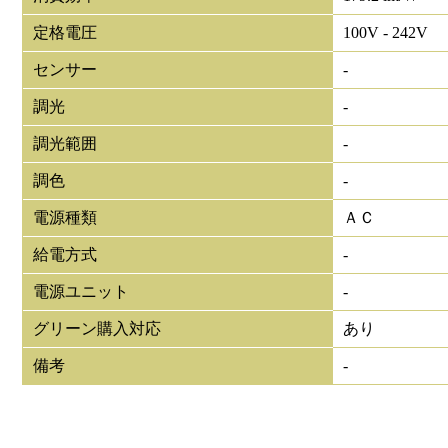
定格電圧
100V - 242V
センサー
-
調光
-
調光範囲
-
調色
-
電源種類
ＡＣ
給電方式
-
電源ユニット
-
グリーン購入対応
あり
備考
-