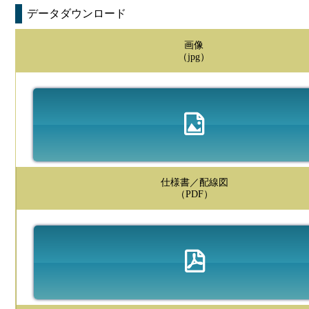
データダウンロード
画像
（jpg）
仕様書／配線図
（PDF）