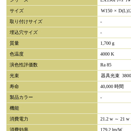
サイズ
W
150
×
D(L)
1
取り付けサイズ
-
埋込穴サイズ
-
質量
1,700 g
色温度
4000 K
演色性評価数
Ra 85
光束
器具光束
380
寿命
40,000 時間
製品カラー
-
機能
消費電力
21.2 w ～ 21 w
消費効率
179.2 lm/W