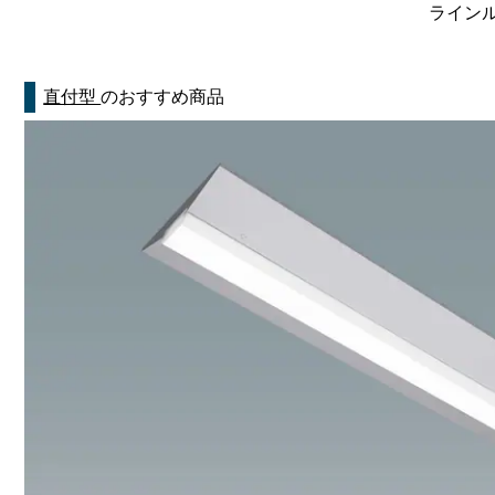
ラインルク
直付型
のおすすめ商品