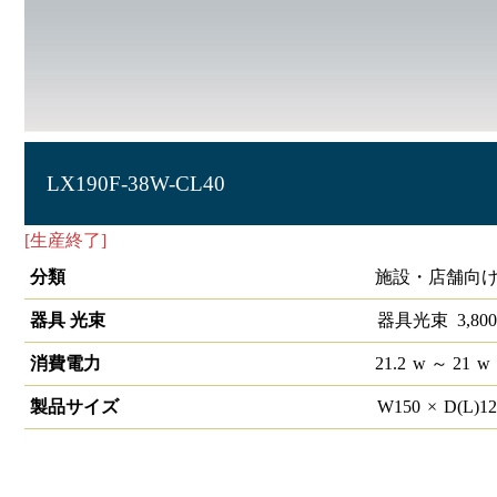
LX190F-38W-CL40
[生産終了]
ラインルクス 直付型 非調光 40形 幅150
分類
施設・店舗向け
器具 光束
器具光束
3,800
消費電力
21.2
w
～ 21
w
製品サイズ
W
150
×
D(L)
1