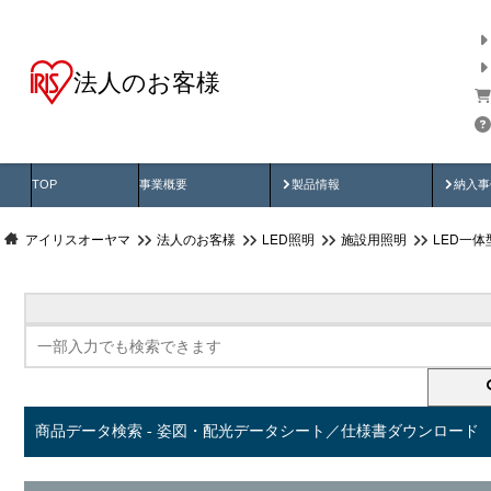
法人のお客様
商品データ検索
用途別から探す
納入
製品動画
納入
TOP
事業概要
製品情報
納入事
アイリスオーヤマ
法人のお客様
LED照明
施設用照明
LED一
商品データ検索 - 姿図・配光データシート／仕様書ダウンロード