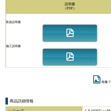
説明書
（PDF）
取扱説明書
施工説明書
画像フ
商品詳細情報
シリーズ
LX190Fﾘﾆｭｰｱﾙ