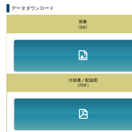
データダウンロード
画像
（jpg）
仕様書／配線図
（PDF）