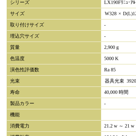
シリーズ
LX190Fﾘﾆｭｰｱﾙ
サイズ
W
328
×
D(L)
1
取り付けサイズ
-
埋込穴サイズ
-
質量
2,900 g
色温度
5000 K
演色性評価数
Ra 85
光束
器具光束
392
寿命
40,000 時間
製品カラー
-
機能
消費電力
21.2 w ～ 21 w