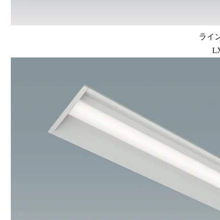
ライン
L