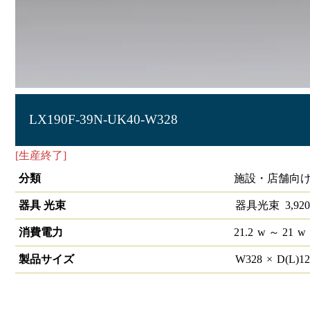
LX190F-39N-UK40-W328
[生産終了]
ラインルクス 埋込型 非調光 40形 幅300
分類
施設・店舗向け
器具 光束
器具光束
3,920
消費電力
21.2
w
～ 21
w
製品サイズ
W
328
×
D(L)
1