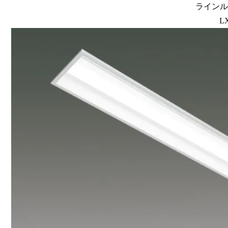
ラインルク
L