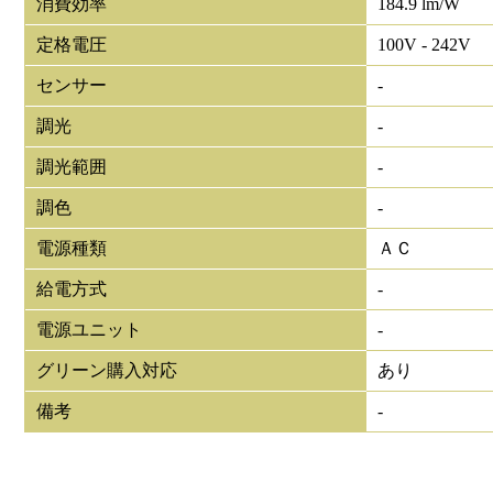
消費効率
184.9 lm/W
定格電圧
100V - 242V
センサー
-
調光
-
調光範囲
-
調色
-
電源種類
ＡＣ
給電方式
-
電源ユニット
-
グリーン購入対応
あり
備考
-