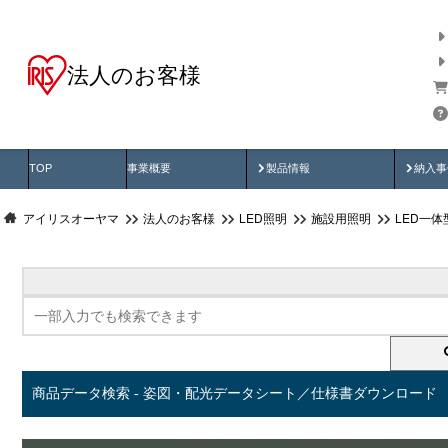
法人のお客様
商品データ検索
用途別から探す
納入
製品動画
納入
TOP
事業概要
製品情報
納入事
アイリスオーヤマ
法人のお客様
LED照明
施設用照明
LED一
商品データ検索 - 姿図・配光データシート／仕様書ダウンロード