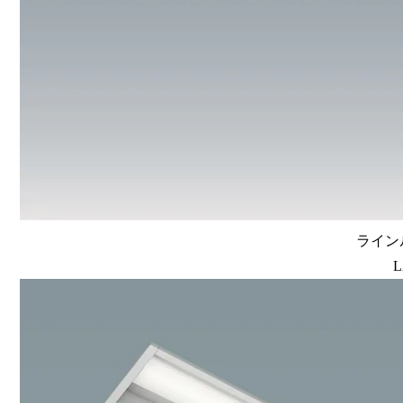
ラインル
L