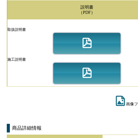
説明書
（PDF）
取扱説明書
施工説明書
画像フ
商品詳細情報