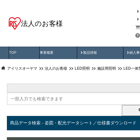
法人のお客様
商品データ検索
用途別から探す
納入
製品動画
納入
TOP
事業概要
製品情報
納入事
アイリスオーヤマ
法人のお客様
LED照明
施設用照明
LED一
商品データ検索 - 姿図・配光データシート／仕様書ダウンロード