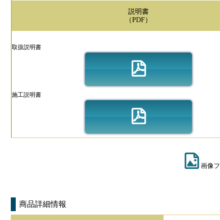
説明書
（PDF）
取扱説明書
施工説明書
画像フ
商品詳細情報