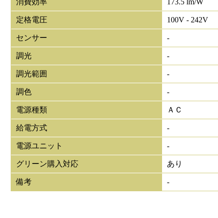
消費効率
173.5 lm/W
定格電圧
100V - 242V
センサー
-
調光
-
調光範囲
-
調色
-
電源種類
ＡＣ
給電方式
-
電源ユニット
-
グリーン購入対応
あり
備考
-