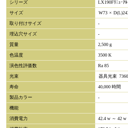
シリーズ
LX190Fﾘﾆｭｰｱﾙ
サイズ
W
73
×
D(L)
24
取り付けサイズ
-
埋込穴サイズ
-
質量
2,500 g
色温度
3500 K
演色性評価数
Ra 85
光束
器具光束
736
寿命
40,000 時間
製品カラー
-
機能
消費電力
42.4 w ～ 42 w