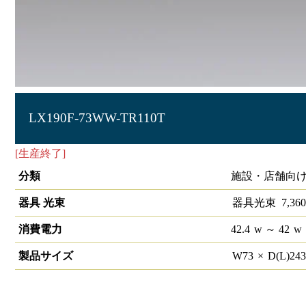
LX190F-73WW-TR110T
[生産終了]
ラインルクス トラフ型 非調光 110形
分類
施設・店舗向け
器具 光束
器具光束
7,360
消費電力
42.4
w
～ 42
w
製品サイズ
W
73
×
D(L)
24