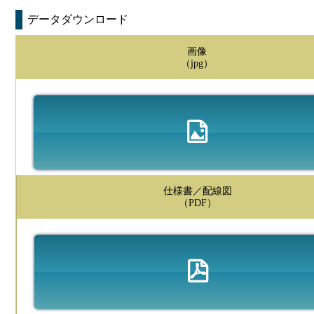
データダウンロード
画像
（jpg）
仕様書／配線図
（PDF）