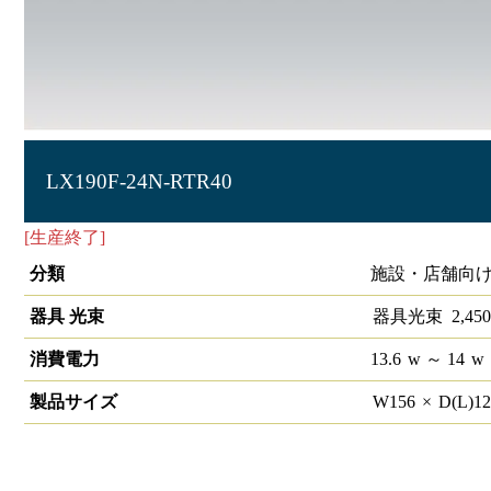
LX190F-24N-RTR40
[生産終了]
ラインルクス 笠付型 非調光 40形
分類
施設・店舗向け
器具 光束
器具光束
2,450
消費電力
13.6
w
～ 14
w
製品サイズ
W
156
×
D(L)
1