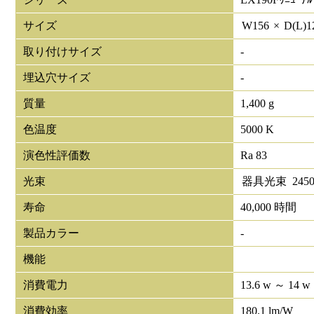
サイズ
W
156
×
D(L)
1
取り付けサイズ
-
埋込穴サイズ
-
質量
1,400 g
色温度
5000 K
演色性評価数
Ra 83
光束
器具光束
245
寿命
40,000 時間
製品カラー
-
機能
消費電力
13.6 w ～ 14 w
消費効率
180.1 lm/W