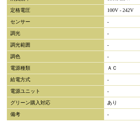
定格電圧
100V - 242V
センサー
-
調光
-
調光範囲
-
調色
-
電源種類
ＡＣ
給電方式
-
電源ユニット
-
グリーン購入対応
あり
備考
-