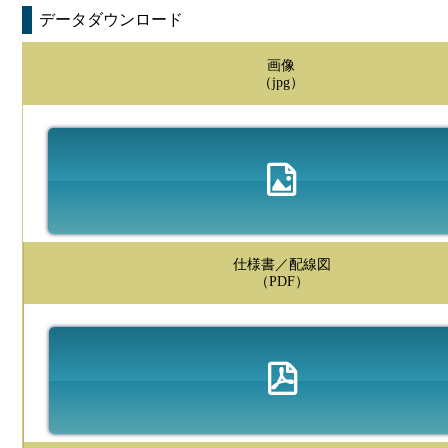
データダウンロード
画像
（jpg）
仕様書／配線図
（PDF）