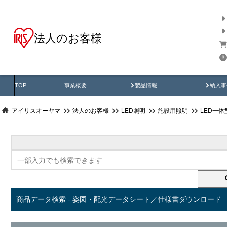
法人のお客様
商品データ検索
用途別から探す
納入
製品動画
納入
TOP
事業概要
製品情報
納入事
アイリスオーヤマ
法人のお客様
LED照明
施設用照明
LED一
商品データ検索 - 姿図・配光データシート／仕様書ダウンロード