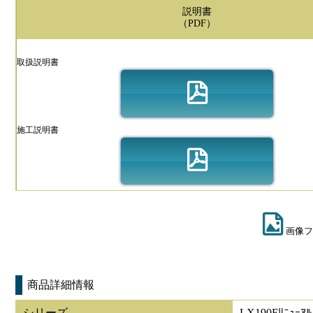
説明書
（PDF）
取扱説明書
施工説明書
画像フ
商品詳細情報
シリーズ
LX190Fﾘﾆｭｰｱﾙ