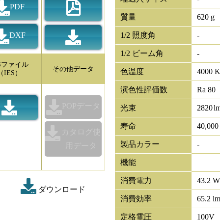
PDF
質量
620 g
DXF
1/2 照度角
-
1/2 ビーム角
-
ESファイル
その他データ
色温度
4000 
（IES）
演色性評価数
Ra 80
POPデータ
光束
2820
l
寿命
40,00
カタログ使
製品カラー
-
用データ
機能
消費電力
43.2 W
ダウンロード
消費効率
65.2 l
定格電圧
100V