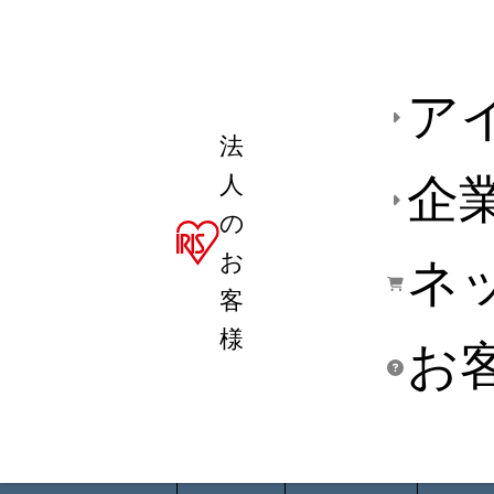
ア
法
人
企
の
お
ネ
客
様
お
商品デ
用途別