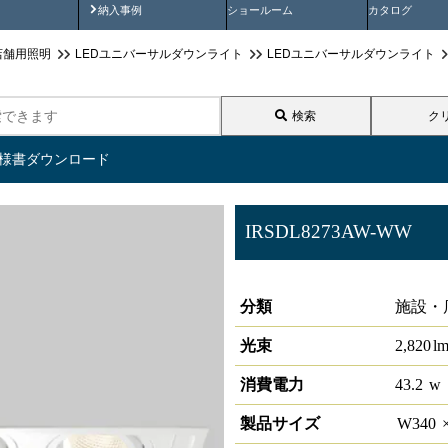
画
納入事例動画
納入事例
ショールーム
カタログ
店舗用照明
LEDユニバーサルダウンライト
LEDユニバーサルダウンライト
検索
ク
仕様書ダウンロード
IRSDL8273AW-WW
角型ユニバーサルダウンライト 90
分類
施設・
光束
2,820
l
消費電力
43.2
w
製品サイズ
W
340