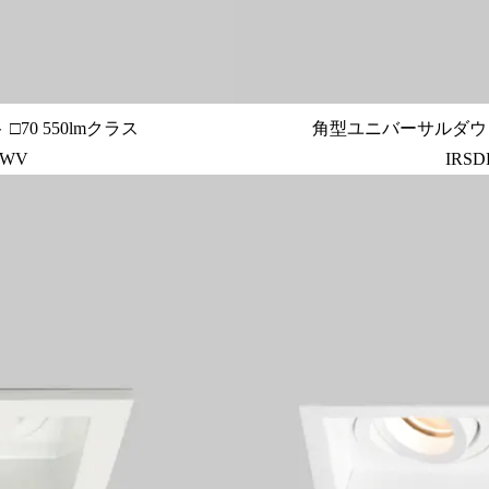
0 550lmクラス
角型ユニバーサルダウンライ
-WV
IRSD