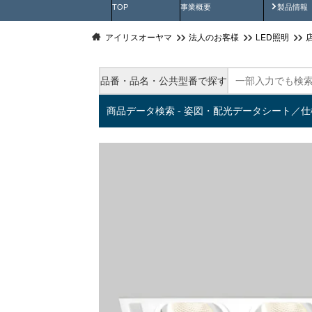
製品動
TOP
事業概要
製品情報
アイリスオーヤマ
法人のお客様
LED照明
品番・品名・公共型番で探す
商品データ検索 - 姿図・配光データシート／