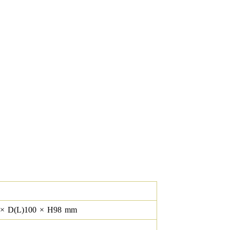
×
D(L)
100
×
H
98
mm