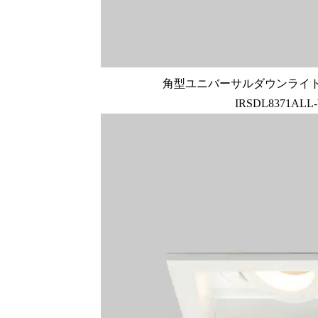
角型ユニバーサルダウンライト □7
IRSDL8371ALL