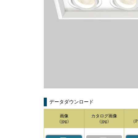
データダウンロード
画像
カタログ画像
（jpg）
（jpg）
（P