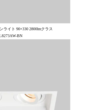
ト 90×330 2800lmクラス
L8273AW-BN