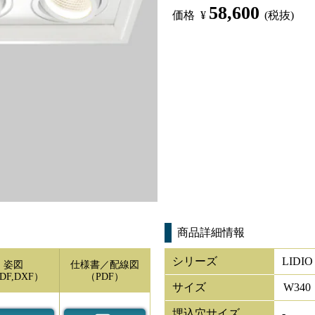
58,600
価格
¥
(税抜)
商品詳細情報
シリーズ
LIDIO
姿図
仕様書／配線図
DF,DXF）
（PDF）
サイズ
W
340
埋込穴サイズ
-