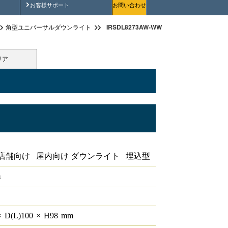
安全にご使用いただくために
お客様サポート
お問い合わせ
IRSDL8273AW-WW（角型ユニバーサルダウン
角型ユニバーサルダウンライト
リア
×330 2800lmクラス
店舗向け 屋内向け ダウンライト 埋込型
m
×
D(L)
100
×
H
98
mm