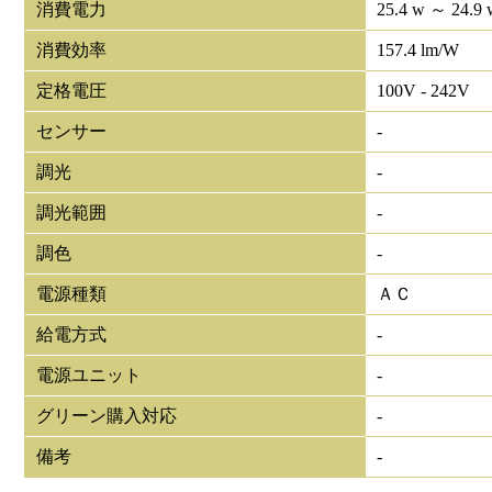
消費電力
25.4 w ～ 24.9 
消費効率
157.4 lm/W
定格電圧
100V - 242V
センサー
-
調光
-
調光範囲
-
調色
-
電源種類
ＡＣ
給電方式
-
電源ユニット
-
グリーン購入対応
-
備考
-