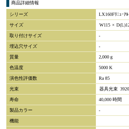
商品詳細情報
シリーズ
LX160Fﾘﾆｭｰｱﾙ
サイズ
W
115
×
D(L)
1
取り付けサイズ
-
埋込穴サイズ
-
質量
2,000 g
色温度
5000 K
演色性評価数
Ra 85
光束
器具光束
392
寿命
40,000 時間
製品カラー
-
機能