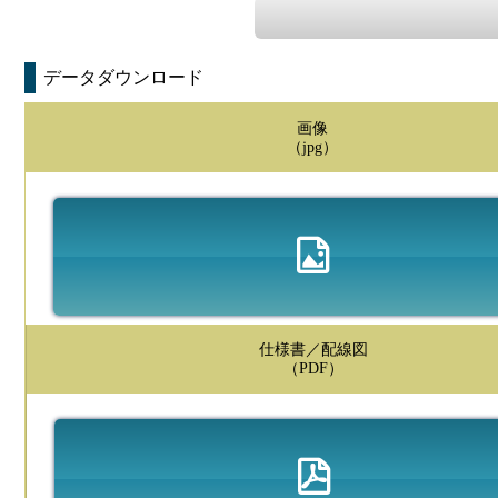
データダウンロード
画像
（jpg）
仕様書／配線図
（PDF）