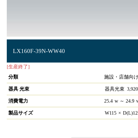
LX160F-39N-WW40
[生産終了]
ラインルクス ウォールウォッシャー型 非調光 4
分類
施設・店舗向け 
器具 光束
器具光束
3,920
消費電力
25.4
w
～ 24.9
製品サイズ
W
115
×
D(L)
1