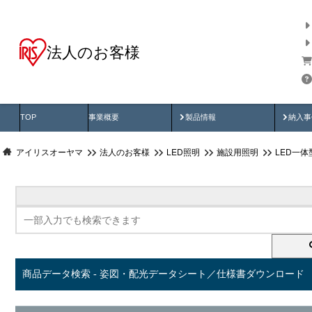
法人のお客様
商品データ検索
用途別から探す
納入
製品動画
納入
TOP
事業概要
製品情報
納入事
アイリスオーヤマ
法人のお客様
LED照明
施設用照明
LED一
商品データ検索 - 姿図・配光データシート／仕様書ダウンロード