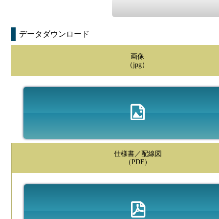
データダウンロード
画像
（jpg）
仕様書／配線図
（PDF）