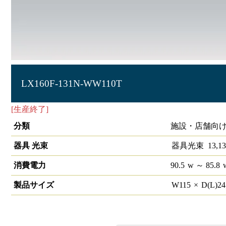
LX160F-131N-WW110T
[生産終了]
ラインルクス ウォールウォッシャー型 非調光 11
分類
施設・店舗向け 
器具 光束
器具光束
13,13
消費電力
90.5
w
～ 85.8
製品サイズ
W
115
×
D(L)
2