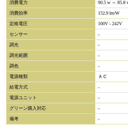
消費電力
90.5 w ～ 85.8 
消費効率
152.9 lm/W
定格電圧
100V - 242V
センサー
-
調光
-
調光範囲
-
調色
-
電源種類
ＡＣ
給電方式
-
電源ユニット
-
グリーン購入対応
-
備考
-