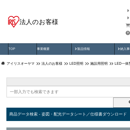
法人のお客様
商品データ検索
用途別から探す
納入
製品動画
納入
TOP
事業概要
製品情報
納入事
アイリスオーヤマ
法人のお客様
LED照明
施設用照明
LED一
商品データ検索 - 姿図・配光データシート／仕様書ダウンロード