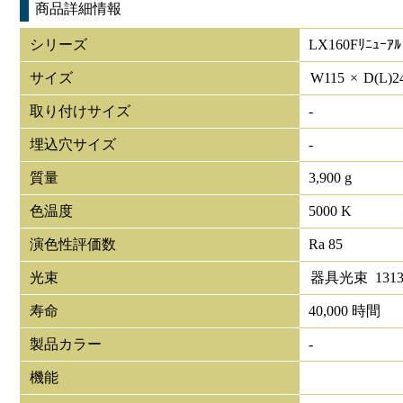
商品詳細情報
シリーズ
LX160Fﾘﾆｭｰｱﾙ
サイズ
W
115
×
D(L)
2
取り付けサイズ
-
埋込穴サイズ
-
質量
3,900 g
色温度
5000 K
演色性評価数
Ra 85
光束
器具光束
1313
寿命
40,000 時間
製品カラー
-
機能