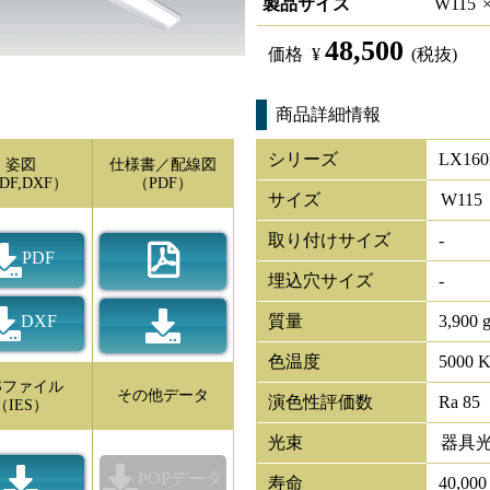
製品サイズ
W
115
48,500
価格
¥
(税抜)
商品詳細情報
シリーズ
LX160
姿図
仕様書／配線図
DF,DXF）
（PDF）
サイズ
W
115
取り付けサイズ
-
PDF
埋込穴サイズ
-
DXF
質量
3,900 
色温度
5000 
ESファイル
その他データ
演色性評価数
Ra 85
（IES）
光束
器具
POPデータ
寿命
40,00