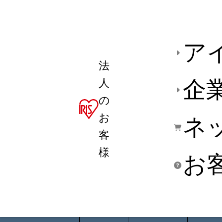
ア
法
人
企
の
お
ネ
客
様
お
商品デ
用途別