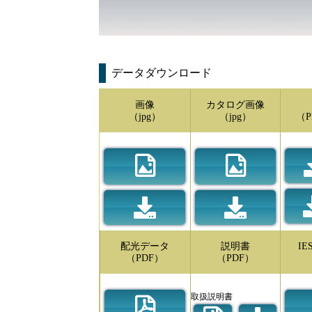
データダウンロード
画像
カタログ画像
（jpg）
（jpg）
（P
配光データ
説明書
I
（PDF）
（PDF）
取扱説明書