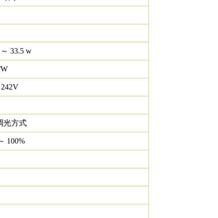
 ～ 33.5 w
/W
 242V
調光方式
～ 100%