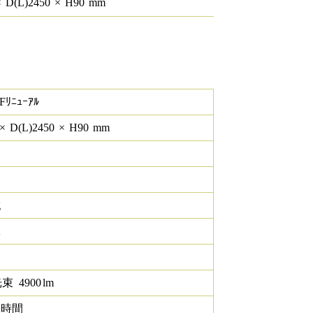
×
D(L)
2450
×
H
90
mm
Fﾘﾆｭｰｱﾙ
×
D(L)
2450
×
H
90
mm
g
K
光束
4900
lm
0 時間