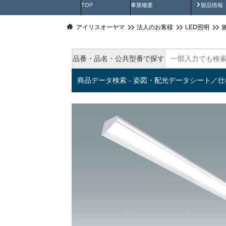
製品動
TOP
事業概要
製品情報
アイリスオーヤマ
法人のお客様
LED照明
品番・品名・公共型番で探す
商品データ検索 - 姿図・配光データシート／