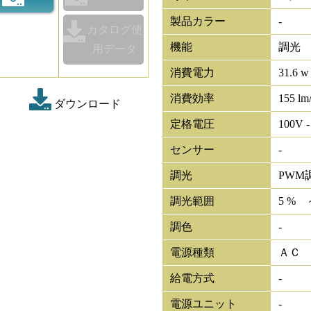
製品カラー
-
カタログ使
機能
調光
用データ
消費電力
31.6 w
消費効率
155 lm
ダウンロード
定格電圧
100V -
センサー
-
調光
PWM
調光範囲
5 % 
調色
-
電源種類
ＡＣ
給電方式
-
電源ユニット
-