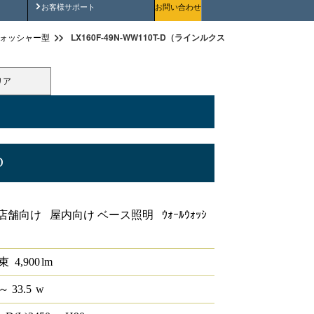
安全にご使用いただくために
お客様サポート
お問い合わせ
LX160F-49N-WW110T-D（ラインルクス ウォールウォッシャー型
ォッシャー型
リア
D
ャー型 PWM 110形
舗向け 屋内向け ベース照明 ｳｫｰﾙｳｫｯｼ
束
4,900
lm
～ 33.5
w