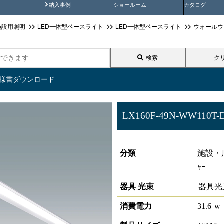
画
納入事例動画
納入事例
ショールーム
カタログ
施設用照明
LED一体型ベースライト
LED一体型ベースライト
ウォールウ
検索
ク
仕様書ダウンロード
LX160F-49N-WW110T-
ラインルクス ウォールウォッシ
分類
施設・店
ｬｰ
器具 光束
器具光
消費電力
31.6
w