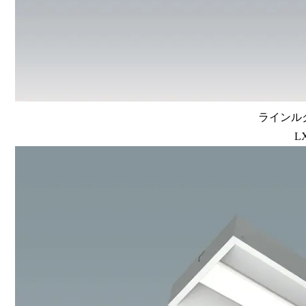
ラインルク
L