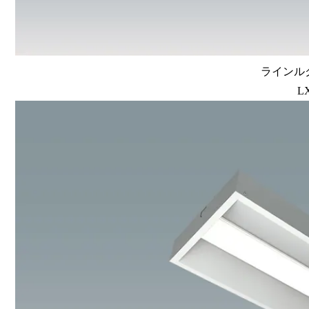
ラインルク
L