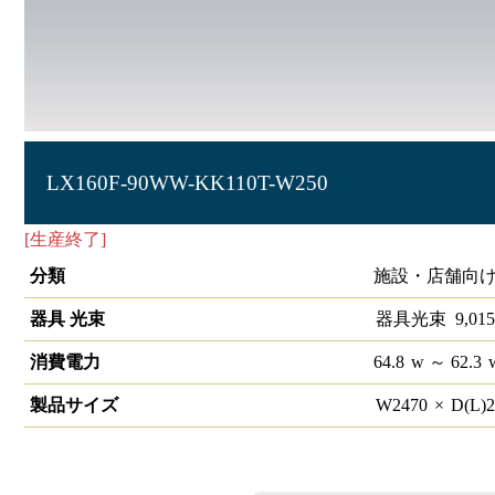
LX160F-90WW-KK110T-W250
[生産終了]
ラインルクス 直付下面開放型 非調光 110形
分類
施設・店舗向け
器具 光束
器具光束
9,015
消費電力
64.8
w
～ 62.3
製品サイズ
W
2470
×
D(L)