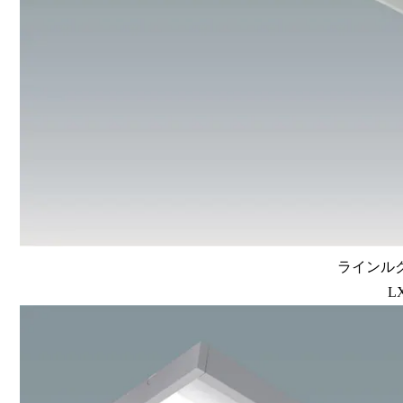
ラインルク
L