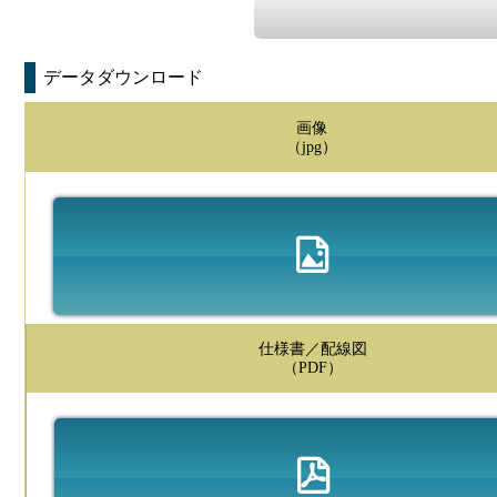
データダウンロード
画像
（jpg）
仕様書／配線図
（PDF）