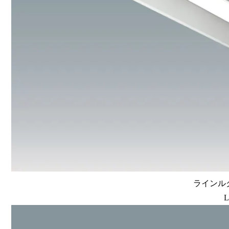
ラインルク
L