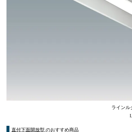
ラインルク
直付下面開放型
のおすすめ商品