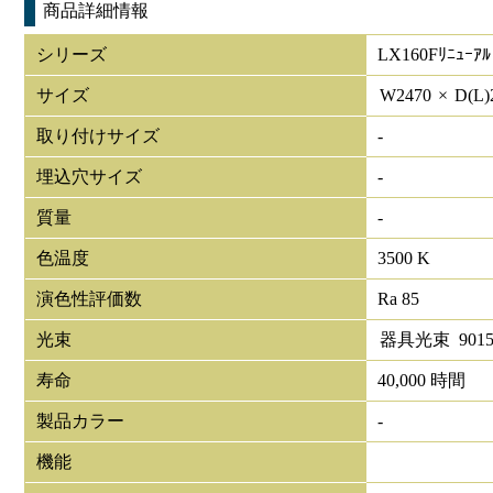
商品詳細情報
シリーズ
LX160Fﾘﾆｭｰｱﾙ
サイズ
W
2470
×
D(L)
取り付けサイズ
-
埋込穴サイズ
-
質量
-
色温度
3500 K
演色性評価数
Ra 85
光束
器具光束
901
寿命
40,000 時間
製品カラー
-
機能