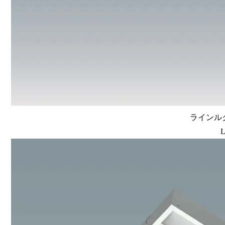
ラインルク
L