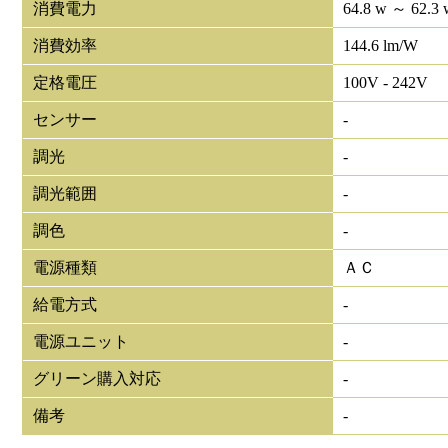
消費電力
64.8 w ～ 62.3 
消費効率
144.6 lm/W
定格電圧
100V - 242V
センサー
-
調光
-
調光範囲
-
調色
-
電源種類
ＡＣ
給電方式
-
電源ユニット
-
グリーン購入対応
-
備考
-