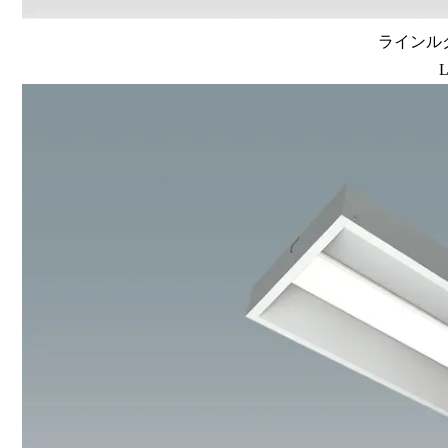
ラインルク
L