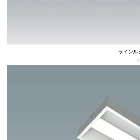
ラインルク
L