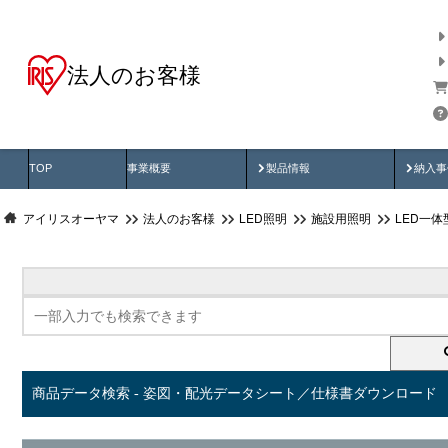
法人のお客様
商品データ検索
用途別から探す
納入
製品動画
納入
TOP
事業概要
製品情報
納入事
アイリスオーヤマ
法人のお客様
LED照明
施設用照明
LED一
商品データ検索 - 姿図・配光データシート／仕様書ダウンロード