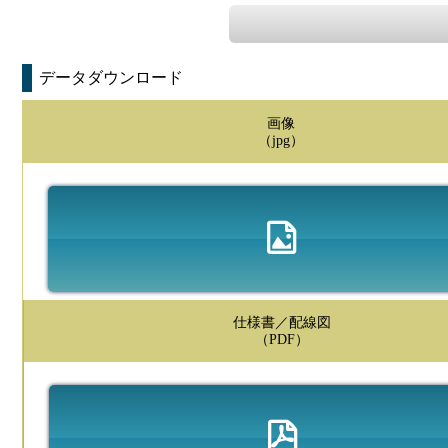
データダウンロード
画像
（jpg）
仕様書／配線図
（PDF）