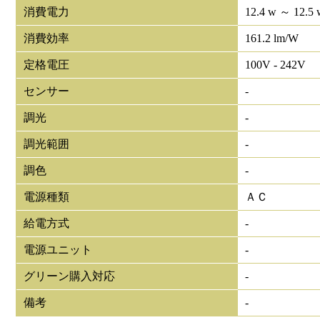
消費電力
12.4 w ～ 12.5 
消費効率
161.2 lm/W
定格電圧
100V - 242V
センサー
-
調光
-
調光範囲
-
調色
-
電源種類
ＡＣ
給電方式
-
電源ユニット
-
グリーン購入対応
-
備考
-