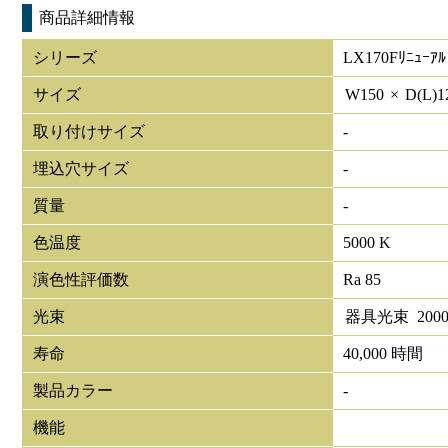
商品詳細情報
シリーズ
LX170Fﾘﾆｭｰｱﾙ
サイズ
W
150
×
D(L)
1
取り付けサイズ
-
埋込穴サイズ
-
質量
-
色温度
5000 K
演色性評価数
Ra 85
光束
器具光束
200
寿命
40,000 時間
製品カラー
-
機能