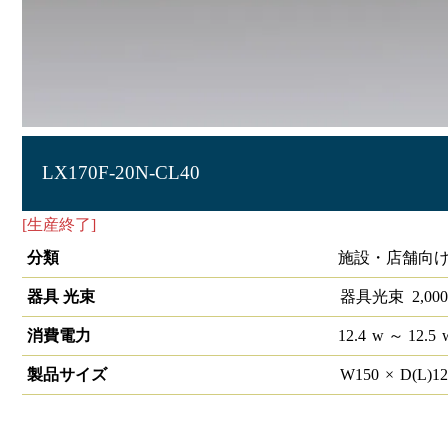
LX170F-20N-CL40
[生産終了]
ラインルクス 直付型 非調光 40形 幅150
分類
施設・店舗向け
器具 光束
器具光束
2,000
消費電力
12.4
w
～ 12.5
製品サイズ
W
150
×
D(L)
1