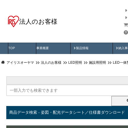
法人のお客様
商品データ検索
用途別から探す
納入
製品動画
納入
TOP
事業概要
製品情報
納入事
アイリスオーヤマ
法人のお客様
LED照明
施設用照明
LED一
商品データ検索 - 姿図・配光データシート／仕様書ダウンロード