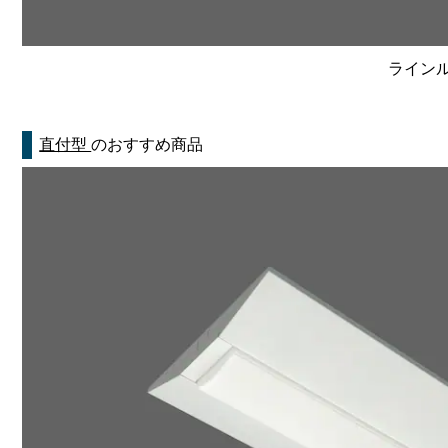
ラインルク
直付型
のおすすめ商品