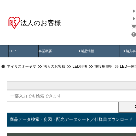
法人のお客様
商品データ検索
用途別から探す
納入
製品動画
納入
TOP
事業概要
製品情報
納入事
アイリスオーヤマ
法人のお客様
LED照明
施設用照明
LED一
商品データ検索 - 姿図・配光データシート／仕様書ダウンロード