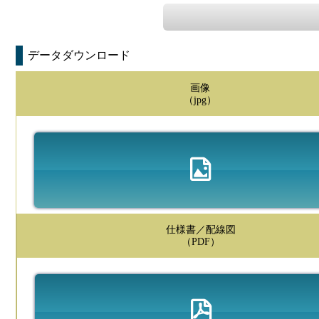
データダウンロード
画像
（jpg）
仕様書／配線図
（PDF）