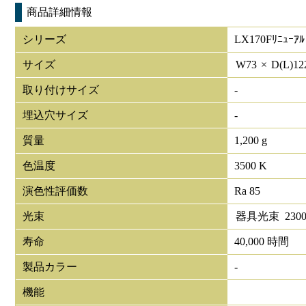
商品詳細情報
シリーズ
LX170Fﾘﾆｭｰｱﾙ
サイズ
W
73
×
D(L)
12
取り付けサイズ
-
埋込穴サイズ
-
質量
1,200 g
色温度
3500 K
演色性評価数
Ra 85
光束
器具光束
230
寿命
40,000 時間
製品カラー
-
機能