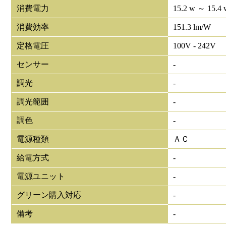
消費電力
15.2 w ～ 15.4 
消費効率
151.3 lm/W
定格電圧
100V - 242V
センサー
-
調光
-
調光範囲
-
調色
-
電源種類
ＡＣ
給電方式
-
電源ユニット
-
グリーン購入対応
-
備考
-