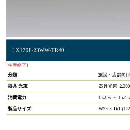
LX170F-23WW-TR40
[生産終了]
ラインルクス トラフ型 非調光 40形
分類
施設・店舗向け
器具 光束
器具光束
2,300
消費電力
15.2
w
～ 15.4
製品サイズ
W
73
×
D(L)
12