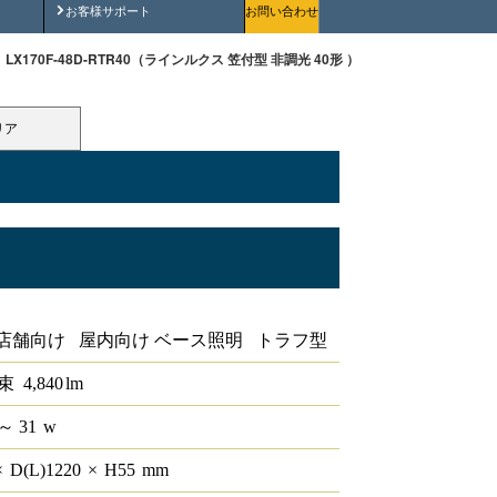
安全にご使用いただくために
お客様サポート
お問い合わせ
LX170F-48D-RTR40（ラインルクス 笠付型 非調光 40形 ）
リア
 非調光 40形
店舗向け 屋内向け ベース照明 トラフ型
束
4,840
lm
～ 31
w
×
D(L)
1220
×
H
55
mm