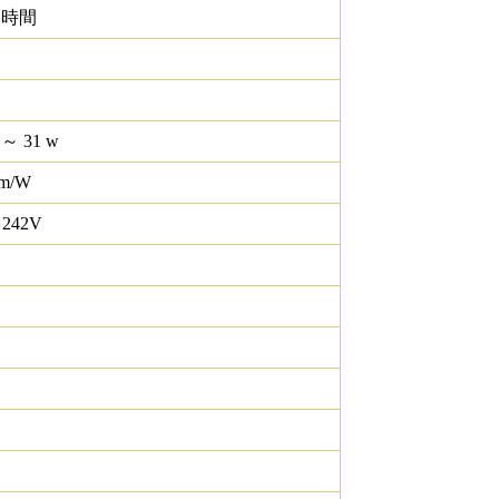
0 時間
 ～ 31 w
lm/W
 242V