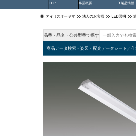
製品動
TOP
事業概要
製品情報
アイリスオーヤマ
法人のお客様
LED照明
品番・品名・公共型番で探す
商品データ検索 - 姿図・配光データシート／