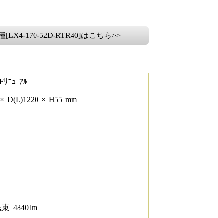
LX4-170-52D-RTR40]はこちら>>
Fﾘﾆｭｰｱﾙ
×
D(L)
1220
×
H
55
mm
K
光束
4840
lm