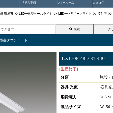
画
納入事例動画
納入事例
ショールーム
カタログ
施設用照明
LED一体型ベースライト
LED一体型ベースライト
笠付型
検索
ク
仕様書ダウンロード
LX170F-48D-RTR40
[生産終了]
ラインルクス 笠付型
分類
施設・
器具 光束
器具光
消費電力
31.5
w
製品サイズ
W
156