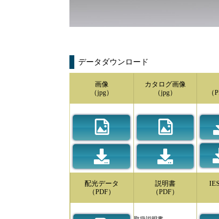
データダウンロード
画像
カタログ画像
（jpg）
（jpg）
（P
配光データ
説明書
I
（PDF）
（PDF）
取扱説明書