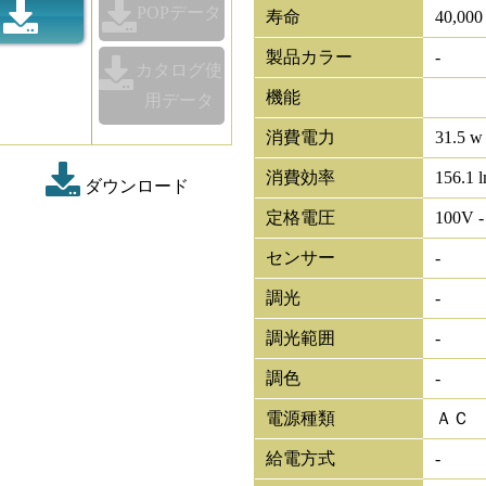
POPデータ
寿命
40,00
製品カラー
-
カタログ使
機能
用データ
消費電力
31.5 w
消費効率
156.1 
ダウンロード
定格電圧
100V -
センサー
-
調光
-
調光範囲
-
調色
-
電源種類
ＡＣ
給電方式
-