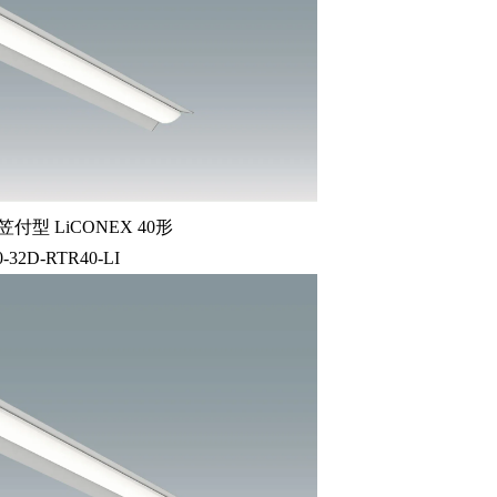
付型 LiCONEX 40形
0-32D-RTR40-LI