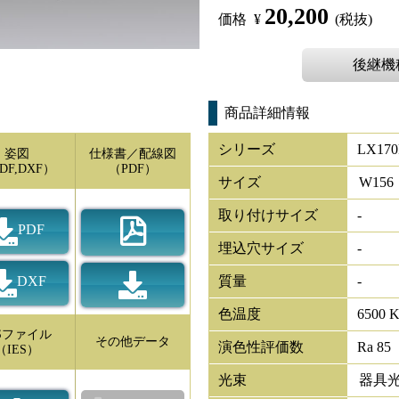
20,200
価格
¥
(税抜)
後継機種[
商品詳細情報
シリーズ
LX170
姿図
仕様書／配線図
DF,DXF）
（PDF）
サイズ
W
156
取り付けサイズ
-
PDF
埋込穴サイズ
-
DXF
質量
-
色温度
6500 
ESファイル
その他データ
演色性評価数
Ra 85
（IES）
光束
器具