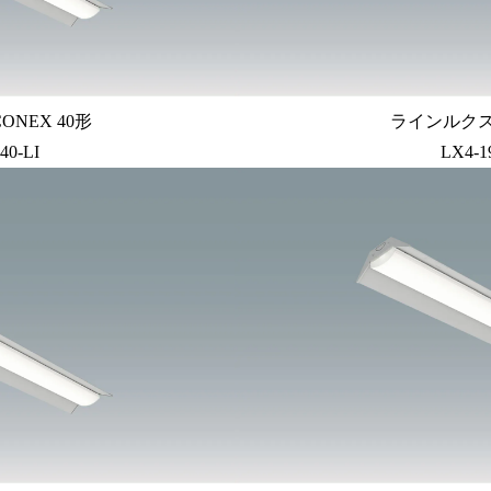
ONEX 40形
ラインルクス 
40-LI
LX4-1