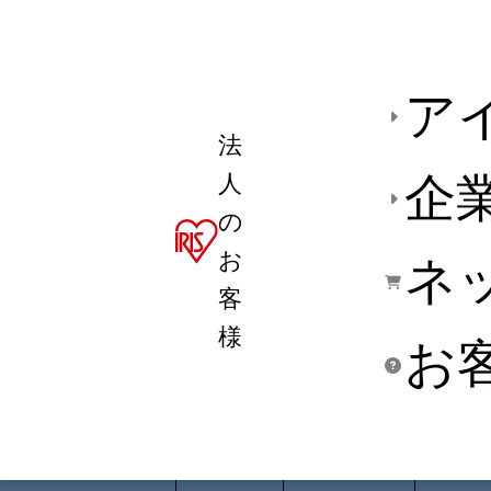
ア
法
人
企
の
お
ネ
客
様
お
商品デ
用途別