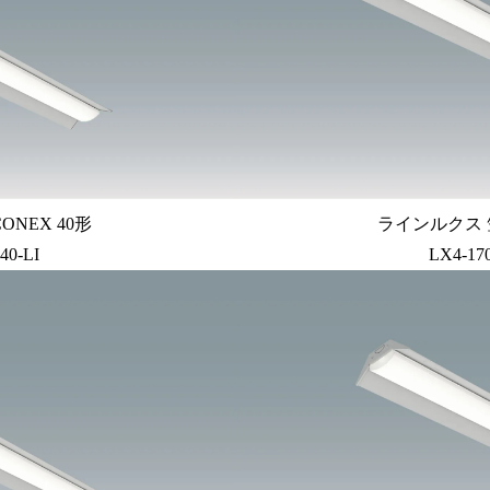
ONEX 40形
ラインルクス 笠
40-LI
LX4-17