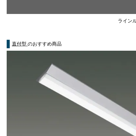
ラインルク
直付型
のおすすめ商品