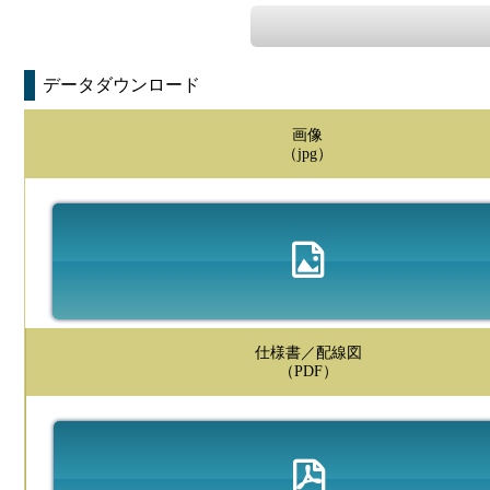
データダウンロード
画像
（jpg）
仕様書／配線図
（PDF）