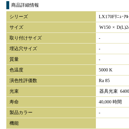
商品詳細情報
シリーズ
LX170Fﾘﾆｭｰｱﾙ
サイズ
W
150
×
D(L)
2
取り付けサイズ
-
埋込穴サイズ
-
質量
-
色温度
5000 K
演色性評価数
Ra 85
光束
器具光束
640
寿命
40,000 時間
製品カラー
-
機能