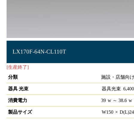
LX170F-64N-CL110T
[生産終了]
ラインルクス 直付型 非調光 110形 幅150
分類
施設・店舗向け
器具 光束
器具光束
6,400
消費電力
39
w
～ 38.6
w
製品サイズ
W
150
×
D(L)
2