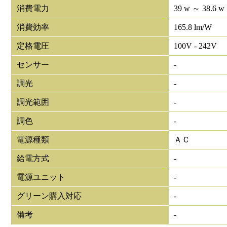
消費電力
39 w ～ 38.6 w
消費効率
165.8 lm/W
定格電圧
100V - 242V
センサー
-
調光
-
調光範囲
-
調色
-
電源種類
ＡＣ
給電方式
-
電源ユニット
-
グリーン購入対応
-
備考
-