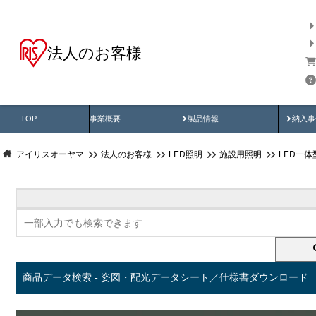
法人のお客様
商品データ検索
用途別から探す
納入
製品動画
納入
TOP
事業概要
製品情報
納入事
アイリスオーヤマ
法人のお客様
LED照明
施設用照明
LED一
商品データ検索 - 姿図・配光データシート／仕様書ダウンロード