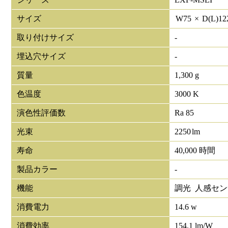
サイズ
W
75
×
D(L)
12
取り付けサイズ
-
埋込穴サイズ
-
質量
1,300 g
色温度
3000 K
演色性評価数
Ra 85
光束
2250
lm
寿命
40,000 時間
製品カラー
-
機能
調光 人感セ
消費電力
14.6 w
消費効率
154.1 lm/W