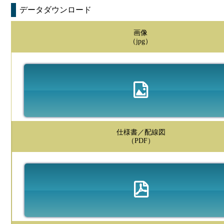
データダウンロード
画像
（jpg）
仕様書／配線図
（PDF）