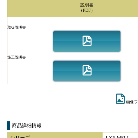
説明書
（PDF）
取扱説明書
施工説明書
画像フ
商品詳細情報
シリーズ
LXF-MSLI