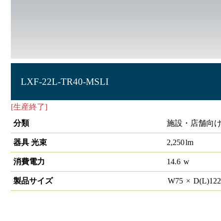
LXF-22L-TR40-MSLI
[生産終了]
ラインルクス トラフ型 人感センサー付 40形
分類
施設・店舗向け
器具 光束
2,250
lm
消費電力
14.6
w
製品サイズ
W
75
×
D(L)
12