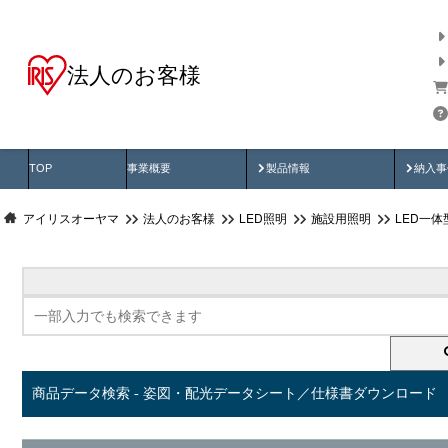
法人のお客様
商品データ検索
用途別から探す
納入
製品動画
納入
TOP
事業概要
製品情報
納入事
アイリスオーヤマ
法人のお客様
LED照明
施設用照明
LED一
商品データ検索 - 姿図・配光データシート／仕様書ダウンロード