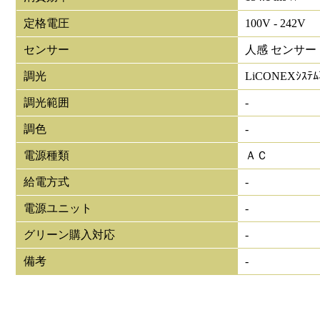
定格電圧
100V - 242V
センサー
人感 センサー
調光
LiCONEXｼｽﾃ
調光範囲
-
調色
-
電源種類
ＡＣ
給電方式
-
電源ユニット
-
グリーン購入対応
-
備考
-