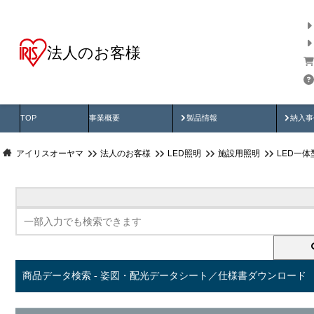
法人のお客様
商品データ検索
用途別から探す
納入
製品動画
納入
TOP
事業概要
製品情報
納入事
アイリスオーヤマ
法人のお客様
LED照明
施設用照明
LED一
商品データ検索 - 姿図・配光データシート／仕様書ダウンロード