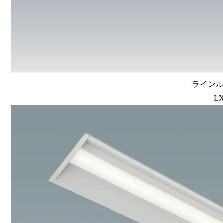
ラインルク
LX