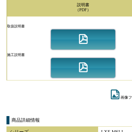
説明書
（PDF）
取扱説明書
施工説明書
画像フ
商品詳細情報
シリーズ
LXF-MSLI