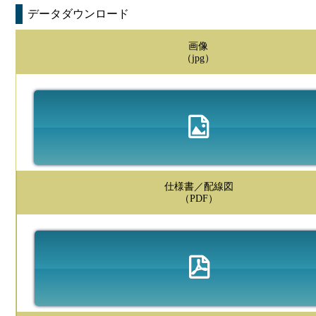
データダウンロード
画像
（jpg）
仕様書／配線図
（PDF）