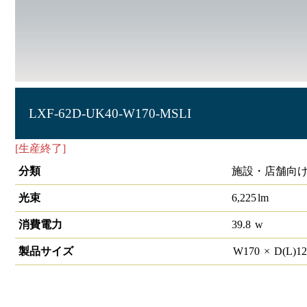
LXF-62D-UK40-W170-MSLI
[生産終了]
ラインルクス 埋込型 人感センサー付 40形
分類
施設・店舗向け
光束
6,225
lm
消費電力
39.8
w
製品サイズ
W
170
×
D(L)
1