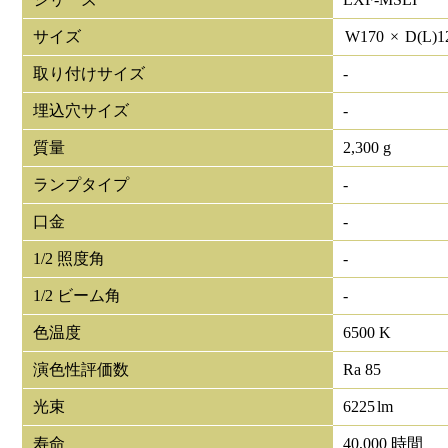
サイズ
W
170
×
D(L)
1
取り付けサイズ
-
埋込穴サイズ
-
質量
2,300 g
ランプタイプ
-
口金
-
1/2 照度角
-
1/2 ビーム角
-
色温度
6500 K
演色性評価数
Ra 85
光束
6225
lm
寿命
40,000 時間