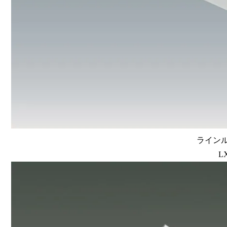
ラインルク
L