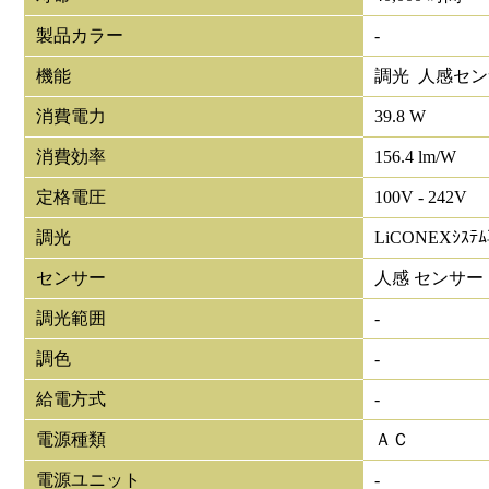
製品カラー
-
機能
調光 人感セ
消費電力
39.8 W
消費効率
156.4 lm/W
定格電圧
100V - 242V
調光
LiCONEXｼｽﾃ
センサー
人感 センサー
調光範囲
-
調色
-
給電方式
-
電源種類
ＡＣ
電源ユニット
-