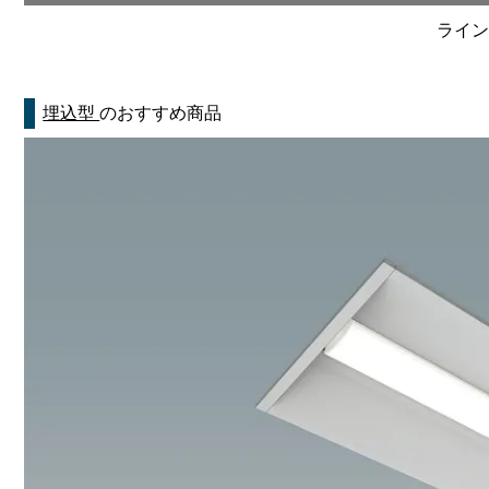
ライン
埋込型
のおすすめ商品