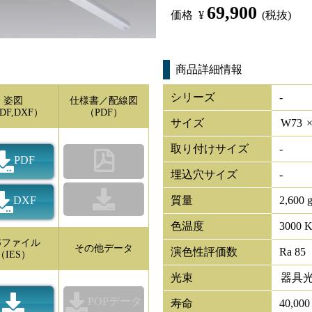
69,900
価格
¥
(税抜)
商品詳細情報
シリーズ
-
姿図
仕様書／配線図
DF,DXF）
（PDF）
サイズ
W
73
取り付けサイズ
-
PDF
埋込穴サイズ
-
DXF
質量
2,600 
色温度
3000 
ESファイル
その他データ
演色性評価数
Ra 85
（IES）
光束
器具
POPデータ
寿命
40,00