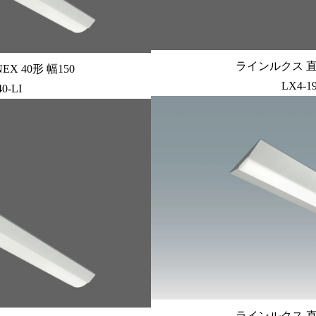
ラインルクス 直付
X 40形 幅150
LX4-1
0-LI
ラインルクス 直付