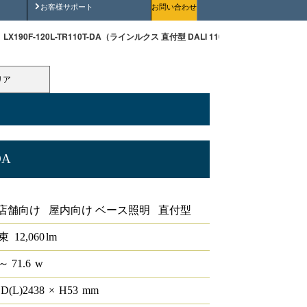
安全にご使用いただくために
お客様サポート
お問い合わせ
LX190F-120L-TR110T-DA（ラインルクス 直付型 DALI 110形 幅150 ）
リア
DA
形 幅150
店舗向け 屋内向け ベース照明 直付型
束
12,060
lm
～ 71.6
w
D(L)
2438
×
H
53
mm