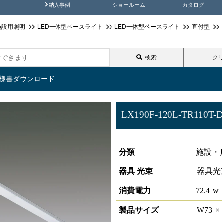
画
納入事例動画
納入事例
ショールーム
カタログ
施設用照明
LED一体型ベースライト
LED一体型ベースライト
直付型
検索
ク
仕様書ダウンロード
LX190F-120L-TR110T-
ラインルクス 直付型 DALI 110
分類
施設・
器具 光束
器具光
消費電力
72.4
w
製品サイズ
W
73
×