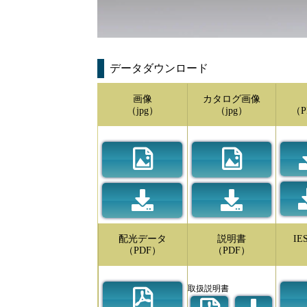
データダウンロード
画像
カタログ画像
（jpg）
（jpg）
（P
配光データ
説明書
I
（PDF）
（PDF）
取扱説明書