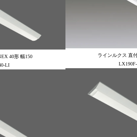
ラインルクス 直付型 
X 40形 幅150
LX190F-
0-LI