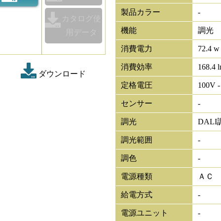
製品カラー
-
カタログ使
機能
調光
用データ
消費電力
72.4 w
消費効率
168.4 
ダウンロード
定格電圧
100V -
センサー
-
調光
DALI
調光範囲
-
調色
-
電源種類
ＡＣ
給電方式
-
電源ユニット
-