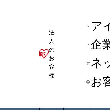
ア
法
人
企
の
お
ネ
客
様
お
商品デ
用途別