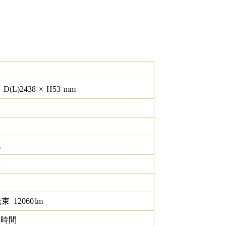
×
D(L)
2438
×
H
53
mm
g
K
光束
12060
lm
0 時間