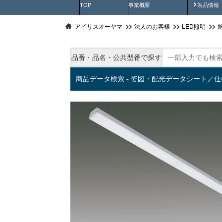
製品動
TOP
事業概要
製品情報
アイリスオーヤマ
法人のお客様
LED照明
品番・品名・公共型番で探す
商品データ検索 - 姿図・配光データシート／