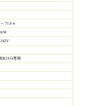
 ～ 71.6 w
lm/W
 242V
調光ｼｽﾃﾑ専用