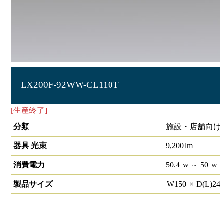
LX200F-92WW-CL110T
[生産終了]
ラインルクス 直付型 非調光 110形 幅150
分類
施設・店舗向け
器具 光束
9,200
lm
消費電力
50.4
w
～ 50
w
製品サイズ
W
150
×
D(L)
2