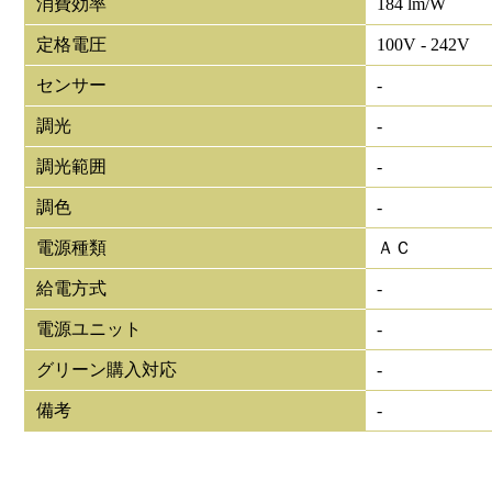
消費効率
184 lm/W
定格電圧
100V - 242V
センサー
-
調光
-
調光範囲
-
調色
-
電源種類
ＡＣ
給電方式
-
電源ユニット
-
グリーン購入対応
-
備考
-