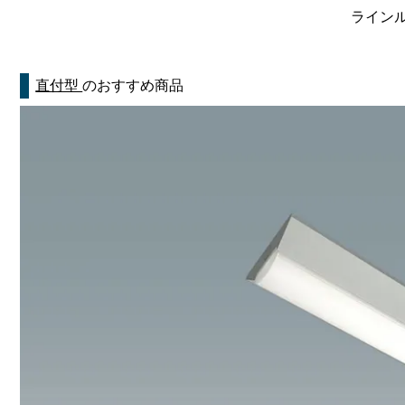
ラインルク
直付型
のおすすめ商品