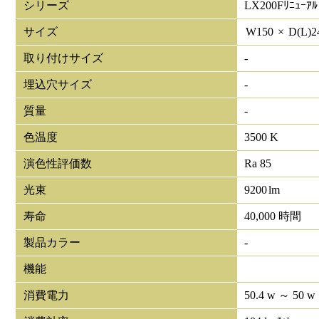
シリーズ
LX200Fﾘﾆｭｰｱﾙ
サイズ
W
150
×
D(L)
2
取り付けサイズ
-
埋込穴サイズ
-
質量
-
色温度
3500 K
演色性評価数
Ra 85
光束
9200
lm
寿命
40,000 時間
製品カラー
-
機能
消費電力
50.4 w ～ 50 w