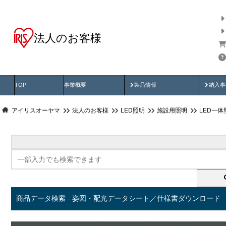
法人のお客様
商品データ検索
用途別から探す
納入
製品動画
納入
TOP
事業概要
製品情報
納入事
アイリスオーヤマ
法人のお客様
LED照明
施設用照明
LED一
商品データ検索 - 姿図・配光データシート／仕様書ダウンロード