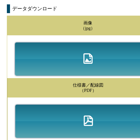
データダウンロード
画像
（jpg）
仕様書／配線図
（PDF）