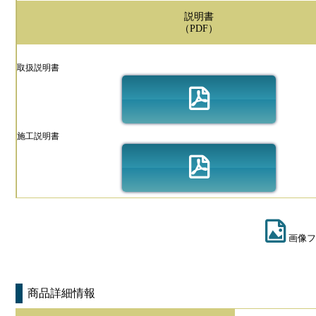
説明書
（PDF）
取扱説明書
施工説明書
画像フ
商品詳細情報