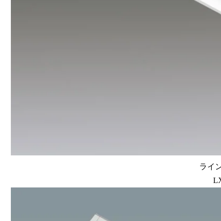
ライン
L