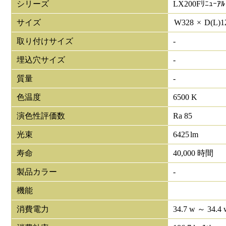
シリーズ
LX200Fﾘﾆｭｰｱﾙ
サイズ
W
328
×
D(L)
1
取り付けサイズ
-
埋込穴サイズ
-
質量
-
色温度
6500 K
演色性評価数
Ra 85
光束
6425
lm
寿命
40,000 時間
製品カラー
-
機能
消費電力
34.7 w ～ 34.4 