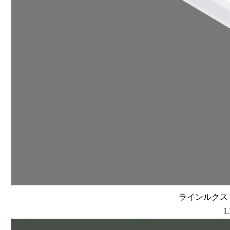
ラインルクス 埋
L