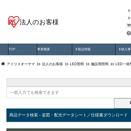
法人のお客様
商品データ検索
用途別から探す
納入
製品動画
納入
TOP
事業概要
製品情報
納入事
アイリスオーヤマ
法人のお客様
LED照明
施設用照明
LED一
商品データ検索 - 姿図・配光データシート／仕様書ダウンロード