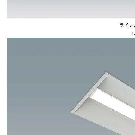
ラインル
L