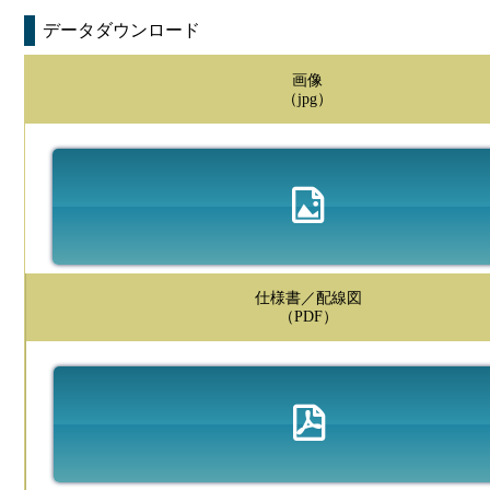
データダウンロード
画像
（jpg）
仕様書／配線図
（PDF）