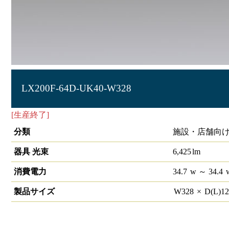
LX200F-64D-UK40-W328
[生産終了]
ラインルクス 埋込型 非調光 40形 幅300
分類
施設・店舗向け
器具 光束
6,425
lm
消費電力
34.7
w
～ 34.4
製品サイズ
W
328
×
D(L)
1