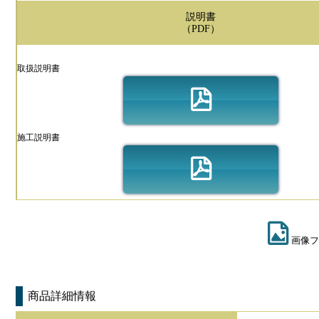
説明書
（PDF）
取扱説明書
施工説明書
画像フ
商品詳細情報