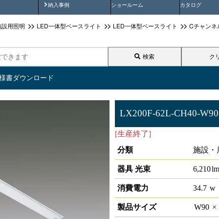
画
納入事例動画
納入事例
ショールーム
カタログ
施設用照明
LED一体型ベースライト
LED一体型ベースライト
Cチャンネ
検索
ク
仕様書ダウンロード
LX200F-62L-CH40-W90
[生産終了]
ラインルクス Cチャ
分類
施設・
器具 光束
6,210
l
消費電力
34.7
w
製品サイズ
W
90
×