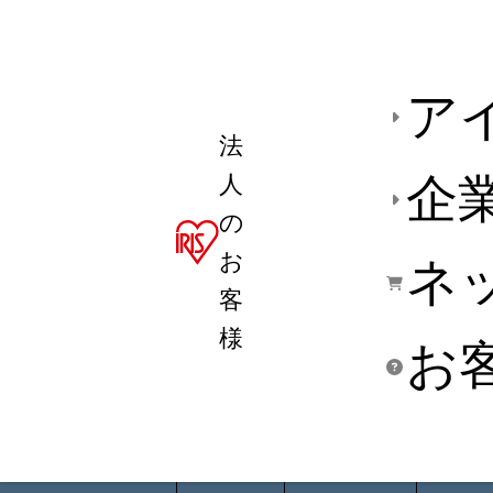
ア
法
人
企
の
お
ネ
客
様
お
商品デ
用途別