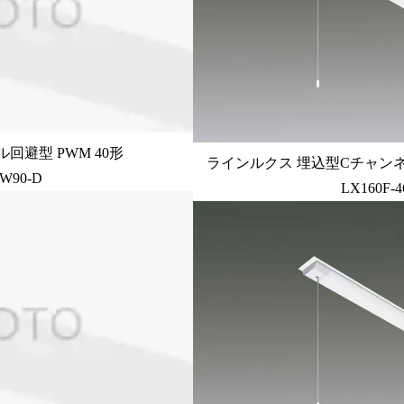
回避型 PWM 40形
ラインルクス 埋込型Cチャンネ
-W90-D
LX160F-4