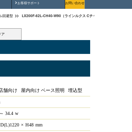
安全にご使用いただくために
お客様サポート
お問い合わせ
LX200F-62L-CH40-W90（ラインルクス Cチャン回避型 非調光 40形
ル回避型
リア
ン回避型 非調光 40形
店舗向け 屋内向け ベース照明 埋込型
m
～ 34.4
w
D(L)
1220
×
H
48
mm