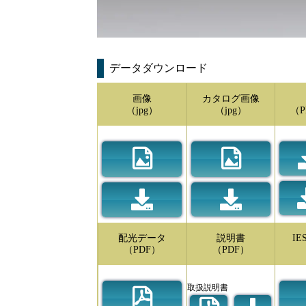
データダウンロード
画像
カタログ画像
（jpg）
（jpg）
（P
配光データ
説明書
I
（PDF）
（PDF）
取扱説明書