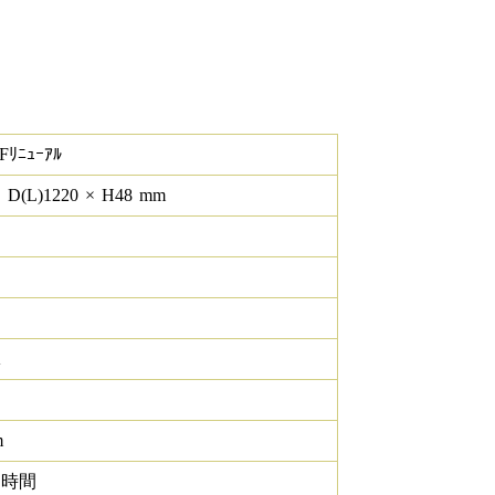
Fﾘﾆｭｰｱﾙ
×
D(L)
1220
×
H
48
mm
K
m
0 時間