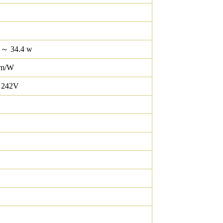
 ～ 34.4 w
lm/W
 242V