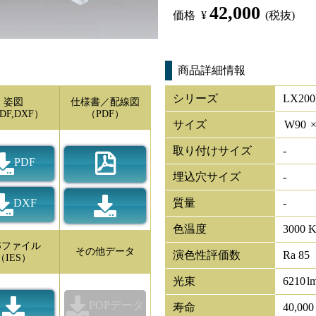
42,000
価格
¥
(税抜)
商品詳細情報
シリーズ
LX200
姿図
仕様書／配線図
DF,DXF）
（PDF）
サイズ
W
90
取り付けサイズ
-
PDF
埋込穴サイズ
-
DXF
質量
-
色温度
3000 
ESファイル
その他データ
演色性評価数
Ra 85
（IES）
光束
6210
l
POPデータ
寿命
40,00