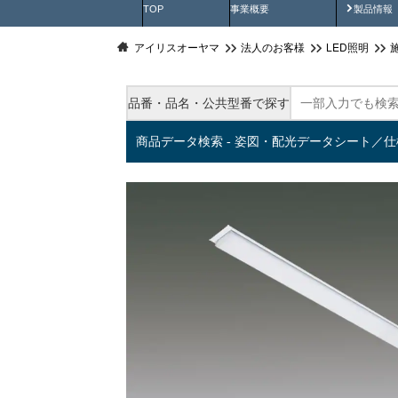
製品動
TOP
事業概要
製品情報
アイリスオーヤマ
法人のお客様
LED照明
品番・品名・公共型番で探す
商品データ検索 - 姿図・配光データシート／