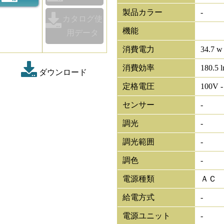
製品カラー
-
カタログ使
機能
用データ
消費電力
34.7 w
消費効率
180.5 
ダウンロード
定格電圧
100V -
センサー
-
調光
-
調光範囲
-
調色
-
電源種類
ＡＣ
給電方式
-
電源ユニット
-