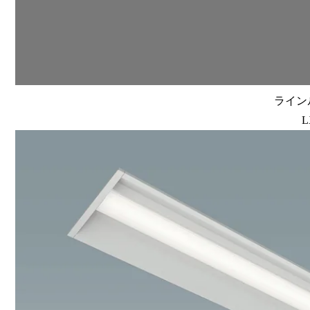
ラインル
L