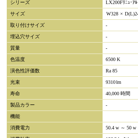
シリーズ
LX200Fﾘﾆｭｰｱﾙ
サイズ
W
328
×
D(L)
2
取り付けサイズ
-
埋込穴サイズ
-
質量
-
色温度
6500 K
演色性評価数
Ra 85
光束
9310
lm
寿命
40,000 時間
製品カラー
-
機能
消費電力
50.4 w ～ 50 w