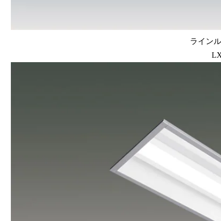
ラインルク
LX