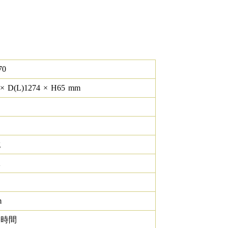
70
×
D(L)
1274
×
H
65
mm
g
K
m
0 時間