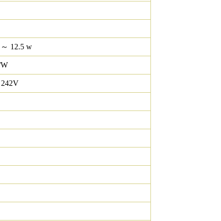
 ～ 12.5 w
/W
 242V