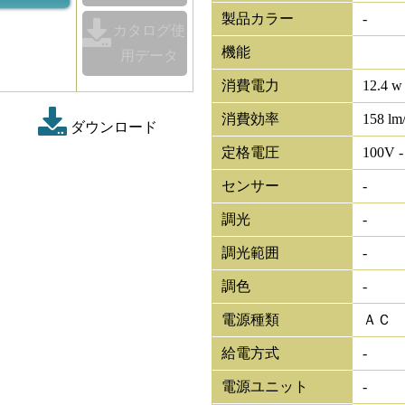
製品カラー
-
カタログ使
機能
用データ
消費電力
12.4 w
消費効率
158 lm
ダウンロード
定格電圧
100V -
センサー
-
調光
-
調光範囲
-
調色
-
電源種類
ＡＣ
給電方式
-
電源ユニット
-