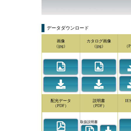
データダウンロード
画像
カタログ画像
（jpg）
（jpg）
（P
配光データ
説明書
I
（PDF）
（PDF）
取扱説明書