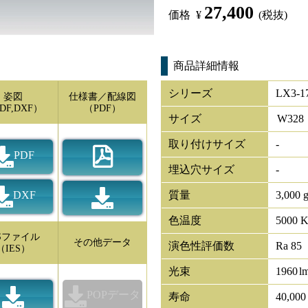
27,400
価格
¥
(税抜)
商品詳細情報
シリーズ
LX3-1
姿図
仕様書／配線図
DF,DXF）
（PDF）
サイズ
W
328
取り付けサイズ
-
PDF
埋込穴サイズ
-
DXF
質量
3,000 
色温度
5000 
ESファイル
その他データ
演色性評価数
Ra 85
（IES）
光束
1960
l
POPデータ
寿命
40,00