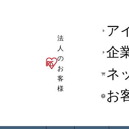
ア
法
人
企
の
お
ネ
客
様
お
商品デ
用途別