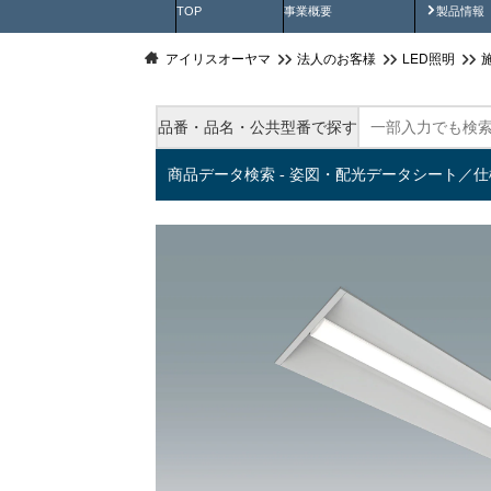
製品動
TOP
事業概要
製品情報
アイリスオーヤマ
法人のお客様
LED照明
品番・品名・公共型番で探す
商品データ検索 - 姿図・配光データシート／