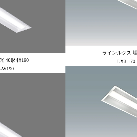
ラインルクス 埋込
40形 幅190
LX3-170
0-W190