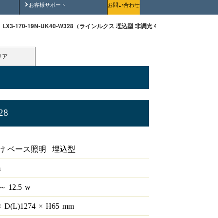
安全にご使用いただくために
お客様サポート
お問い合わせ
LX3-170-19N-UK40-W328（ラインルクス 埋込型 非調光 40形 幅300 ）
リア
28
非調光 40形 幅300
け ベース照明 埋込型
m
～ 12.5
w
×
D(L)
1274
×
H
65
mm