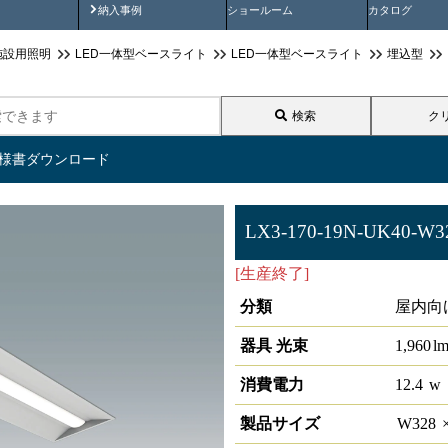
画
納入事例動画
納入事例
ショールーム
カタログ
施設用照明
LED一体型ベースライト
LED一体型ベースライト
埋込型
検索
ク
仕様書ダウンロード
LX3-170-19N-UK40-W3
[生産終了]
ラインルクス 埋込型 
分類
屋内向
器具 光束
1,960
l
消費電力
12.4
w
製品サイズ
W
328