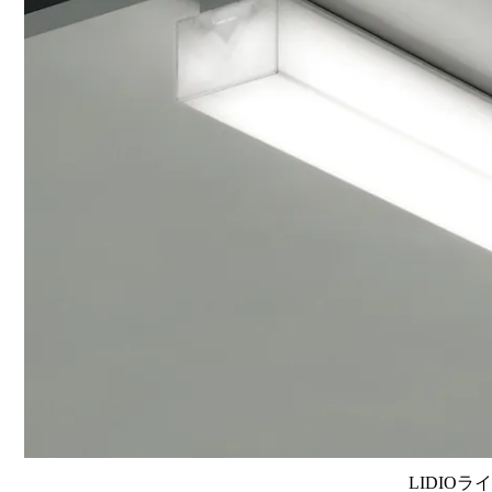
LIDIOラ