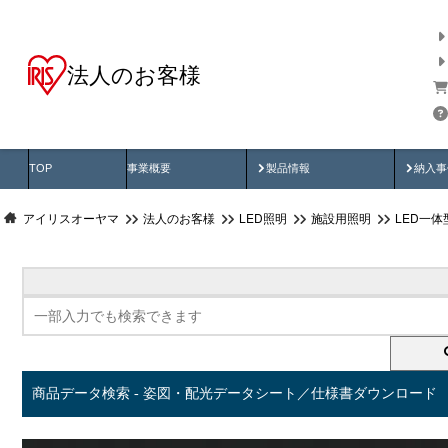
法人のお客様
商品データ検索
用途別から探す
納入
製品動画
納入
TOP
事業概要
製品情報
納入事
アイリスオーヤマ
法人のお客様
LED照明
施設用照明
LED一
商品データ検索 - 姿図・配光データシート／仕様書ダウンロード