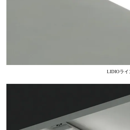
LIDIOラ