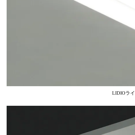
LIDIOラ