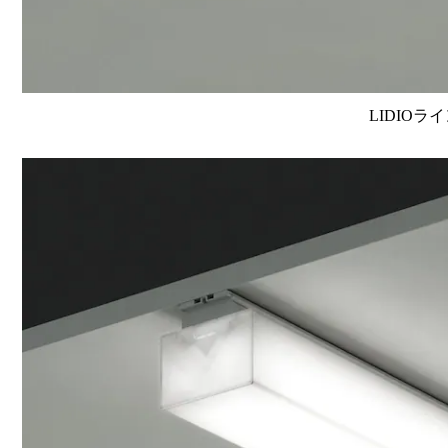
LIDIOラ