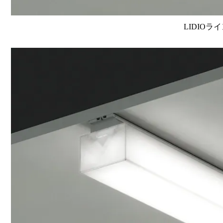
LIDIOラ