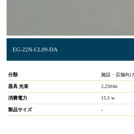
EG-22N-CL09-DA
LIDIOラインルクスエッジ 直付型 DALI 900mm
分類
施設・店舗向け
器具 光束
2,250
lm
消費電力
15.3
w
製品サイズ
-