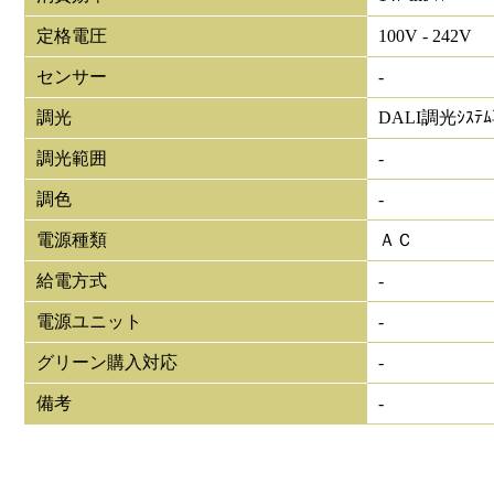
定格電圧
100V - 242V
センサー
-
調光
DALI調光ｼｽﾃ
調光範囲
-
調色
-
電源種類
ＡＣ
給電方式
-
電源ユニット
-
グリーン購入対応
-
備考
-