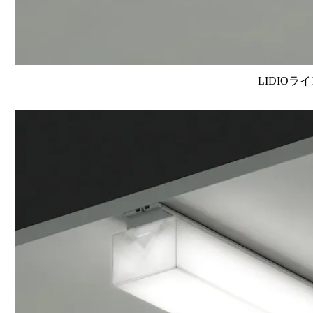
LIDIOラ