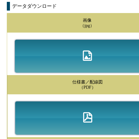
データダウンロード
画像
（jpg）
仕様書／配線図
（PDF）