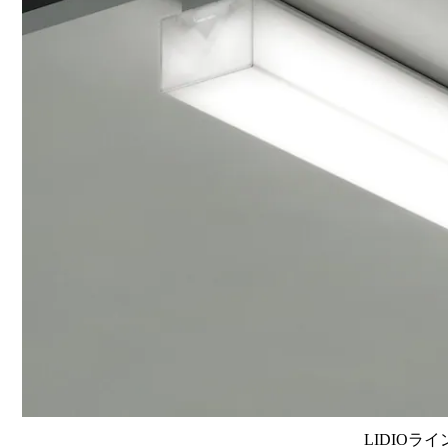
LIDIOラ