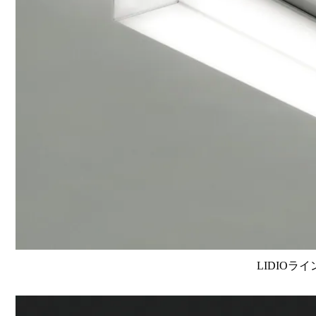
LIDIOラ