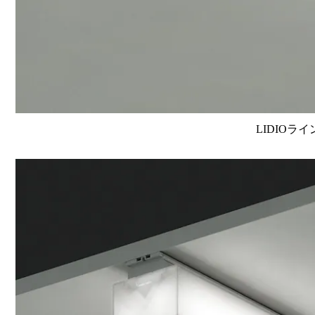
LIDIOラ