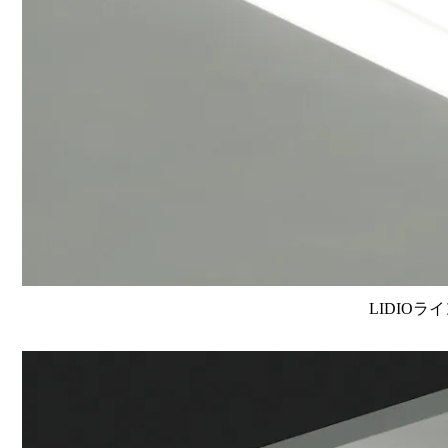
LIDIOラ