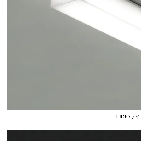
LIDIOラ