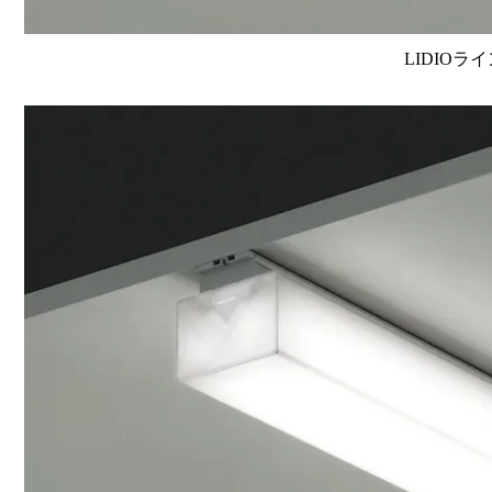
LIDIOラ