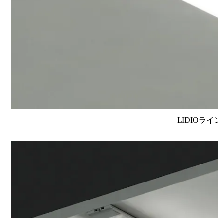
LIDIOラ