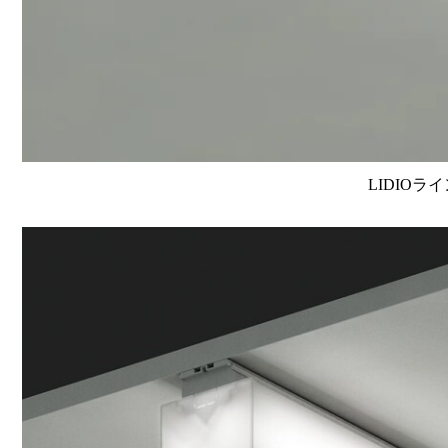
LIDIOラ