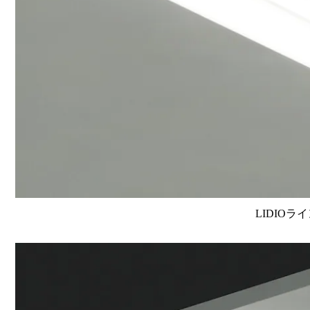
LIDIOラ