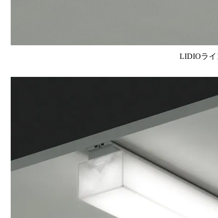
LIDIOラ