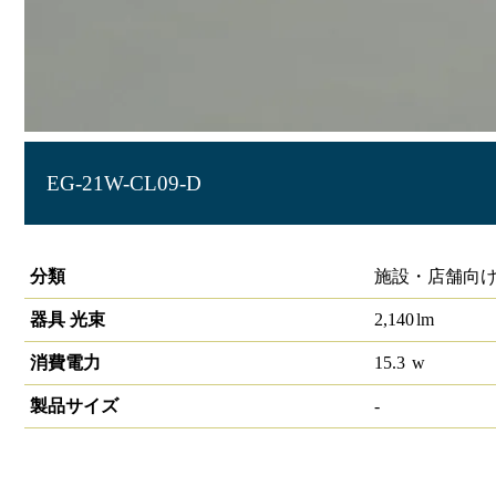
EG-21W-CL09-D
LIDIOラインルクスエッジ 直付型 PWM 900mm
分類
施設・店舗向け
器具 光束
2,140
lm
消費電力
15.3
w
製品サイズ
-