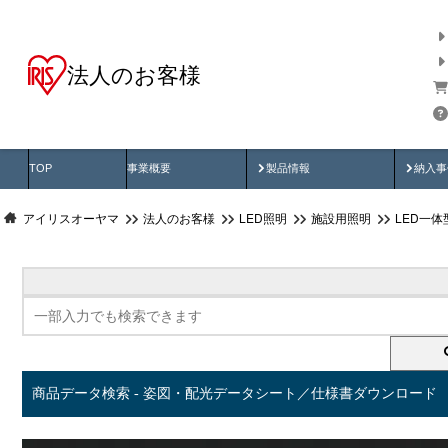
法人のお客様
商品データ検索
用途別から探す
納入
製品動画
納入
TOP
事業概要
製品情報
納入事
アイリスオーヤマ
法人のお客様
LED照明
施設用照明
LED一
商品データ検索 - 姿図・配光データシート／仕様書ダウンロード