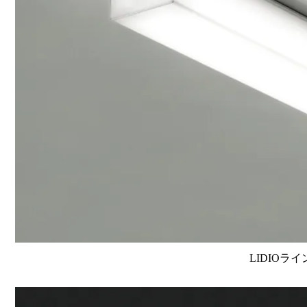
LIDIOラ