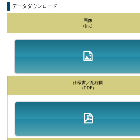
データダウンロード
画像
（jpg）
仕様書／配線図
（PDF）