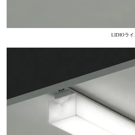
LIDIOラ