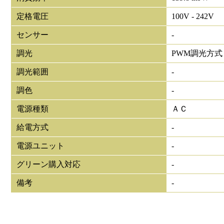
定格電圧
100V - 242V
センサー
-
調光
PWM調光方式
調光範囲
-
調色
-
電源種類
ＡＣ
給電方式
-
電源ユニット
-
グリーン購入対応
-
備考
-