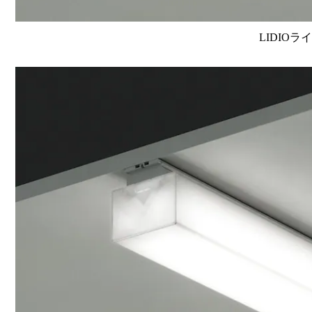
LIDIOラ