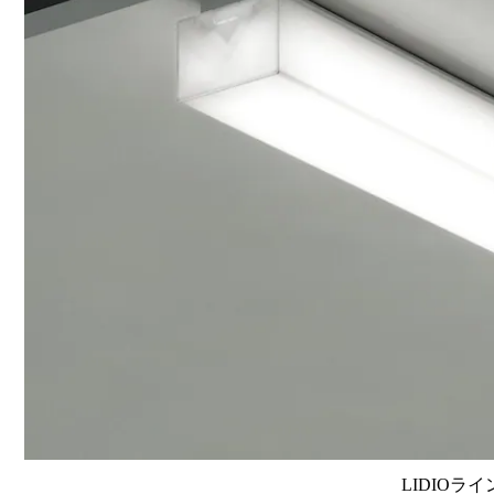
LIDIOラ