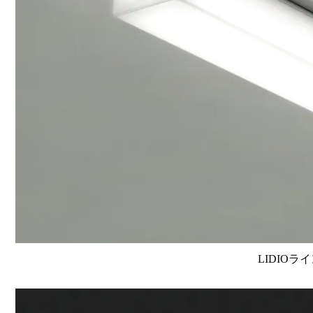
LIDIOラ