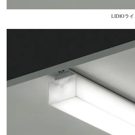
LIDIOラ