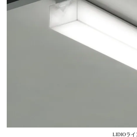
LIDIOラ