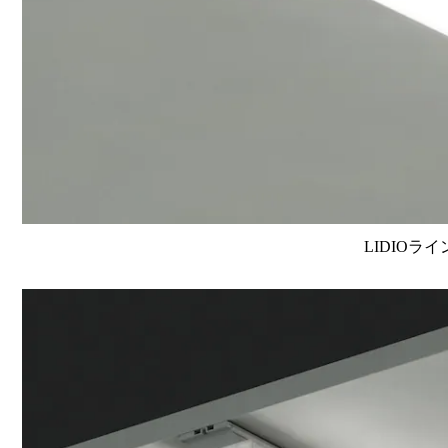
LIDIOラ