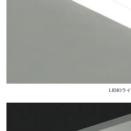
LIDIOラ