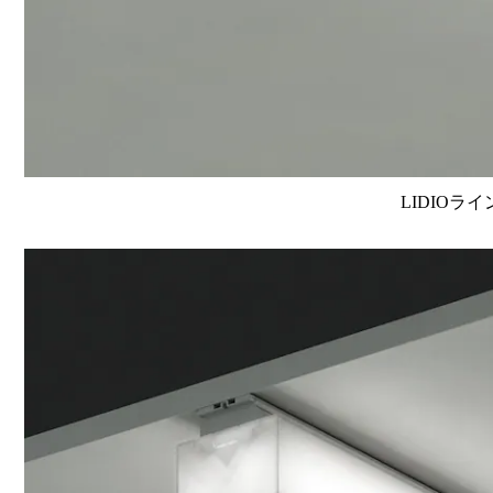
LIDIOラ