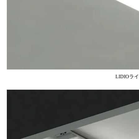
LIDIOラ