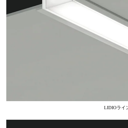
LIDIOラ