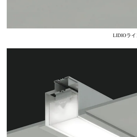
LIDIOラ