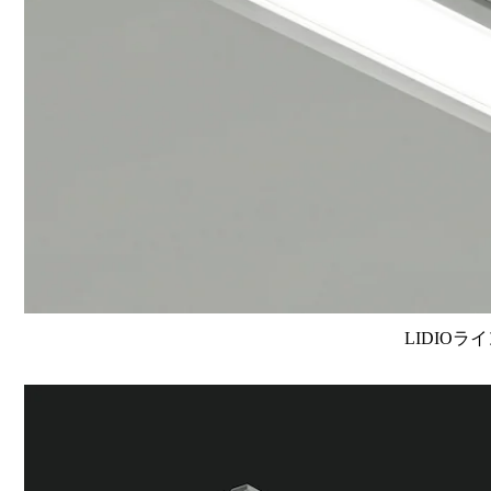
LIDIOラ