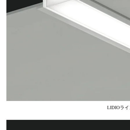
LIDIOラ