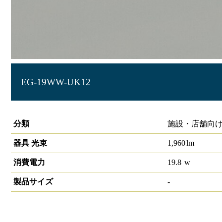
EG-19WW-UK12
LIDIOラインルクスエッジ 埋込型 非調光 1200mm
分類
施設・店舗向け
器具 光束
1,960
lm
消費電力
19.8
w
製品サイズ
-