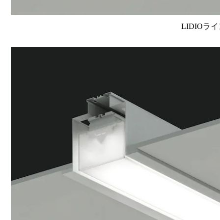
LIDIOラ