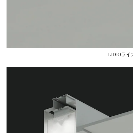
LIDIOラ