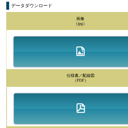
データダウンロード
画像
（jpg）
仕様書／配線図
（PDF）