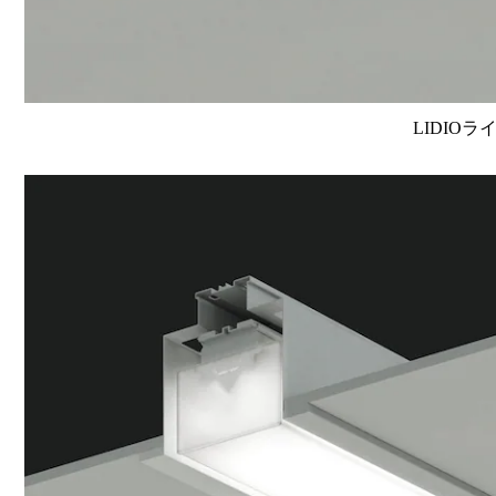
LIDIOラ