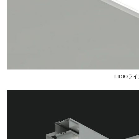
LIDIOラ