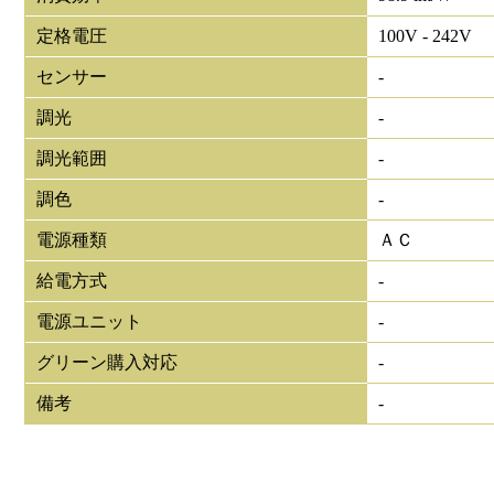
定格電圧
100V - 242V
センサー
-
調光
-
調光範囲
-
調色
-
電源種類
ＡＣ
給電方式
-
電源ユニット
-
グリーン購入対応
-
備考
-