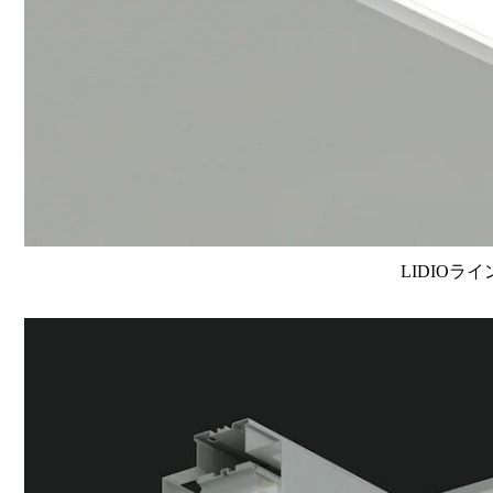
LIDIOラ