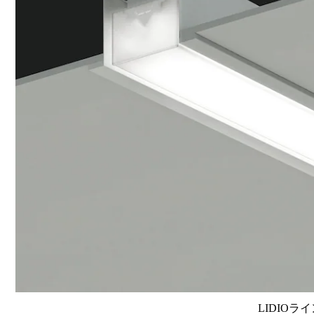
LIDIOラ