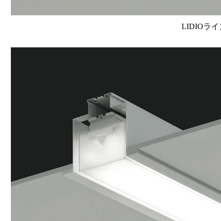
LIDIOラ