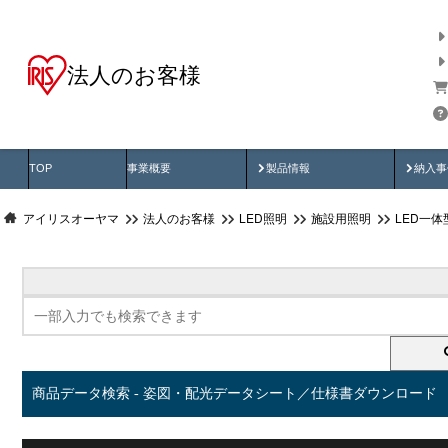
法人のお客様
商品データ検索
用途別から探す
納入
製品動画
納入
TOP
事業概要
製品情報
納入事
アイリスオーヤマ
法人のお客様
LED照明
施設用照明
LED一
商品データ検索 - 姿図・配光データシート／仕様書ダウンロード