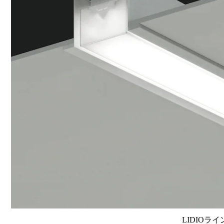
LIDIOラ