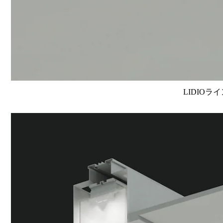
LIDIOラ