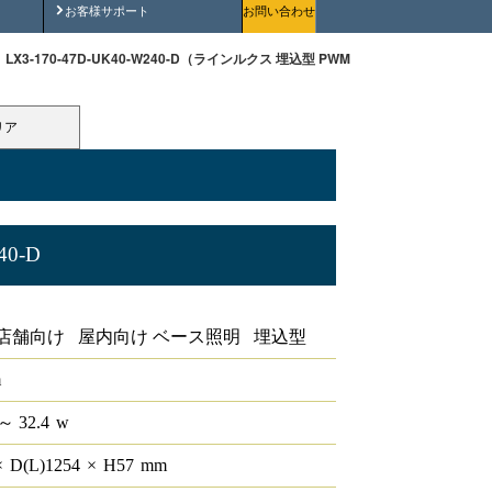
安全にご使用いただくために
お客様サポート
お問い合わせ
LX3-170-47D-UK40-W240-D（ラインルクス 埋込型 PWM 40形 幅220 ）
リア
40-D
 幅220
店舗向け 屋内向け ベース照明 埋込型
m
～ 32.4
w
×
D(L)
1254
×
H
57
mm