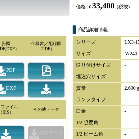
33,400
価格
¥
(税抜)
商品詳細情報
シリーズ
LX3-1
姿図
仕様書／配線図
DF,DXF）
（PDF）
サイズ
W
240
取り付けサイズ
-
PDF
埋込穴サイズ
-
DXF
質量
2,600 
ランプタイプ
-
ESファイル
その他データ
口金
-
（IES）
1/2 照度角
-
POPデータ
1/2 ビーム角
-