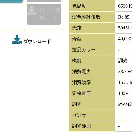
色温度
6500 
カタログ使
演色性評価数
Ra 85
用データ
光束
5045
l
寿命
40,00
ダウンロード
製品カラー
-
機能
調光
消費電力
33.7 W
消費効率
155.7 
定格電圧
100V -
調光
PWM
センサー
-
調光範囲
-