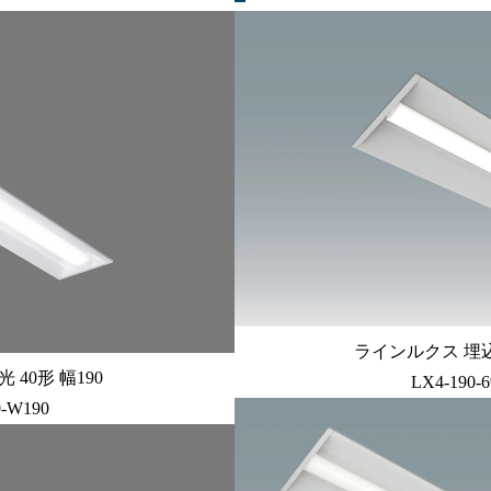
ラインルクス 埋込型 
40形 幅190
LX4-190-
0-W190