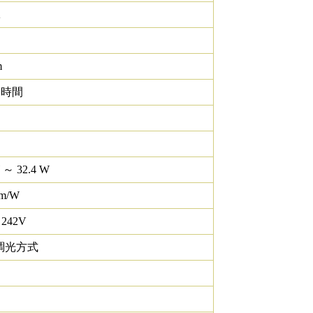
K
m
0 時間
 ～ 32.4 W
lm/W
 242V
調光方式