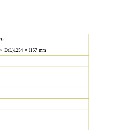
70
×
D(L)
1254
×
H
57
mm
g