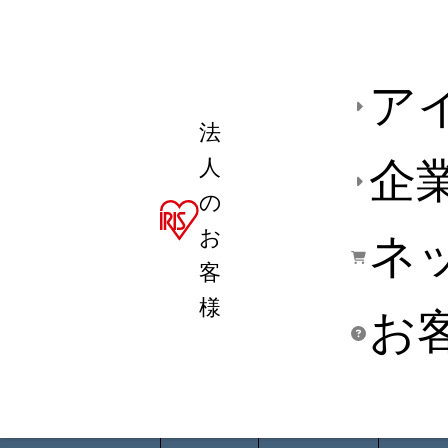
ア
法
人
企
の
お
ネ
客
様
お
商品デ
用途別