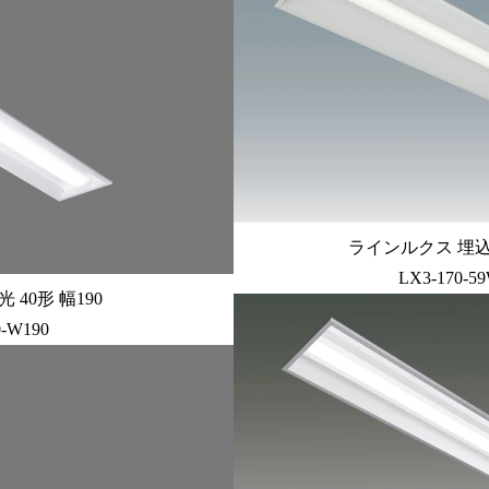
ラインルクス 埋込型 
LX3-170-5
40形 幅190
0-W190