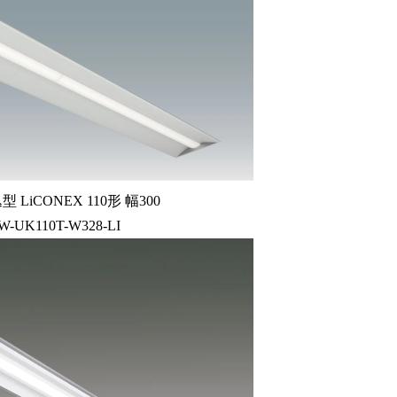
LiCONEX 110形 幅300
9W-UK110T-W328-LI