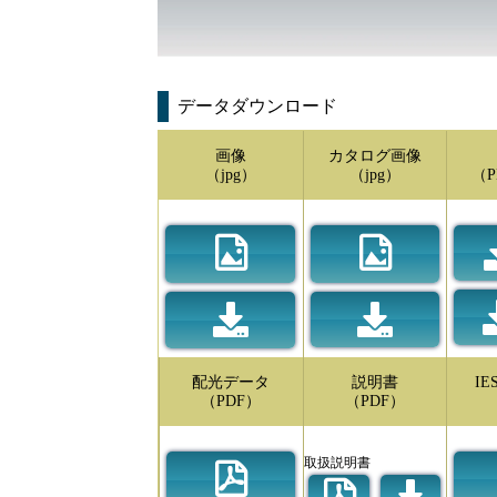
データダウンロード
画像
カタログ画像
（jpg）
（jpg）
（P
配光データ
説明書
I
（PDF）
（PDF）
取扱説明書