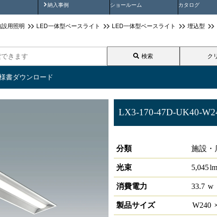
画
納入事例動画
納入事例
ショールーム
カタログ
施設用照明
LED一体型ベースライト
LED一体型ベースライト
埋込型
検索
ク
仕様書ダウンロード
LX3-170-47D-UK40-W2
ラインルクス 埋込型 PWM 40形
分類
施設・
光束
5,045
l
消費電力
33.7
w
製品サイズ
W
240