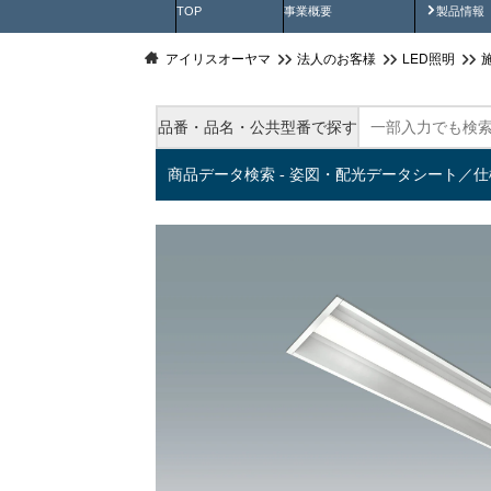
製品動
TOP
事業概要
製品情報
アイリスオーヤマ
法人のお客様
LED照明
品番・品名・公共型番で探す
商品データ検索 - 姿図・配光データシート／