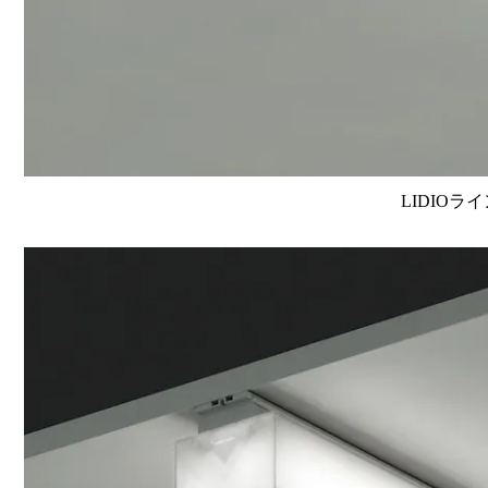
LIDIOラ