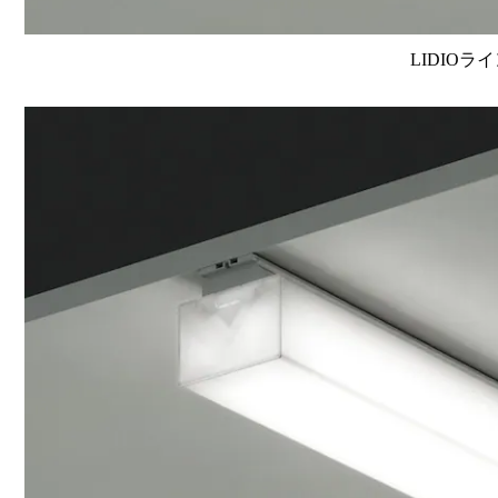
LIDIOラ