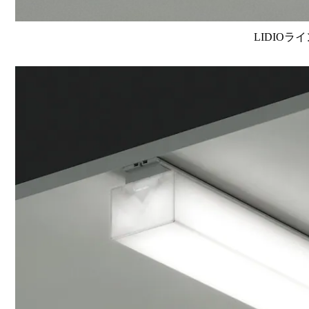
LIDIOラ