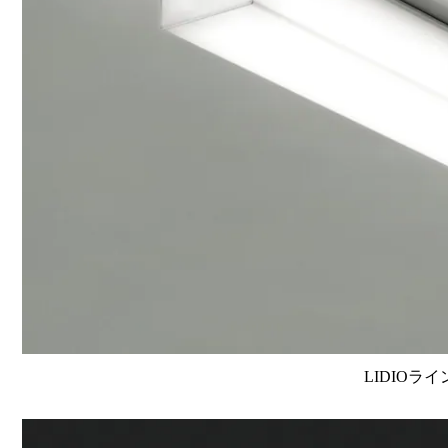
LIDIOラ