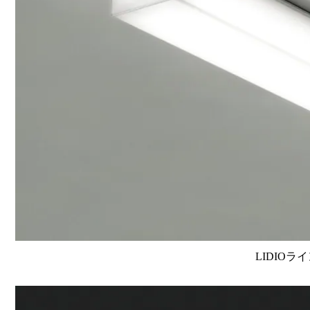
LIDIOラ