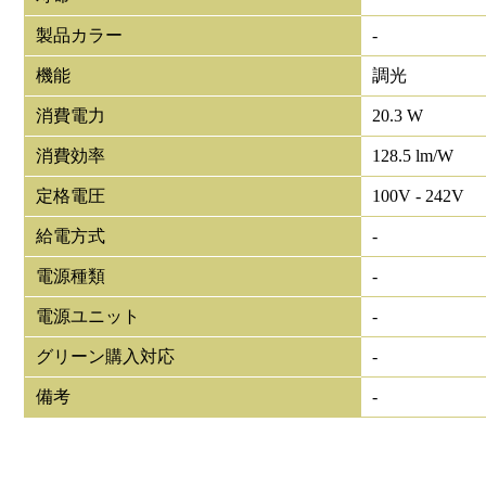
製品カラー
-
機能
調光
消費電力
20.3 W
消費効率
128.5 lm/W
定格電圧
100V - 242V
給電方式
-
電源種類
-
電源ユニット
-
グリーン購入対応
-
備考
-