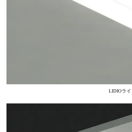
LIDIOラ