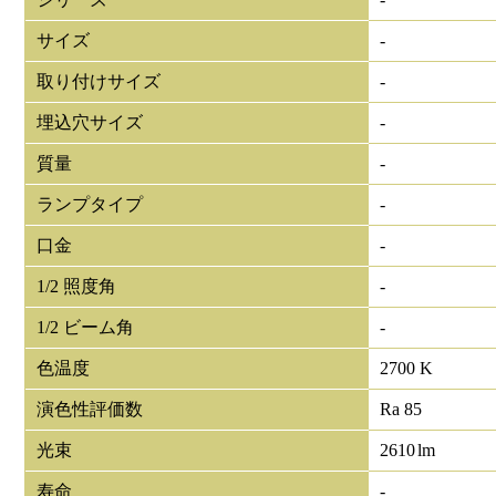
サイズ
-
取り付けサイズ
-
埋込穴サイズ
-
質量
-
ランプタイプ
-
口金
-
1/2 照度角
-
1/2 ビーム角
-
色温度
2700 K
演色性評価数
Ra 85
光束
2610
lm
寿命
-