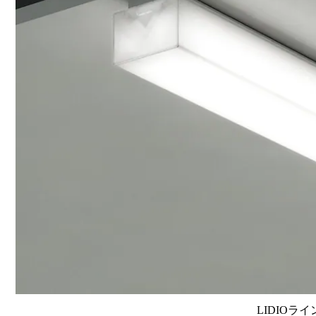
LIDIOラ