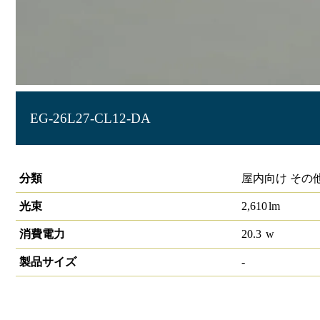
EG-26L27-CL12-DA
LIDIOラインルクスエッジ 直付型 DALI 1200mm
分類
屋内向け その
光束
2,610
lm
消費電力
20.3
w
製品サイズ
-