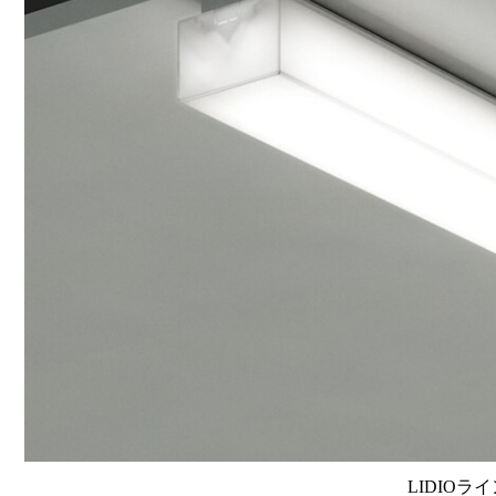
LIDIOラ