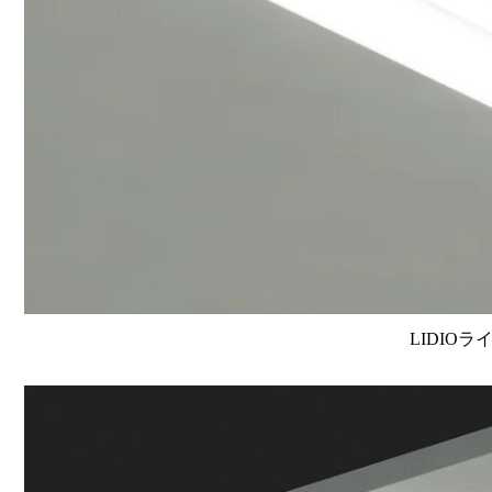
LIDIOラ