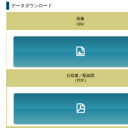
データダウンロード
画像
（jpg）
仕様書／配線図
（PDF）