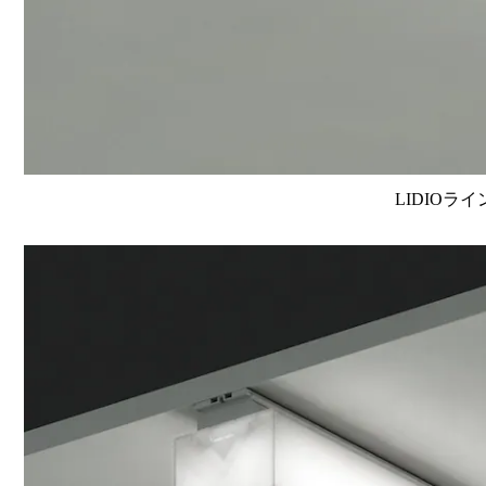
LIDIOラ