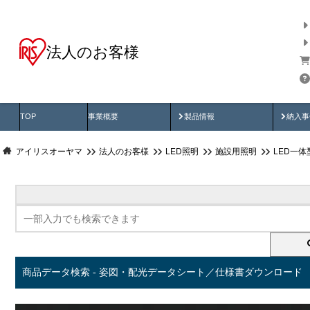
法人のお客様
商品データ検索
用途別から探す
納入
製品動画
納入
TOP
事業概要
製品情報
納入事
アイリスオーヤマ
法人のお客様
LED照明
施設用照明
LED一
商品データ検索 - 姿図・配光データシート／仕様書ダウンロード