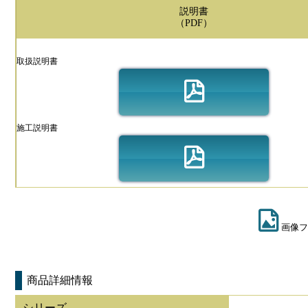
説明書
（PDF）
取扱説明書
施工説明書
画像フ
商品詳細情報
シリーズ
-