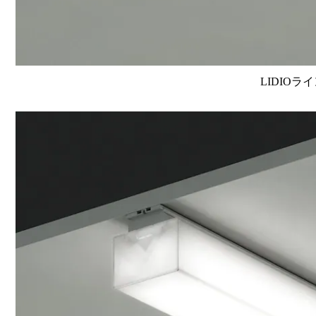
LIDIOラ