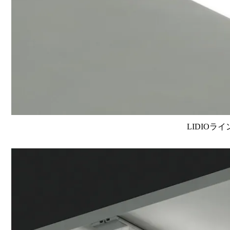
LIDIOラ