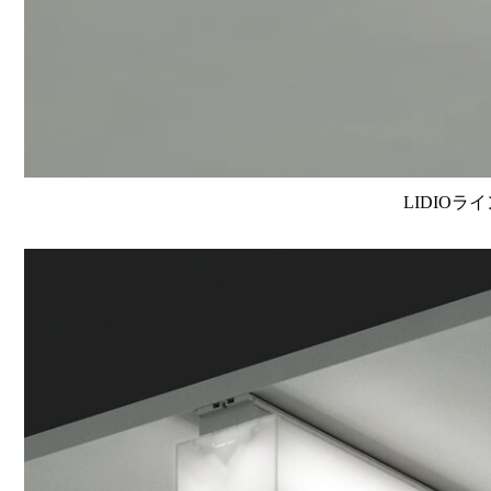
LIDIOラ