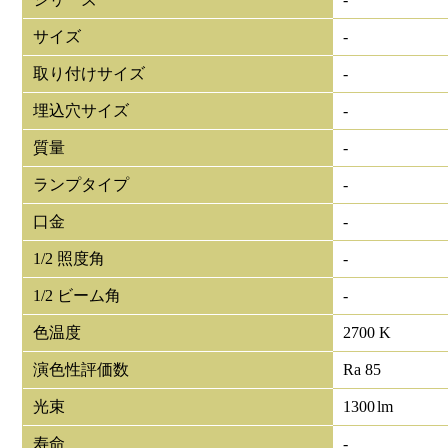
サイズ
-
取り付けサイズ
-
埋込穴サイズ
-
質量
-
ランプタイプ
-
口金
-
1/2 照度角
-
1/2 ビーム角
-
色温度
2700 K
演色性評価数
Ra 85
光束
1300
lm
寿命
-