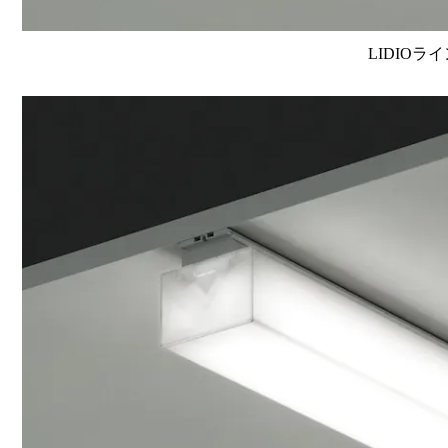
LIDIOラ