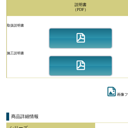
説明書
（PDF）
取扱説明書
施工説明書
画像フ
商品詳細情報
シリーズ
-