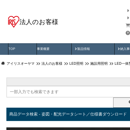
法人のお客様
商品データ検索
用途別から探す
納入
製品動画
納入
TOP
事業概要
製品情報
納入事
アイリスオーヤマ
法人のお客様
LED照明
施設用照明
LED一
商品データ検索 - 姿図・配光データシート／仕様書ダウンロード