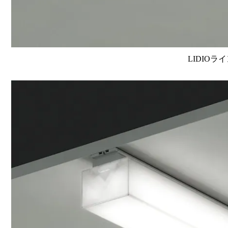
LIDIOラ