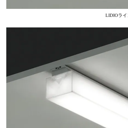
LIDIOラ