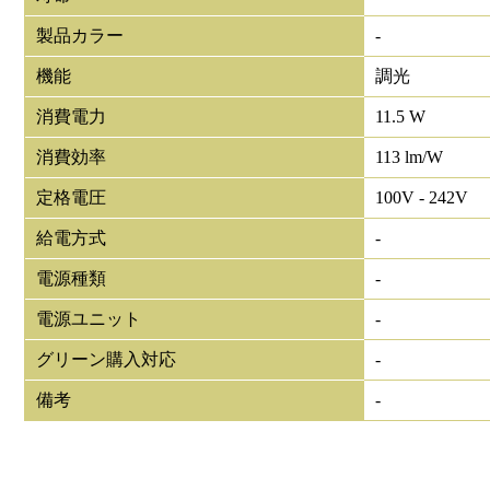
製品カラー
-
機能
調光
消費電力
11.5 W
消費効率
113 lm/W
定格電圧
100V - 242V
給電方式
-
電源種類
-
電源ユニット
-
グリーン購入対応
-
備考
-