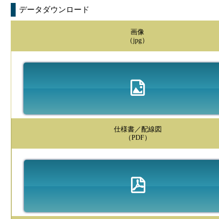
データダウンロード
画像
（jpg）
仕様書／配線図
（PDF）