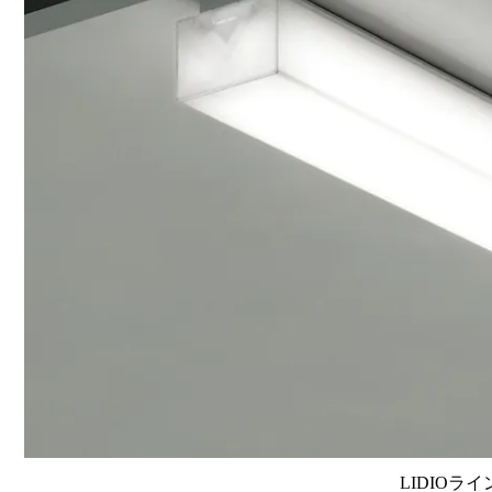
LIDIOラ