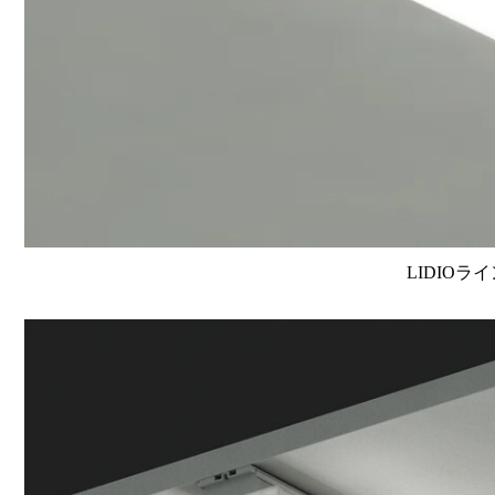
LIDIOラ