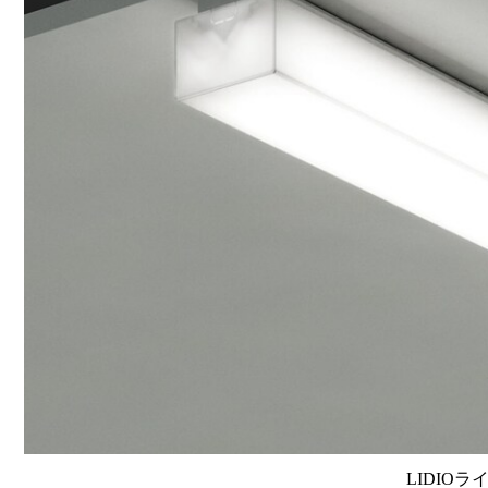
LIDIOラ