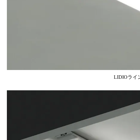
LIDIOラ