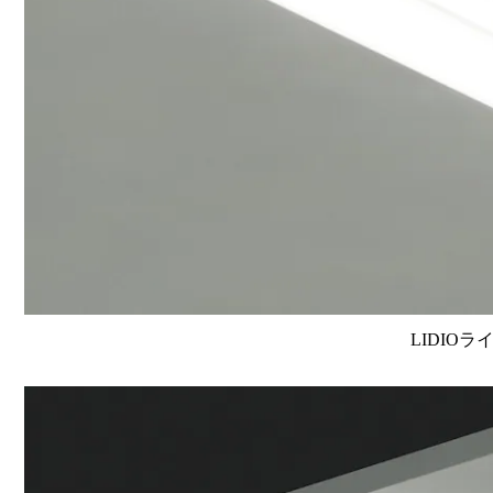
LIDIOラ