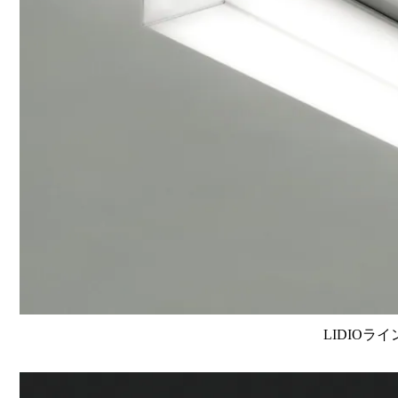
LIDIOラ