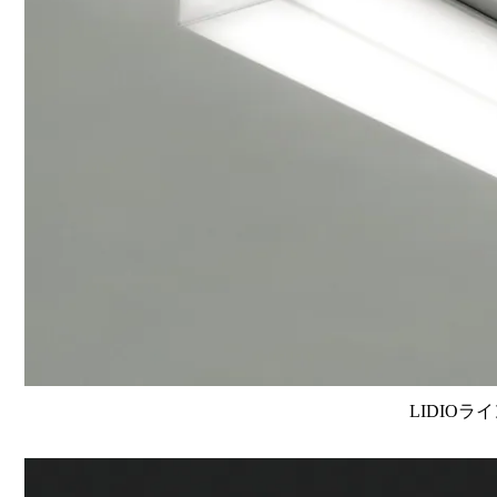
LIDIOラ