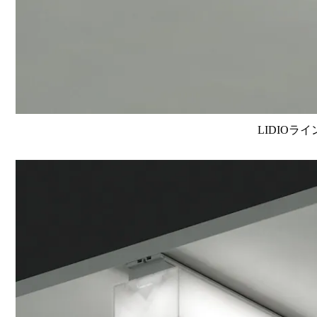
LIDIOラ