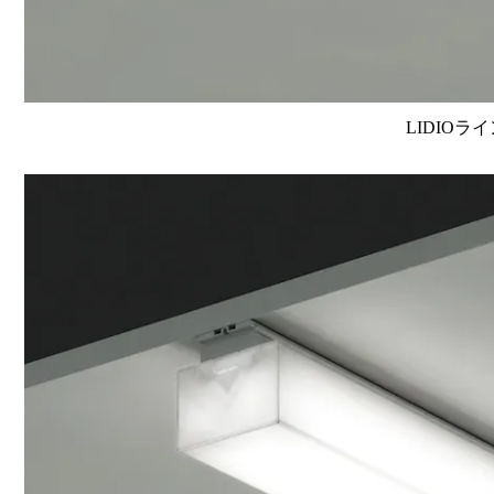
LIDIOラ