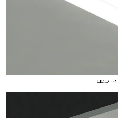
LIDIOラ