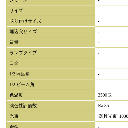
サイズ
-
取り付けサイズ
-
埋込穴サイズ
-
質量
-
ランプタイプ
-
口金
-
1/2 照度角
-
1/2 ビーム角
-
色温度
3500 K
演色性評価数
Ra 85
光束
器具光束
103
寿命
-