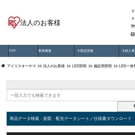
法人のお客様
商品データ検索
用途別から探す
納入
製品動画
納入
TOP
事業概要
製品情報
納入事
アイリスオーヤマ
法人のお客様
LED照明
施設用照明
LED一
商品データ検索 - 姿図・配光データシート／仕様書ダウンロード