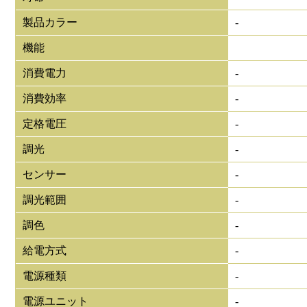
製品カラー
-
機能
消費電力
-
消費効率
-
定格電圧
-
調光
-
センサー
-
調光範囲
-
調色
-
給電方式
-
電源種類
-
電源ユニット
-