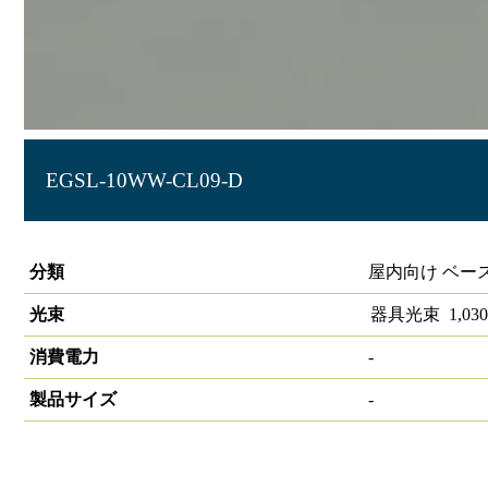
EGSL-10WW-CL09-D
LIDIOラインルクスエッジスリム 直付型 PWM 900mm
分類
屋内向け ベー
光束
器具光束
1,030
消費電力
-
製品サイズ
-