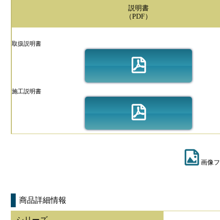
説明書
（PDF）
取扱説明書
施工説明書
画像フ
商品詳細情報
シリーズ
-