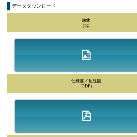
データダウンロード
画像
（jpg）
仕様書／配線図
（PDF）