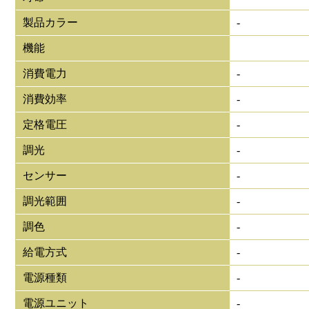
製品カラー
-
機能
消費電力
-
消費効率
-
定格電圧
-
調光
-
センサー
-
調光範囲
-
調色
-
給電方式
-
電源種類
-
電源ユニット
-