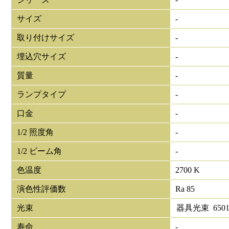
サイズ
-
取り付けサイズ
-
埋込穴サイズ
-
質量
-
ランプタイプ
-
口金
-
1/2 照度角
-
1/2 ビーム角
-
色温度
2700 K
演色性評価数
Ra 85
光束
器具光束
650
寿命
-