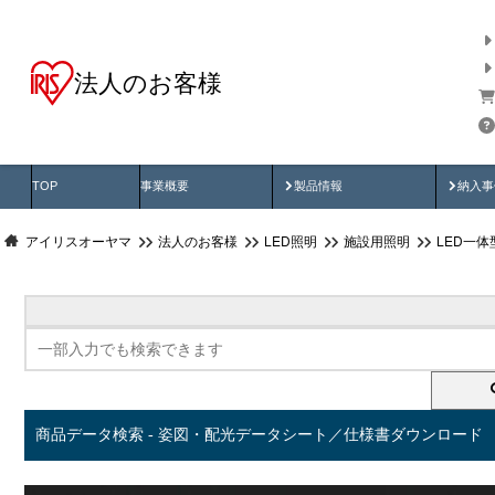
法人のお客様
商品データ検索
用途別から探す
納入
製品動画
納入
TOP
事業概要
製品情報
納入事
アイリスオーヤマ
法人のお客様
LED照明
施設用照明
LED一
商品データ検索 - 姿図・配光データシート／仕様書ダウンロード