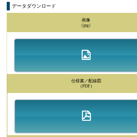
データダウンロード
画像
（jpg）
仕様書／配線図
（PDF）