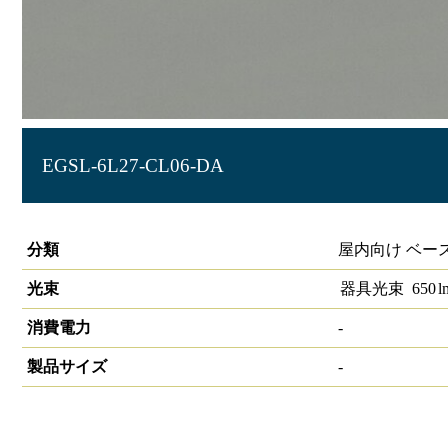
EGSL-6L27-CL06-DA
LIDIOラインルクスエッジスリム 直付型 DALI 600mm
分類
屋内向け ベー
光束
器具光束
650
l
消費電力
-
製品サイズ
-