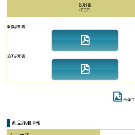
説明書
（PDF）
取扱説明書
施工説明書
画像フ
商品詳細情報
シリーズ
-